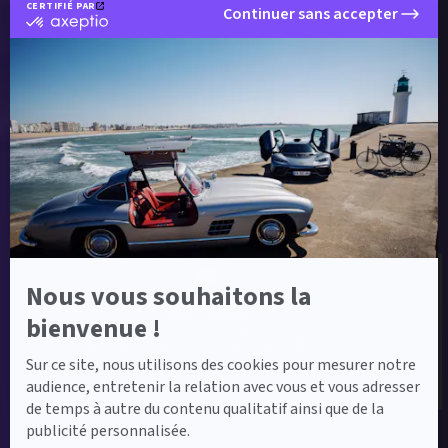
fins de délivrabilité et pour mesurer et optimiser les campagnes conformément à
CERTIFIÉ PAR
Continuer sans accepter
notre
politique de confidentialité
.
certifié
par
Axeptio
Envoyer ma demande
-
En
savoir
plus
sur
Axeptio
Label Certified et Garanties
Nous vous souhaitons la
Label Certified
bienvenue !
Le label Mercedes-Benz Certified vous propose
des voitures d’occasion de haute qualité.
Sur ce site, nous utilisons des cookies pour mesurer notre
audience, entretenir la relation avec vous et vous adresser
de temps à autre du contenu qualitatif ainsi que de la
publicité personnalisée.