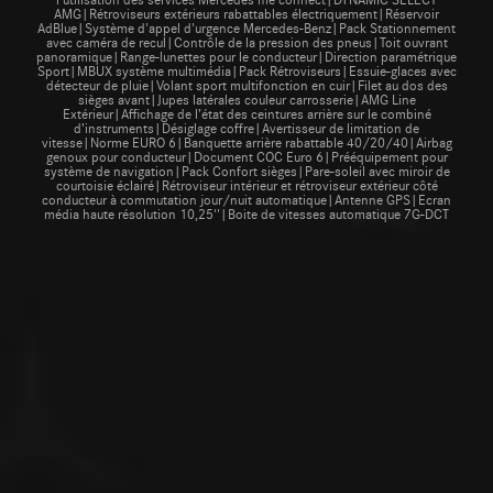
AMG|Rétroviseurs extérieurs rabattables électriquement|Réservoir
AdBlue|Système d'appel d'urgence Mercedes-Benz|Pack Stationnement
avec caméra de recul|Contrôle de la pression des pneus|Toit ouvrant
panoramique|Range-lunettes pour le conducteur|Direction paramétrique
Sport|MBUX système multimédia|Pack Rétroviseurs|Essuie-glaces avec
détecteur de pluie|Volant sport multifonction en cuir|Filet au dos des
sièges avant|Jupes latérales couleur carrosserie|AMG Line
Extérieur|Affichage de l’état des ceintures arrière sur le combiné
d’instruments|Désiglage coffre|Avertisseur de limitation de
vitesse|Norme EURO 6|Banquette arrière rabattable 40/20/40|Airbag
genoux pour conducteur|Document COC Euro 6|Prééquipement pour
système de navigation|Pack Confort sièges|Pare-soleil avec miroir de
courtoisie éclairé|Rétroviseur intérieur et rétroviseur extérieur côté
conducteur à commutation jour/nuit automatique|Antenne GPS|Ecran
média haute résolution 10,25''|Boite de vitesses automatique 7G-DCT