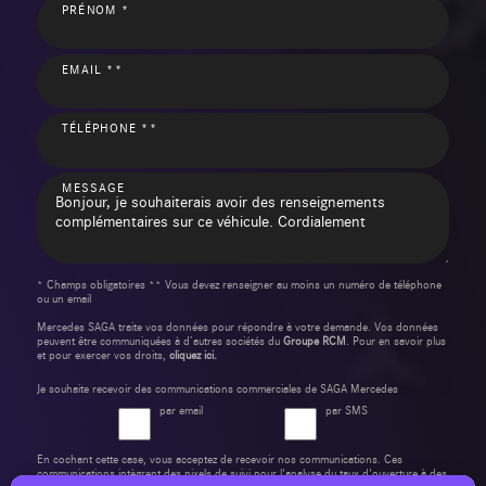
PRÉNOM *
EMAIL **
TÉLÉPHONE **
MESSAGE
* Champs obligatoires ** Vous devez renseigner au moins un numéro de téléphone
ou un email
Mercedes SAGA traite vos données pour répondre à votre demande. Vos données
peuvent être communiquées à d’autres sociétés du
Groupe RCM
. Pour en savoir plus
et pour exercer vos droits,
cliquez ici.
Je souhaite recevoir des communications commerciales de SAGA Mercedes
par email
par SMS
En cochant cette case, vous acceptez de recevoir nos communications. Ces
communications intègrent des pixels de suivi pour l'analyse du taux d'ouverture à des