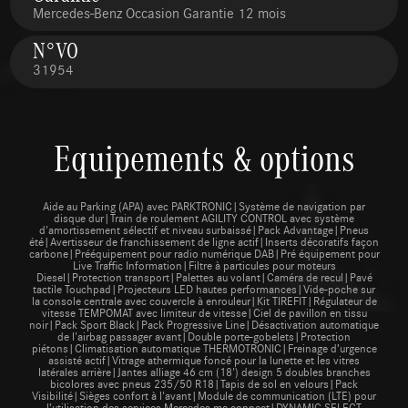
Mercedes-Benz Occasion Garantie 12 mois
N°VO
31954
Equipements & options
Aide au Parking (APA) avec PARKTRONIC|Système de navigation par
disque dur|Train de roulement AGILITY CONTROL avec système
d'amortissement sélectif et niveau surbaissé|Pack Advantage|Pneus
été|Avertisseur de franchissement de ligne actif|Inserts décoratifs façon
carbone|Prééquipement pour radio numérique DAB|Pré équipement pour
Live Traffic Information|Filtre à particules pour moteurs
Diesel|Protection transport|Palettes au volant|Caméra de recul|Pavé
tactile Touchpad|Projecteurs LED hautes performances|Vide-poche sur
la console centrale avec couvercle à enrouleur|Kit TIREFIT|Régulateur de
vitesse TEMPOMAT avec limiteur de vitesse|Ciel de pavillon en tissu
noir|Pack Sport Black|Pack Progressive Line|Désactivation automatique
de l'airbag passager avant|Double porte-gobelets|Protection
piétons|Climatisation automatique THERMOTRONIC|Freinage d’urgence
assisté actif|Vitrage athermique foncé pour la lunette et les vitres
latérales arrière|Jantes alliage 46 cm (18') design 5 doubles branches
bicolores avec pneus 235/50 R18|Tapis de sol en velours|Pack
Visibilité|Sièges confort à l'avant|Module de communication (LTE) pour
l’utilisation des services Mercedes me connect|DYNAMIC SELECT