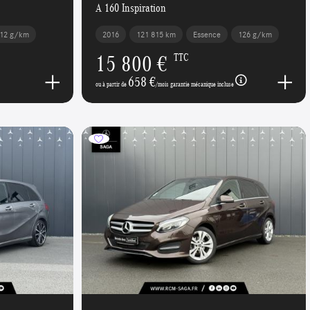
A 160 Inspiration
12 g/km
2016
121 815 km
Essence
126 g/km
15 800 €
TTC
658 €
ou à partir de
/mois garantie mécanique incluse