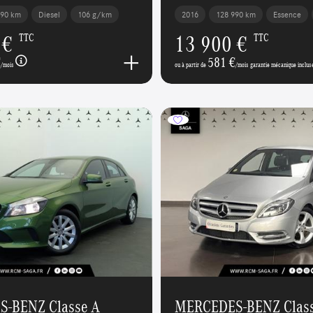
390 km
Diesel
106 g/km
2016
128 990 km
Essence
 €
13 900 €
TTC
TTC
€
581 €
/mois
ou à partir de
/mois garantie mécanique inclus
-BENZ Classe A
MERCEDES-BENZ Class