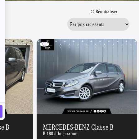
Réinitialiser
e B
MERCEDES-BENZ Classe B
B 180 d Inspiration