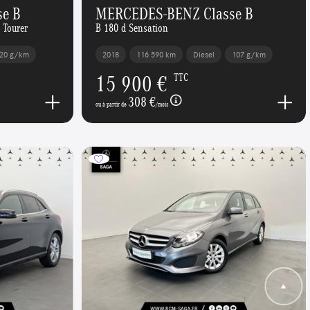
e B
MERCEDES-BENZ Classe B
 Tourer
B 180 d Sensation
20 g/km
2018
116 590 km
Diesel
107 g/km
15 900 €
TTC
308 €
ou à partir de
/mois