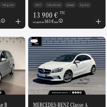
125 g/km
2017
146 474 km
Diesel
0 g/km
13 900 €
TTC
363 €
e
ou à partir de
/mois
e B
MERCEDES-BENZ Classe A