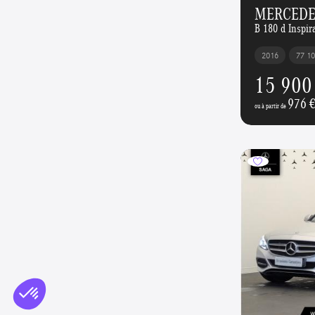
MERCEDES
B 180 d Inspir
2016
77 1
15 900
976 
ou à partir de