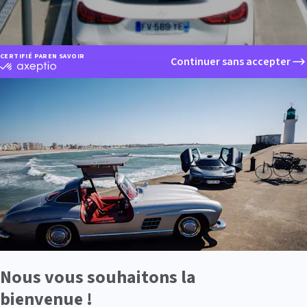
CERTIFIÉ PAR
EN SAVOIR PLUS SUR
Continuer sans accepter
certifié
par
Axeptio
-
En
savoir
plus
sur
Axeptio
Nous vous souhaitons la
bienvenue !