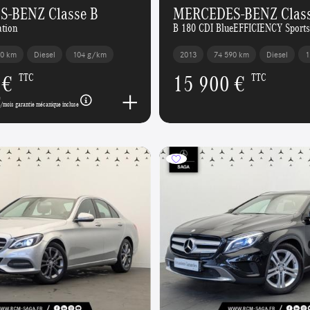
-BENZ Classe B
MERCEDES-BENZ Class
ation
B 180 CDI BlueEFFICIENCY Sports
00 km
Diesel
104 g/km
2013
74 590 km
Diesel
1
 €
15 900 €
TTC
TTC
€
/mois garantie mécanique incluse