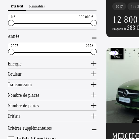
Prix total
Mensualités
2017
144 
12 800
0
300 000
283 
-
ou à partir de
Année
2007
2026
Energie
Couleur
Transmission
Nombre de places
Nombre de portes
Crit'air
-
Critères supplémentaires
MERCEDES
Faible kilométrage