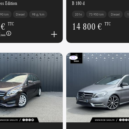
ss Edition
B 180 d
290 km
Diesel
98 g/km
2014
73 950 km
Diesel
1
 €
14 800 €
TTC
TTC
€
/mois