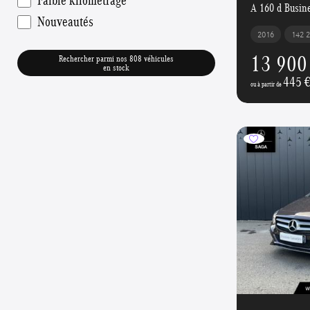
A 160 d Busine
Nouveautés
2016
142 
13 900
Rechercher parmi nos 808 véhicules
en stock
445 
ou à partir de