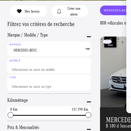
Créer une
MERCEDES-BENZ
Mes favoris
alerte
808 véhicules en 
Filtrez vos critères de recherche
-
Marque / Modèle / Type
MARQUE
MODÈLE
TYPE
-
Kilométrage
0
157 290
MERCEDES
-
B 180 d Sensa
Prix & Mensualités