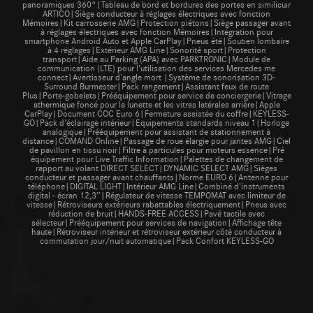
panoramiques 360°|Tableau de bord et bordures des portes en similicuir
ARTICO|Siège conducteur à réglages électriques avec fonction
Mémoires|Kit carrosserie AMG|Protection piétons|Siège passager avant
à réglages électriques avec fonction Mémoires|Intégration pour
smartphone Android Auto et Apple CarPlay|Pneus été|Soutien lombaire
à 4 réglages|Extérieur AMG Line|Sonorité sport|Protection
transport|Aide au Parking (APA) avec PARKTRONIC|Module de
communication (LTE) pour l’utilisation des services Mercedes me
connect|Avertisseur d'angle mort |Système de sonorisation 3D-
Surround Burmester|Pack rangement|Assistant feux de route
Plus|Porte-gobelets|Prééquipement pour service de conciergerie|Vitrage
athermique foncé pour la lunette et les vitres latérales arrière|Apple
CarPlay|Document COC Euro 6|Fermeture assistée du coffre|KEYLESS-
GO|Pack d'éclairage intérieur|Equipements standards niveau 1|Horloge
analogique|Prééquipement pour assistant de stationnement à
distance|COMAND Online|Passage de roue élargie pour jantes AMG|Ciel
de pavillon en tissu noir|Filtre à particules pour moteurs essence|Pré
équipement pour Live Traffic Information|Palettes de changement de
rapport au volant DIRECT SELECT|DYNAMIC SELECT AMG|Sièges
conducteur et passager avant chauffants|Norme EURO 6|Antenne pour
téléphone|DIGITAL LIGHT|Intérieur AMG Line|Combiné d'instruments
digital - écran 12,3''|Régulateur de vitesse TEMPOMAT avec limiteur de
vitesse|Rétroviseurs extérieurs rabattables électriquement|Pneus avec
réduction de bruit|HANDS-FREE ACCESS|Pavé tactile avec
sélecteur|Prééquipement pour services de navigation|Affichage tête
haute|Rétroviseur intérieur et rétroviseur extérieur côté conducteur à
commutation jour/nuit automatique|Pack Confort KEYLESS-GO