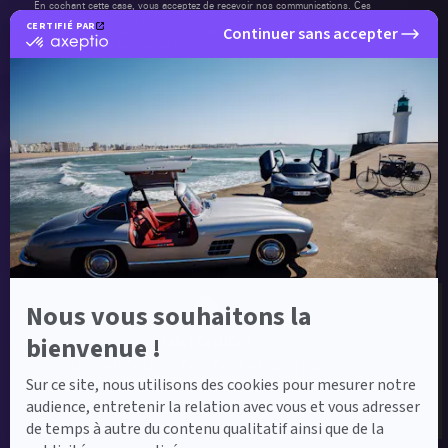
En cochant cette case, vous acceptez de recevoir nos communications. Ces
communications intègrent des pixels de suivi pour l'analyse du taux d'ouverture à des
CERTIFIÉ PAR
fins de délivrabilité et pour mesurer et optimiser les campagnes conformément à
Continuer sans accepter
certifié
notre
politique de confidentialité
.
par
Axeptio
-
Envoyer ma demande
En
savoir
plus
sur
Axeptio
Label Certified et Garanties
Nous vous souhaitons la
Label Certified
bienvenue !
Le label Mercedes-Benz Certified vous propose
des voitures d’occasion de haute qualité.
Sur ce site, nous utilisons des cookies pour mesurer notre
audience, entretenir la relation avec vous et vous adresser
de temps à autre du contenu qualitatif ainsi que de la