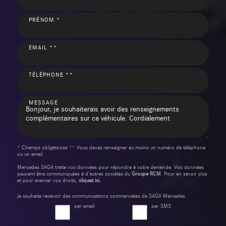
PRÉNOM *
EMAIL **
TÉLÉPHONE **
MESSAGE
* Champs obligatoires ** Vous devez renseigner au moins un numéro de téléphone
ou un email
Mercedes SAGA traite vos données pour répondre à votre demande. Vos données
peuvent être communiquées à d’autres sociétés du
Groupe RCM
. Pour en savoir plus
et pour exercer vos droits,
cliquez ici.
Je souhaite recevoir des communications commerciales de SAGA Mercedes
par email
par SMS