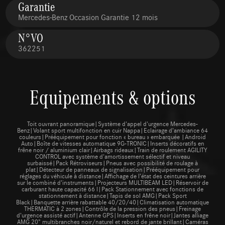
Garantie
Mercedes-Benz Occasion Garantie 12 mois
N°VO
362251
Equipements & options
Toit ouvrant panoramique|Système d'appel d'urgence Mercedes-
Benz|Volant sport multifonction en cuir Nappa|Eclairage d’ambiance 64
couleurs|Prééquipement pour fonction « bureau » embarquée |Android
Auto|Boîte de vitesses automatique 9G-TRONIC|Inserts décoratifs en
frêne noir / aluminium clair|Airbags rideaux|Train de roulement AGILITY
CONTROL avec système d'amortissement sélectif et niveau
surbaissé|Pack Rétroviseurs|Pneus avec possibilité de roulage à
plat|Détecteur de panneaux de signalisation|Prééquipement pour
réglages du véhicule à distance|Affichage de l’état des ceintures arrière
sur le combiné d’instruments|Projecteurs MULTIBEAM LED|Réservoir de
carburant haute capacité 66 l|Pack Stationnement avec fonctions de
stationnement à distance|Tapis de sol AMG|Pack Sport
Black|Banquette arrière rabattable 40/20/40|Climatisation automatique
THERMATIC à 2 zones|Contrôle de la pression des pneus|Freinage
d’urgence assisté actif|Antenne GPS|Inserts en frêne noir|Jantes alliage
AMG 20" multibranches noir/naturel et rebord de jante brillant|Caméras