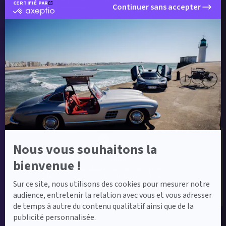
fins de délivrabilité et pour mesurer et optimiser les campagnes conformément à
CERTIFIÉ PAR
Continuer sans accepter
notre
politique de confidentialité
.
certifié
par
Axeptio
Envoyer ma demande
-
En
savoir
plus
sur
Axeptio
Label Certified et Garanties
Nous vous souhaitons la
Label Certified
bienvenue !
Le label Mercedes-Benz Certified vous propose
des voitures d’occasion de haute qualité.
Sur ce site, nous utilisons des cookies pour mesurer notre
audience, entretenir la relation avec vous et vous adresser
de temps à autre du contenu qualitatif ainsi que de la
publicité personnalisée.