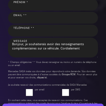
PRÉNOM *
EMAIL **
TÉLÉPHONE **
MESSAGE
* Champs obligatoires ** Vous devez renseigner au moins un numéro de téléphone
ou un email
Mercedes SAGA traite vos données pour répondre à votre demande. Vos données
peuvent être communiquées à d’autres sociétés du
Groupe RCM
. Pour en savoir plus
et pour exercer vos droits,
cliquez ici.
Je souhaite recevoir des communications commerciales de SAGA Mercedes
par email
par SMS
En cochant cette case, vous acceptez de recevoir nos communications. Ces
communications intègrent des pixels de suivi pour l'analyse du taux d'ouverture à des