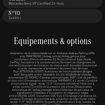
Mercedes-Benz VP Certified 24 mois
N°VO
344951
Equipements & options
Adaptation de la vitesse basée sur un itinéraire|Aide au Parking (APA)
avec PARKTRONIC|Airbag central|Airbag genoux pour
conducteur|Alterno-démarreur EQ Boost|Android Auto|Apple
CarPlay|Assistance à la conduite active|Assistant de changement de
voie actif|Assistant de limitation de vitesse actif|Assistant directionnel
pour les manœuvres d’évitement|Assistant feux de route
Plus|ATTENTION ASSIST|Avertisseur de franchissement de ligne
actif|Banquette arrière rabattable 40/20/40|Boîte de vitesses
automatique 9G-TRONIC|Caméras panoramiques 360°|Ciel de pavillon
en tissu noir|Climatisation automatique THERMATIC à 2 zones|Combiné
d'instruments digital - écran 12,3''|Console centrale en frêne noir à
pores ouverts|Contrôle de la pression des pneus|Désactivation
automatique de l'airbag passager avant|Détecteur de panneaux de
signalisation|Détecteur d'occupation de siège pour sièges
arrière|DIGITAL LIGHT|Document COC Euro 6|Eclairage d’ambiance 64
couleurs|Éclairage de proximité avec projection du logo|Ecran média
tactile 11,9'' WIDESCREEN|Étiquette d'identification avec numéro de
châssis (VIN)|Extérieur AMG Line|FAP avec catalyseur|Fermeture