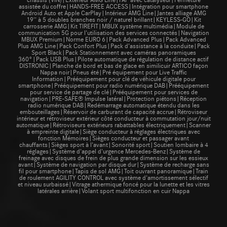
assistée du coffre|HANDS-FREE ACCESS|Intégration pour smartphone
Android Auto et Apple CarPlay|Intérieur AMG Line|Jantes alliage AMG
19'' à 5 doubles branches noir / naturel brillant|KEYLESS-GO|Kit
carrosserie AMG|Kit TIREFIT|MBUX système multimédia|Module de
communication 5G pour l'utilisation des services connectés|Navigation
MBUX Premium|Norme EURO 6|Pack Advanced Plus|Pack Advanced
Plus AMG Line|Pack Confort Plus|Pack d'assistance à la conduite|Pack
Sport Black|Pack Stationnement avec caméras panoramiques
360°|Pack USB Plus|Pilote automatique de régulation de distance actif
DISTRONIC|Planche de bord et bas de glace en similicuir ARTICO façon
Nappa noir|Pneus été|Pré équipement pour Live Traffic
Information|Prééquipement pour clé de véhicule digitale pour
smartphone|Prééquipement pour radio numérique DAB|Prééquipement
pour service de partage de clé|Prééquipement pour services de
navigation|PRE-SAFE® Impulse latéral|Protection piétons|Réception
radio numérique DAB|Redémarrage automatique étendu dans les
embouteillages|Réservoir de carburant de capacité accrue|Rétroviseur
intérieur et rétroviseur extérieur côté conducteur à commutation jour/nuit
automatique|Rétroviseurs extérieurs rabattables électriquement|Scanner
à empreinte digitale|Siège conducteur à réglages électriques avec
fonction Mémoires|Sièges conducteur et passager avant
chauffants|Sièges sport à l'avant|Sonorité sport|Soutien lombaire à 4
réglages|Système d'appel d'urgence Mercedes-Benz|Système de
freinage avec disques de frein de plus grande dimension sur les essieux
avant|Système de navigation par disque dur|Système de recharge sans
fil pour smartphone|Tapis de sol AMG|Toit ouvrant panoramique|Train
de roulement AGILITY CONTROL avec système d'amortissement sélectif
et niveau surbaissé|Vitrage athermique foncé pour la lunette et les vitres
latérales arrière|Volant sport multifonction en cuir Nappa