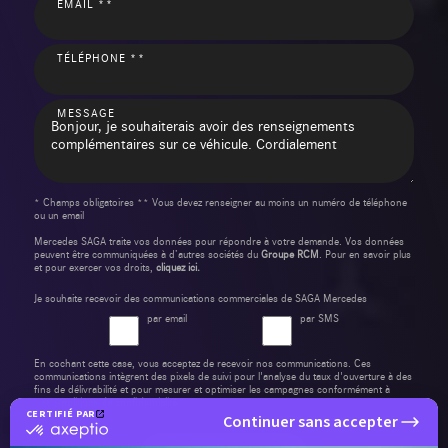
EMAIL **
TÉLÉPHONE **
MESSAGE
* Champs obligatoires ** Vous devez renseigner au moins un numéro de téléphone
ou un email
Mercedes SAGA traite vos données pour répondre à votre demande. Vos données
peuvent être communiquées à d’autres sociétés du
Groupe RCM
. Pour en savoir plus
et pour exercer vos droits,
cliquez ici.
Je souhaite recevoir des communications commerciales de SAGA Mercedes
par email
par SMS
En cochant cette case, vous acceptez de recevoir nos communications. Ces
communications intègrent des pixels de suivi pour l'analyse du taux d'ouverture à des
fins de délivrabilité et pour mesurer et optimiser les campagnes conformément à
notre
politique de confidentialité
.
CERTIFIÉ PAR
Continuer sans accepter
certifié
par