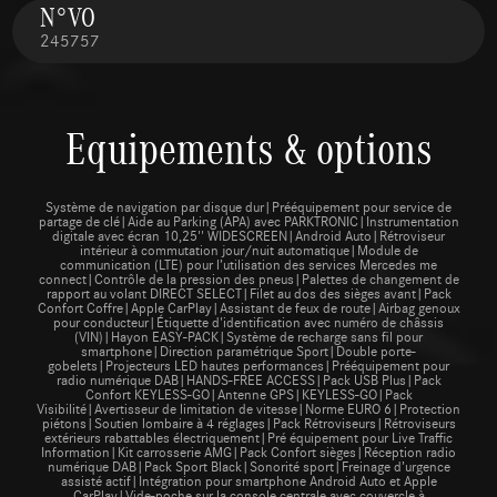
N°VO
245757
Equipements & options
Système de navigation par disque dur|Prééquipement pour service de
partage de clé|Aide au Parking (APA) avec PARKTRONIC|Instrumentation
digitale avec écran 10,25'' WIDESCREEN|Android Auto|Rétroviseur
intérieur à commutation jour/nuit automatique|Module de
communication (LTE) pour l’utilisation des services Mercedes me
connect|Contrôle de la pression des pneus|Palettes de changement de
rapport au volant DIRECT SELECT|Filet au dos des sièges avant|Pack
Confort Coffre|Apple CarPlay|Assistant de feux de route|Airbag genoux
pour conducteur|Étiquette d'identification avec numéro de châssis
(VIN)|Hayon EASY-PACK|Système de recharge sans fil pour
smartphone|Direction paramétrique Sport|Double porte-
gobelets|Projecteurs LED hautes performances|Prééquipement pour
radio numérique DAB|HANDS-FREE ACCESS|Pack USB Plus|Pack
Confort KEYLESS-GO|Antenne GPS|KEYLESS-GO|Pack
Visibilité|Avertisseur de limitation de vitesse|Norme EURO 6|Protection
piétons|Soutien lombaire à 4 réglages|Pack Rétroviseurs|Rétroviseurs
extérieurs rabattables électriquement|Pré équipement pour Live Traffic
Information|Kit carrosserie AMG|Pack Confort sièges|Réception radio
numérique DAB|Pack Sport Black|Sonorité sport|Freinage d’urgence
assisté actif|Intégration pour smartphone Android Auto et Apple
CarPlay|Vide-poche sur la console centrale avec couvercle à