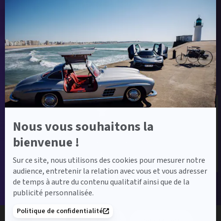
Envoyer ma demande
Axeptio
-
En
savoir
plus
sur
Label Certified et Garanties
Axeptio
Nous vous souhaitons la
Label Certified
Le label Mercedes-Benz Certified vous propose
bienvenue !
des voitures d’occasion de haute qualité.
Sur ce site, nous utilisons des cookies pour mesurer notre
audience, entretenir la relation avec vous et vous adresser
de temps à autre du contenu qualitatif ainsi que de la
publicité personnalisée.
Financement
Politique de confidentialité
02 51 60 62 60
Contactez-nous