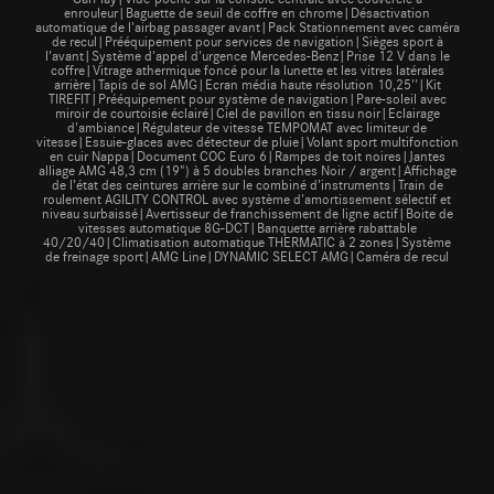
enrouleur|Baguette de seuil de coffre en chrome|Désactivation
automatique de l'airbag passager avant|Pack Stationnement avec caméra
de recul|Prééquipement pour services de navigation|Sièges sport à
l'avant|Système d'appel d'urgence Mercedes-Benz|Prise 12 V dans le
coffre|Vitrage athermique foncé pour la lunette et les vitres latérales
arrière|Tapis de sol AMG|Ecran média haute résolution 10,25''|Kit
TIREFIT|Prééquipement pour système de navigation|Pare-soleil avec
miroir de courtoisie éclairé|Ciel de pavillon en tissu noir|Eclairage
d'ambiance|Régulateur de vitesse TEMPOMAT avec limiteur de
vitesse|Essuie-glaces avec détecteur de pluie|Volant sport multifonction
en cuir Nappa|Document COC Euro 6|Rampes de toit noires|Jantes
alliage AMG 48,3 cm (19") à 5 doubles branches Noir / argent|Affichage
de l’état des ceintures arrière sur le combiné d’instruments|Train de
roulement AGILITY CONTROL avec système d'amortissement sélectif et
niveau surbaissé|Avertisseur de franchissement de ligne actif|Boite de
vitesses automatique 8G-DCT|Banquette arrière rabattable
40/20/40|Climatisation automatique THERMATIC à 2 zones|Système
de freinage sport|AMG Line|DYNAMIC SELECT AMG|Caméra de recul