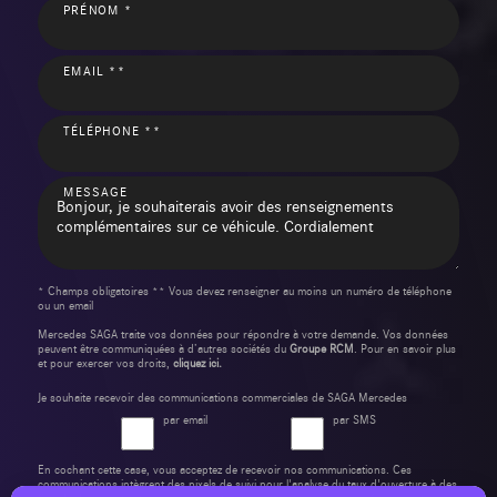
PRÉNOM *
EMAIL **
TÉLÉPHONE **
MESSAGE
* Champs obligatoires ** Vous devez renseigner au moins un numéro de téléphone
ou un email
Mercedes SAGA traite vos données pour répondre à votre demande. Vos données
peuvent être communiquées à d’autres sociétés du
Groupe RCM
. Pour en savoir plus
et pour exercer vos droits,
cliquez ici.
Je souhaite recevoir des communications commerciales de SAGA Mercedes
par email
par SMS
En cochant cette case, vous acceptez de recevoir nos communications. Ces
communications intègrent des pixels de suivi pour l'analyse du taux d'ouverture à des