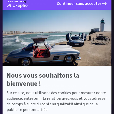
fins de délivrabilité et pour mesurer et optimiser les campagnes conformément à
CERTIFIÉ PAR
Continuer sans accepter
notre
politique de confidentialité
.
certifié
par
Axeptio
Envoyer ma demande
-
En
savoir
plus
sur
Axeptio
Label Certified et Garanties
Nous vous souhaitons la
Label Certified
bienvenue !
Le label Mercedes-Benz Certified vous propose
des voitures d’occasion de haute qualité.
Sur ce site, nous utilisons des cookies pour mesurer notre
audience, entretenir la relation avec vous et vous adresser
de temps à autre du contenu qualitatif ainsi que de la
publicité personnalisée.