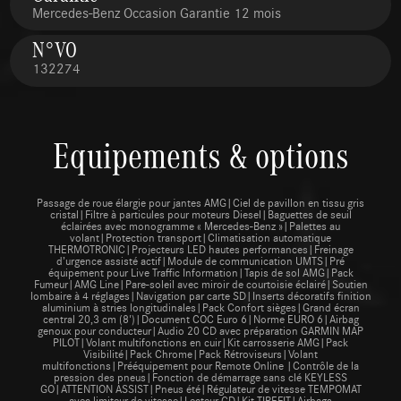
Mercedes-Benz Occasion Garantie 12 mois
N°VO
132274
Equipements & options
Passage de roue élargie pour jantes AMG|Ciel de pavillon en tissu gris
cristal|Filtre à particules pour moteurs Diesel|Baguettes de seuil
éclairées avec monogramme « Mercedes-Benz »|Palettes au
volant|Protection transport|Climatisation automatique
THERMOTRONIC|Projecteurs LED hautes performances|Freinage
d’urgence assisté actif|Module de communication UMTS|Pré
équipement pour Live Traffic Information|Tapis de sol AMG|Pack
Fumeur|AMG Line|Pare-soleil avec miroir de courtoisie éclairé|Soutien
lombaire à 4 réglages|Navigation par carte SD|Inserts décoratifs finition
aluminium à stries longitudinales|Pack Confort sièges|Grand écran
central 20,3 cm (8')|Document COC Euro 6|Norme EURO 6|Airbag
genoux pour conducteur|Audio 20 CD avec préparation GARMIN MAP
PILOT|Volant multifonctions en cuir|Kit carrosserie AMG|Pack
Visibilité|Pack Chrome|Pack Rétroviseurs|Volant
multifonctions|Prééquipement pour Remote Online |Contrôle de la
pression des pneus|Fonction de démarrage sans clé KEYLESS
GO|ATTENTION ASSIST|Pneus été|Régulateur de vitesse TEMPOMAT
avec limiteur de vitesse|Lecteur CD|Kit TIREFIT|Airbags