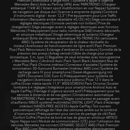
Premium|Avertisseur d'angle mort |Système d'appel d'urgence
Mercedes-Benz|Aide au Parking (APA) avec PARKTRONIC|Chargeur
embarqué 11kW AC|Volant sport multifonction en cuir Nappa|Système
de navigation par disque dur|Scanner à empreinte digitale|Combiné
d'instruments digital - écran 12,3''|Pré équipement pour Live Traffic
Information|Banquette arrière rabattable 40/20/40|Siège conducteur à
réglages électriques|Console centrale noir brillant|Prise de
chargement|Siège passager avant à réglages électriques avec fonction
Mémoires|Prééquipement pour radio numérique DAB|Inserts décoratifs
en structure métallique|Vitrage athermique et isolants|Chargeur
embarqué|Boîte de vitesses automatique 9G-TRONIC|Kit carrosserie
AMG|Système de récupération de la chaleur résiduelle du
moteur|Avertisseur de franchissement de ligne actif|Pack Premium
Plus|Pack Rétroviseurs|Eclairage d’ambiance 64 couleurs|Contrôle de la
pression des pneus|Airbag central|Câble de charge pour prise
domestique, 5 m, type 2|Baguettes de seuil éclairées avec monogramme
« Mercedes-Benz »|Android Auto|Pack Sport Black|Assistant feux de
route Plus|Pack Chrome intérieur|Correcteur d'assiette|Système de
sonorisation 3D-Surround Burmester|Intérieur AMG Line|Système de
recharge sans fil pour smartphone|Diesel-Abgasreinigung mit
SDPF|Document COC Euro 6|Prééquipement pour système de
navigation|Avertisseur sonore pour piétons|Prise 12 V dans le
coffre|Ecran média tactile 11,9'' WIDESCREEN|Pack Chrome|Soutien
lombaire à 4 réglages|Intégration pour smartphone Android Auto et
Apple CarPlay|Freinage d’urgence assisté actif|Prééquipement pour les
services à distance et de navigation|Climatisation automatique
THERMOTRONIC|Pack rangement|Sièges conducteur et passager avant
chauffants|MBUX système multimédia|DIGITAL LIGHT|Pack d'éclairage
intérieur|HANDS-FREE ACCESS|Apple CarPlay|Toit ouvrant
panoramique|Affichage de l’état des ceintures arrière sur le combiné
d’instruments|Prééquipement pour service de partage de clé|Pack
Confort Coffre|Planche de bord et bas de glace en similicuir ARTICO
façon Nappa noir|Module de communication (LTE) pour l’utilisation des
services Mercedes me connect|DYNAMIC SELECT AMG|Pack Premium
Plus AMG Line|Rétroviseurs extérieurs rabattables électriquement