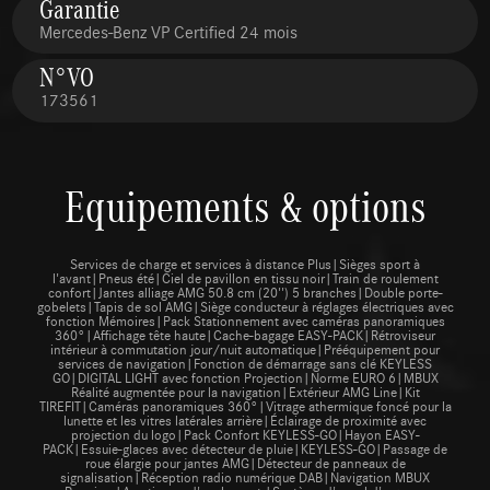
Garantie
Mercedes-Benz VP Certified 24 mois
N°VO
173561
Equipements & options
Services de charge et services à distance Plus|Sièges sport à
l'avant|Pneus été|Ciel de pavillon en tissu noir|Train de roulement
confort|Jantes alliage AMG 50.8 cm (20'') 5 branches|Double porte-
gobelets|Tapis de sol AMG|Siège conducteur à réglages électriques avec
fonction Mémoires|Pack Stationnement avec caméras panoramiques
360°|Affichage tête haute|Cache-bagage EASY-PACK|Rétroviseur
intérieur à commutation jour/nuit automatique|Prééquipement pour
services de navigation|Fonction de démarrage sans clé KEYLESS
GO|DIGITAL LIGHT avec fonction Projection|Norme EURO 6|MBUX
Réalité augmentée pour la navigation|Extérieur AMG Line|Kit
TIREFIT|Caméras panoramiques 360°|Vitrage athermique foncé pour la
lunette et les vitres latérales arrière|Éclairage de proximité avec
projection du logo|Pack Confort KEYLESS-GO|Hayon EASY-
PACK|Essuie-glaces avec détecteur de pluie|KEYLESS-GO|Passage de
roue élargie pour jantes AMG|Détecteur de panneaux de
signalisation|Réception radio numérique DAB|Navigation MBUX