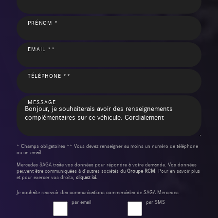
PRÉNOM *
EMAIL **
TÉLÉPHONE **
MESSAGE
* Champs obligatoires ** Vous devez renseigner au moins un numéro de téléphone
ou un email
Mercedes SAGA traite vos données pour répondre à votre demande. Vos données
peuvent être communiquées à d’autres sociétés du
Groupe RCM
. Pour en savoir plus
et pour exercer vos droits,
cliquez ici.
Je souhaite recevoir des communications commerciales de SAGA Mercedes
par email
par SMS