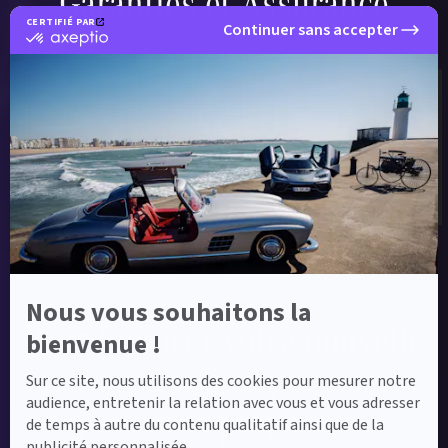
Garanties et Assurance
CERTIFIÉ PAR
Continuer sans accepter
certifié
par
Axeptio
-
En
savoir
Label Certified
plus
sur
Le label Mercedes-Benz Certified vous propose
Axeptio
des voitures d’occasion de haute qualité.
Nous vous souhaitons la
Pour financer votre nouvelle
bienvenue !
voiture,
Sur ce site, nous utilisons des cookies pour mesurer notre
audience, entretenir la relation avec vous et vous adresser
nous vous proposons :
de temps à autre du contenu qualitatif ainsi que de la
publicité personnalisée.