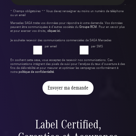
* Champs obligatoires ** Vous devez renseigner au moins un numéro de téléphone
ou un email
Mercedes SAGA traite vos données pour répondre à votre demande. Vos données
peuvent être communiquées à d’autres sociétés du
Groupe RCM
. Pour en savoir plus
et pour exercer vos droits,
cliquez ici.
Je souhaite recevoir des communications commerciales de SAGA Mercedes
par email
par SMS
En cochant cette case, vous acceptez de recevoir nos communications. Ces
communications intègrent des pixels de suivi pour l'analyse du taux d'ouverture à des
fins de délivrabilité et pour mesurer et optimiser les campagnes conformément à
notre
politique de confidentialité
.
Envoyer ma demande
Label Certified,