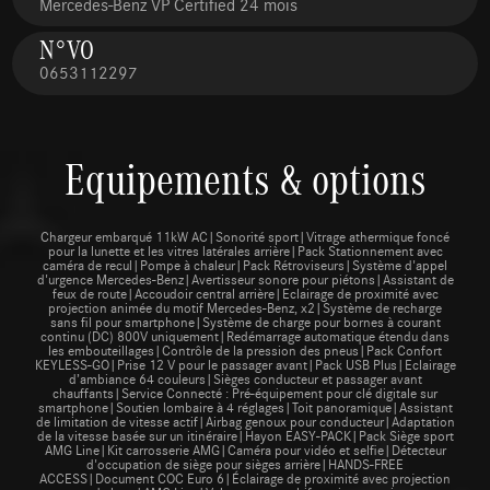
Mercedes-Benz VP Certified 24 mois
N°VO
0653112297
Equipements & options
Chargeur embarqué 11kW AC|Sonorité sport|Vitrage athermique foncé
pour la lunette et les vitres latérales arrière|Pack Stationnement avec
caméra de recul|Pompe à chaleur|Pack Rétroviseurs|Système d'appel
d'urgence Mercedes-Benz|Avertisseur sonore pour piétons|Assistant de
feux de route|Accoudoir central arrière|Eclairage de proximité avec
projection animée du motif Mercedes-Benz, x2|Système de recharge
sans fil pour smartphone|Système de charge pour bornes à courant
continu (DC) 800V uniquement|Redémarrage automatique étendu dans
les embouteillages|Contrôle de la pression des pneus|Pack Confort
KEYLESS-GO|Prise 12 V pour le passager avant|Pack USB Plus|Eclairage
d’ambiance 64 couleurs|Sièges conducteur et passager avant
chauffants|Service Connecté : Pré-équipement pour clé digitale sur
smartphone|Soutien lombaire à 4 réglages|Toit panoramique|Assistant
de limitation de vitesse actif|Airbag genoux pour conducteur|Adaptation
de la vitesse basée sur un itinéraire|Hayon EASY-PACK|Pack Siège sport
AMG Line|Kit carrosserie AMG|Caméra pour vidéo et selfie|Détecteur
d'occupation de siège pour sièges arrière|HANDS-FREE
ACCESS|Document COC Euro 6|Éclairage de proximité avec projection