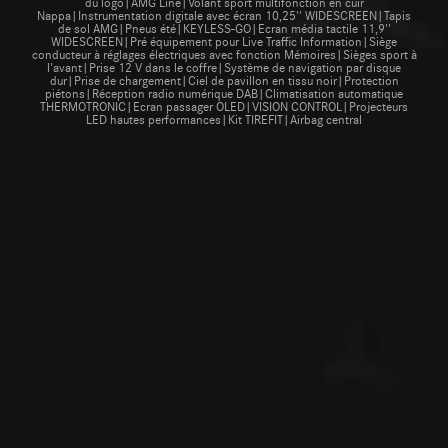
du logo|AMG Line|Volant sport multifonction en cuir
Nappa|Instrumentation digitale avec écran 10,25'' WIDESCREEN|Tapis
de sol AMG|Pneus été|KEYLESS-GO|Ecran média tactile 11,9''
WIDESCREEN|Pré équipement pour Live Traffic Information|Siège
conducteur à réglages électriques avec fonction Mémoires|Sièges sport à
l'avant|Prise 12 V dans le coffre|Système de navigation par disque
dur|Prise de chargement|Ciel de pavillon en tissu noir|Protection
piétons|Réception radio numérique DAB|Climatisation automatique
THERMOTRONIC|Ecran passager OLED|VISION CONTROL|Projecteurs
LED hautes performances|Kit TIREFIT|Airbag central