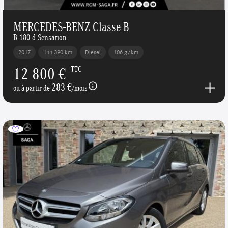
MERCEDES-BENZ Classe B
B 180 d Sensation
2017
144 390 km
Diesel
106 g/km
12 800 €
TTC
283 €
ou à partir de
/mois