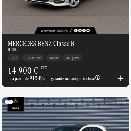
MERCEDES-BENZ Classe B
B 180 d
2015
124 367 km
Diesel
107 g/km
14 900 €
TTC
915 €
ou à partir de
/mois garantie mécanique incluse