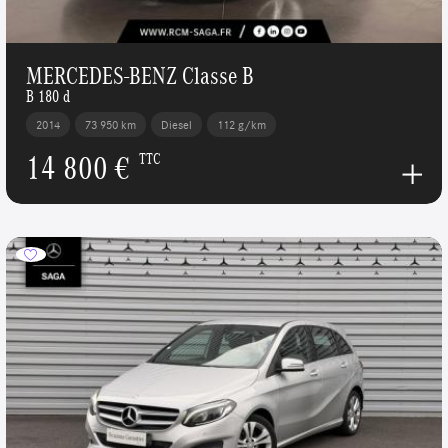
MERCEDES-BENZ Classe B
B 180 d
2014
73 950 km
Diesel
112 g/km
14 800 €
TTC