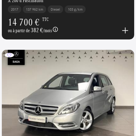
A 200 d Fascination
2017
137 962 km
Diesel
103 g/km
14 700 €
TTC
382 €
ou à partir de
/mois