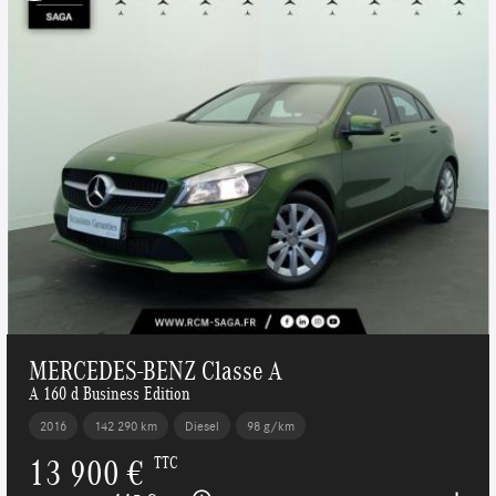
MERCEDES-BENZ Classe A
A 160 d Business Edition
2016
142 290 km
Diesel
98 g/km
13 900 €
TTC