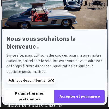
976 €
ou à partir de
/mois garantie mécanique incluse
Axeptio
Nous vous souhaitons la
bienvenue !
Sur ce site, nous utilisons des cookies pour mesurer notre
audience, entretenir la relation avec vous et vous adresser
de temps à autre du contenu qualitatif ainsi que de la
publicité personnalisée.
Politique de confidentialité
Paramétrer mes
Accepter et poursuivre
préférences
MERCEDES-BENZ Classe B
Plateforme de Gestion du Consentement : Personnalisez vos 
Axeptio consent