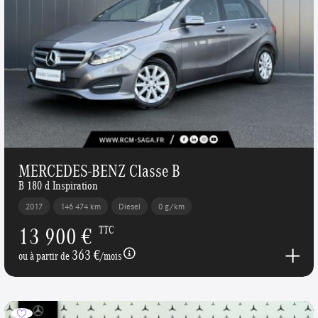
MERCEDES-BENZ Classe B
B 180 d Inspiration
2017
146 474 km
Diesel
0 g/km
13 900 €
TTC
363 €
ou à partir de
/mois