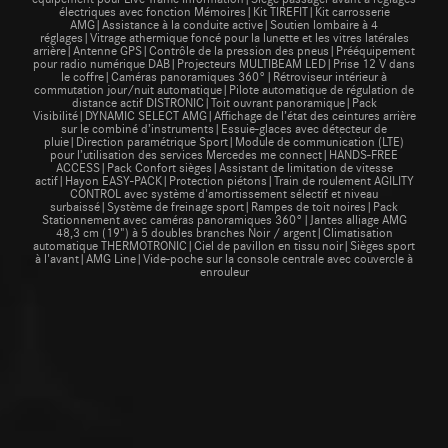
électriques avec fonction Mémoires|Kit TIREFIT|Kit carrosserie
AMG|Assistance à la conduite active|Soutien lombaire à 4
réglages|Vitrage athermique foncé pour la lunette et les vitres latérales
arrière|Antenne GPS|Contrôle de la pression des pneus|Prééquipement
pour radio numérique DAB|Projecteurs MULTIBEAM LED|Prise 12 V dans
le coffre|Caméras panoramiques 360°|Rétroviseur intérieur à
commutation jour/nuit automatique|Pilote automatique de régulation de
distance actif DISTRONIC|Toit ouvrant panoramique|Pack
Visibilité|DYNAMIC SELECT AMG|Affichage de l’état des ceintures arrière
sur le combiné d’instruments|Essuie-glaces avec détecteur de
pluie|Direction paramétrique Sport|Module de communication (LTE)
pour l’utilisation des services Mercedes me connect|HANDS-FREE
ACCESS|Pack Confort sièges|Assistant de limitation de vitesse
actif|Hayon EASY-PACK|Protection piétons|Train de roulement AGILITY
CONTROL avec système d'amortissement sélectif et niveau
surbaissé|Système de freinage sport|Rampes de toit noires|Pack
Stationnement avec caméras panoramiques 360°|Jantes alliage AMG
48,3 cm (19") à 5 doubles branches Noir / argent|Climatisation
automatique THERMOTRONIC|Ciel de pavillon en tissu noir|Sièges sport
à l'avant|AMG Line|Vide-poche sur la console centrale avec couvercle à
enrouleur