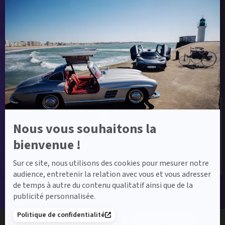
Envoyer ma demande
Axeptio
-
En
savoir
plus
sur
Label Certified et Garanties
Axeptio
Nous vous souhaitons la
Label Certified
Le label Mercedes-Benz Certified vous propose
bienvenue !
des voitures d’occasion de haute qualité.
Sur ce site, nous utilisons des cookies pour mesurer notre
audience, entretenir la relation avec vous et vous adresser
de temps à autre du contenu qualitatif ainsi que de la
publicité personnalisée.
Financement
Politique de confidentialité
02 51 32 75 65
Contactez-nous