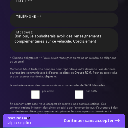
EMAIL **
TÉLÉPHONE **
MESSAGE
* Champs obligatoires ** Vous devez renseigner au moins un numéro de téléphone
ou un email
Mercedes SAGA traite vos données pour répondre à votre demande. Vos données
peuvent être communiquées à d’autres sociétés du
Groupe RCM
. Pour en savoir plus
et pour exercer vos droits,
cliquez ici.
Je souhaite recevoir des communications commerciales de SAGA Mercedes
par email
par SMS
En cochant cette case, vous acceptez de recevoir nos communications. Ces
communications intègrent des pixels de suivi pour l'analyse du taux d'ouverture à des
fins de délivrabilité et pour mesurer et optimiser les campagnes conformément à
notre
politique de confidentialité
.
CERTIFIÉ PAR
Continuer sans accepter
certifié
par