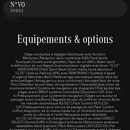
N°VO
99852
Equipements & options
Siège conducteur à réglages électriques avec fonction
Mémoires|Réception radio numérique DAB|Pavé tactile
Touchpad|Double porte-gobelets|Tapis de sol AMG|Volant sport
multifonction en cuir Nappa|Instrumentation digitale avec écran 10,25''
WIDESCREEN|Pack Sport Black|Ecran média haute résolution
10,25''|Aide au Parking (APA) avec PARKTRONIC|Système d'appel
d'urgence Mercedes-Benz|Redémarrage automatique étendu dans les
embouteillages|Airbag genoux pour conducteur|Assistant feux de route
Plus|Détecteur de panneaux de signalisation|Pare-soleil avec miroir de
courtoisie éclairé|Système de navigation par disque dur|Filet au dos des
sièges avant|MBUX système multimédia|Document COC Euro
6|Prééquipement pour système de navigation|Sièges conducteur et
passager avant chauffants|Baguette de seuil de coffre en chrome|Boite
de vitesses automatique 8G-DCT|Pack Confort KEYLESS-
GO|Prééquipement pour service de partage de clé|Pack Confort
Coffre|Adaptation de la vitesse basée sur un itinéraire|Avertisseur de
sortie du véhicule à l'arrêt|Banquette arrière rabattable
40/20/40|Palettes de changement de rapport au volant DIRECT
SELECT|Norme EURO 6|Eclairage d'ambiance|Rétroviseurs extérieurs
rabattables électriquement|Pack Rétroviseurs|KEYLESS-GO|Pré
équipement pour Live Traffic Information|Siège passager avant à réglages