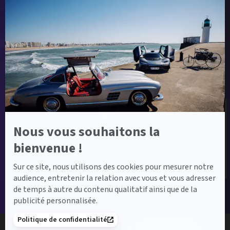
Envoyer ma demande
Axeptio
-
En
savoir
plus
sur
Label Certified et Garanties
Axeptio
Nous vous souhaitons la
Label Certified
Le label Mercedes-Benz Certified vous propose
bienvenue !
des voitures d’occasion de haute qualité.
Sur ce site, nous utilisons des cookies pour mesurer notre
audience, entretenir la relation avec vous et vous adresser
de temps à autre du contenu qualitatif ainsi que de la
publicité personnalisée.
Financement
Politique de confidentialité
03 27 96 88 00
Contactez-nous