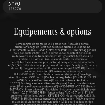
N°VO
158276
Equipements & options
3ème rangée de sièges pour 2 personnes|Accoudoir central
arrière|Affichage de l’état des ceintures arrière sur le combiné
d’instruments|Aide au Parking (APA) avec PARKTRONIC|Airbag genoux
pour conducteur|AMG Line|Android Auto|Assistant de feux de
route|Avertisseur de franchissement de ligne actif|Avertisseur de
limitation de vitesse|Avertisseur de sortie du véhicule à
l'arrêt|Avertisseur sonore pour piétons|Banquette arrière rabattable
40/20/40|Câble de charge pour prise domestique, 5 m, type 2|Caméra
de recul|Chargeur embarqué|Chargeur embarqué 11kW AC|Ciel de
pavillon en tissu noir|Climatisation automatique
THERMOTRONIC|Contrôle de la pression des pneus|Désiglage
ailes|Document COC Euro 6|Double porte-gobelets|DYNAMIC SELECT
AMG|Eclairage d'ambiance|Ecran média haute résolution
10,25''|Essuie-glaces avec détecteur de pluie|Filet au dos des sièges
avant|Freinage d’urgence assisté actif|HANDS-FREE ACCESS|Hayon
EASY-PACK|Insert décoratif rétroéclairé|Instrumentation digitale avec
écran 10,25'' WIDESCREEN|Jantes alliage AMG 45,7 cm (18") à 5
branches noir brillant/argent|KEYLESS-GO|Kit carrosserie AMG|Kit
TIREFIT|MBUX Réalité augmentée pour la navigation|MBUX système
multimédia|Module de communication (LTE) pour l’utilisation des
services Mercedes me connect|Pack Advanced Plus|Pack AMG