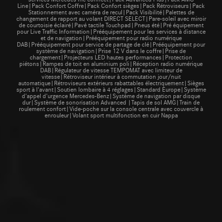
Line|Pack Confort Coffre|Pack Confort sièges|Pack Rétroviseurs|Pack
Stationnement avec caméra de recul|Pack Visibilité|Palettes de
changement de rapport au volant DIRECT SELECT|Pare-soleil avec miroir
de courtoisie éclairé|Pavé tactile Touchpad|Pneus été|Pré équipement
pour Live Traffic Information|Prééquipement pour les services à distance
et de navigation|Prééquipement pour radio numérique
DAB|Prééquipement pour service de partage de clé|Prééquipement pour
système de navigation|Prise 12 V dans le coffre|Prise de
chargement|Projecteurs LED hautes performances|Protection
piétons|Rampes de toit en aluminium poli|Réception radio numérique
DAB|Régulateur de vitesse TEMPOMAT avec limiteur de
vitesse|Rétroviseur intérieur à commutation jour/nuit
automatique|Rétroviseurs extérieurs rabattables électriquement|Sièges
sport à l'avant|Soutien lombaire à 4 réglages|Standard Europe|Système
d'appel d'urgence Mercedes-Benz|Système de navigation par disque
dur|Système de sonorisation Advanced |Tapis de sol AMG|Train de
roulement confort|Vide-poche sur la console centrale avec couvercle à
enrouleur|Volant sport multifonction en cuir Nappa