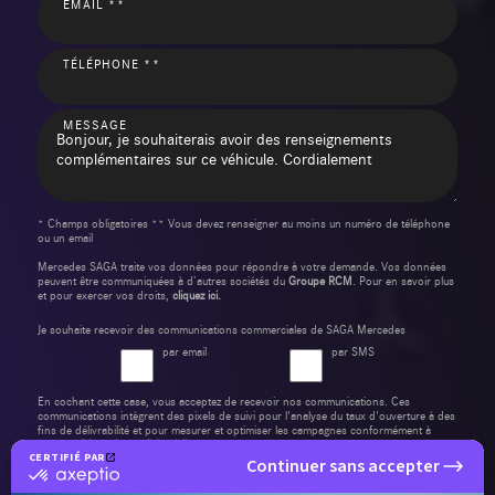
EMAIL **
TÉLÉPHONE **
MESSAGE
* Champs obligatoires ** Vous devez renseigner au moins un numéro de téléphone
ou un email
Mercedes SAGA traite vos données pour répondre à votre demande. Vos données
peuvent être communiquées à d’autres sociétés du
Groupe RCM
. Pour en savoir plus
et pour exercer vos droits,
cliquez ici.
Je souhaite recevoir des communications commerciales de SAGA Mercedes
par email
par SMS
En cochant cette case, vous acceptez de recevoir nos communications. Ces
communications intègrent des pixels de suivi pour l'analyse du taux d'ouverture à des
fins de délivrabilité et pour mesurer et optimiser les campagnes conformément à
notre
politique de confidentialité
.
CERTIFIÉ PAR
Continuer sans accepter
certifié
par