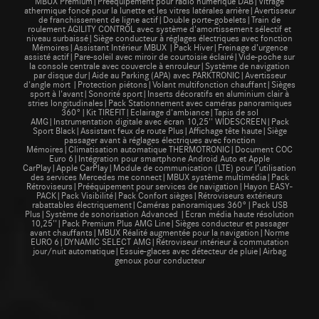
MBUX Premium|Prééquipement pour radio numérique DAB|Vitrage
athermique foncé pour la lunette et les vitres latérales arrière|Avertisseur
de franchissement de ligne actif|Double porte-gobelets|Train de
roulement AGILITY CONTROL avec système d'amortissement sélectif et
niveau surbaissé|Siège conducteur à réglages électriques avec fonction
Mémoires|Assistant Intérieur MBUX |Pack Hiver|Freinage d’urgence
assisté actif|Pare-soleil avec miroir de courtoisie éclairé|Vide-poche sur
la console centrale avec couvercle à enrouleur|Système de navigation
par disque dur|Aide au Parking (APA) avec PARKTRONIC|Avertisseur
d'angle mort |Protection piétons|Volant multifonction chauffant|Sièges
sport à l'avant|Sonorité sport|Inserts décoratifs en aluminium clair à
stries longitudinales|Pack Stationnement avec caméras panoramiques
360°|Kit TIREFIT|Eclairage d'ambiance|Tapis de sol
AMG|Instrumentation digitale avec écran 10,25'' WIDESCREEN|Pack
Sport Black|Assistant feux de route Plus|Affichage tête haute|Siège
passager avant à réglages électriques avec fonction
Mémoires|Climatisation automatique THERMOTRONIC|Document COC
Euro 6|Intégration pour smartphone Android Auto et Apple
CarPlay|Apple CarPlay|Module de communication (LTE) pour l’utilisation
des services Mercedes me connect|MBUX système multimédia|Pack
Rétroviseurs|Prééquipement pour services de navigation|Hayon EASY-
PACK|Pack Visibilité|Pack Confort sièges|Rétroviseurs extérieurs
rabattables électriquement|Caméras panoramiques 360°|Pack USB
Plus|Système de sonorisation Advanced |Ecran média haute résolution
10,25''|Pack Premium Plus AMG Line|Sièges conducteur et passager
avant chauffants|MBUX Réalité augmentée pour la navigation|Norme
EURO 6|DYNAMIC SELECT AMG|Rétroviseur intérieur à commutation
jour/nuit automatique|Essuie-glaces avec détecteur de pluie|Airbag
genoux pour conducteur