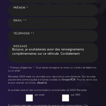
PRÉNOM *
EMAIL **
TÉLÉPHONE **
MESSAGE
* Champs obligatoires ** Vous devez renseigner au moins un numéro de téléphone
ou un email
Mercedes SAGA traite vos données pour répondre à votre demande. Vos données
peuvent être communiquées à d’autres sociétés du
Groupe RCM
. Pour en savoir plus
et pour exercer vos droits,
cliquez ici.
Je souhaite recevoir des communications commerciales de SAGA Mercedes
par email
par SMS
En cochant cette case, vous acceptez de recevoir nos communications. Ces