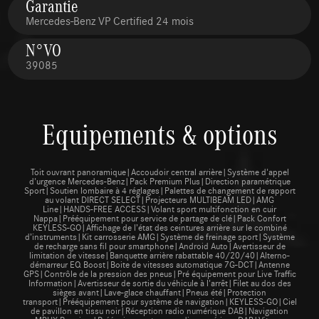
Garantie
Mercedes-Benz VP Certified 24 mois
N°VO
39085
Equipements & options
Toit ouvrant panoramique|Accoudoir central arrière|Système d'appel
d'urgence Mercedes-Benz|Pack Premium Plus|Direction paramétrique
Sport|Soutien lombaire à 4 réglages|Palettes de changement de rapport
au volant DIRECT SELECT|Projecteurs MULTIBEAM LED|AMG
Line|HANDS-FREE ACCESS|Volant sport multifonction en cuir
Nappa|Prééquipement pour service de partage de clé|Pack Confort
KEYLESS-GO|Affichage de l’état des ceintures arrière sur le combiné
d’instruments|Kit carrosserie AMG|Système de freinage sport|Système
de recharge sans fil pour smartphone|Android Auto|Avertisseur de
limitation de vitesse|Banquette arrière rabattable 40/20/40|Alterno-
démarreur EQ Boost|Boite de vitesses automatique 7G-DCT|Antenne
GPS|Contrôle de la pression des pneus|Pré équipement pour Live Traffic
Information|Avertisseur de sortie du véhicule à l'arrêt|Filet au dos des
sièges avant|Lave-glace chauffant|Pneus été|Protection
transport|Prééquipement pour système de navigation|KEYLESS-GO|Ciel
de pavillon en tissu noir|Réception radio numérique DAB|Navigation