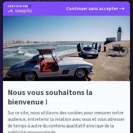
communications intègrent des pixels de suivi pour l'analyse du taux d'ouverture à des
CERTIFIÉ PAR
fins de délivrabilité et pour mesurer et optimiser les campagnes conformément à
Continuer sans accepter
certifié
notre
politique de confidentialité
.
par
Axeptio
-
Envoyer ma demande
En
savoir
plus
sur
Axeptio
Label Certified et Garanties
Nous vous souhaitons la
Label Certified
bienvenue !
Le label Mercedes-Benz Certified vous propose
des voitures d’occasion de haute qualité.
Sur ce site, nous utilisons des cookies pour mesurer notre
audience, entretenir la relation avec vous et vous adresser
de temps à autre du contenu qualitatif ainsi que de la
publicité personnalisée.