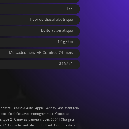
197
Hybride diesel électrique
boîte automatique
12 g/km
Mercedes-Benz VP Certified 24 mois
346751
ag central|Android Auto|Apple CarPlay|Assistant feux
de seuil éclairées avec monogramme « Mercedes-
5 m, type 2|Caméras panoramiques 360°|Chargeur
''|Console centrale noir brillant|Contrôle de la