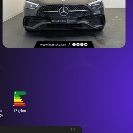
nz
12 g/km
24
11