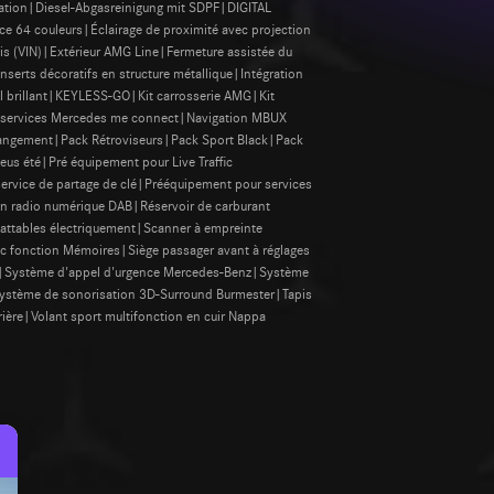
sation|Diesel-Abgasreinigung mit SDPF|DIGITAL
64 couleurs|Éclairage de proximité avec projection
is (VIN)|Extérieur AMG Line|Fermeture assistée du
rts décoratifs en structure métallique|Intégration
el brillant|KEYLESS-GO|Kit carrosserie AMG|Kit
s services Mercedes me connect|Navigation MBUX
angement|Pack Rétroviseurs|Pack Sport Black|Pack
us été|Pré équipement pour Live Traffic
ervice de partage de clé|Prééquipement pour services
n radio numérique DAB|Réservoir de carburant
abattables électriquement|Scanner à empreinte
vec fonction Mémoires|Siège passager avant à réglages
ges|Système d'appel d'urgence Mercedes-Benz|Système
|Système de sonorisation 3D-Surround Burmester|Tapis
rière|Volant sport multifonction en cuir Nappa