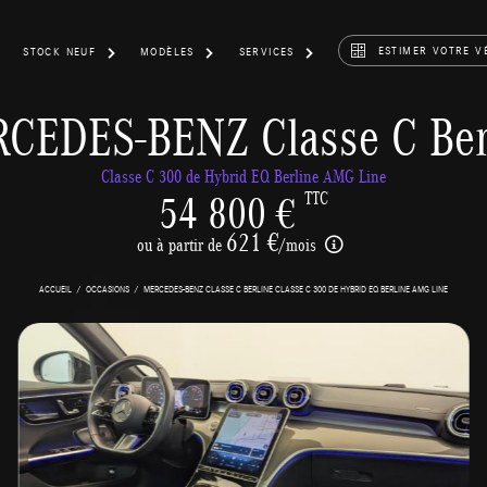
ESTIMER VOTRE V
STOCK NEUF
MODÈLES
SERVICES
CEDES-BENZ Classe C Ber
Classe C 300 de Hybrid EQ Berline AMG Line
54 800 €
TTC
621 €
ou à partir de
/mois
ACCUEIL
OCCASIONS
MERCEDES-BENZ CLASSE C BERLINE CLASSE C 300 DE HYBRID EQ BERLINE AMG LINE