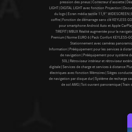
pression des pneus|Correcteur d'assiette|Dés
LIGHT|DIGITAL LIGHT avec fonction Projection|Docu
du logo|Ecran média tactile 11,9'' WIDESCREEN|Es
coffre|Fonction de démarrage sans clé KEYLESS GO|
pour smartphone Android Auto et Apple CarPlay
TIREFIT|MBUX Réalité augmentée pour la naviga
Premium|Norme EURO 6|Pack Confort KEYLESS-GO|Pa
Stationnement avec caméras panoramique
Information|Prééquipement pour les services à dista
de navigation|Prééquipement pour système de
50L|Rétroviseur intérieur et rétroviseur ext
digitale|Services de charge et services à distance P
électriques avec fonction Mémoires|Sièges conducte
de navigation par disque dur|Système de recharge sa
de sol AMG|Toit ouvrant panoramique|Train de 