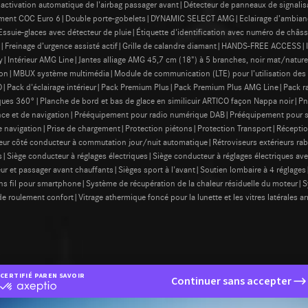
activation automatique de l'airbag passager avant|Détecteur de panneaux de signali
ment COC Euro 6|Double porte-gobelets|DYNAMIC SELECT AMG|Eclairage d’ambiance 
suie-glaces avec détecteur de pluie|Étiquette d'identification avec numéro de châss
Freinage d’urgence assisté actif|Grille de calandre diamant|HANDS-FREE ACCESS|Inse
|Intérieur AMG Line|Jantes alliage AMG 45,7 cm (18") à 5 branches, noir mat/natur
tion|MBUX système multimédia|Module de communication (LTE) pour l’utilisation de
ck d'éclairage intérieur|Pack Premium Plus|Pack Premium Plus AMG Line|Pack r
s 360°|Planche de bord et bas de glace en similicuir ARTICO façon Nappa noir|Pne
nce et de navigation|Prééquipement pour radio numérique DAB|Prééquipement pour s
 navigation|Prise de chargement|Protection piétons|Protection Transport|Réceptio
érieur côté conducteur à commutation jour/nuit automatique|Rétroviseurs extérieurs r
lus|Siège conducteur à réglages électriques|Siège conducteur à réglages électriques a
ur et passager avant chauffants|Sièges sport à l'avant|Soutien lombaire à 4 régla
ns fil pour smartphone|Système de récupération de la chaleur résiduelle du moteur
roulement confort|Vitrage athermique foncé pour la lunette et les vitres latérales ar
CERTIFIÉ PAR
EN SAVOIR PLUS SUR
Continuer sans accepter
certifié
par
Axeptio