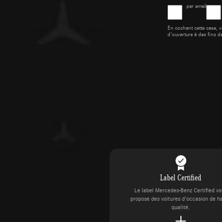
par email
En cochant cette case, v
d'ouverture à des fins d
Label Certified
Le label Mercedes-Benz Certified v
propose des voitures d’occasion de h
qualité.