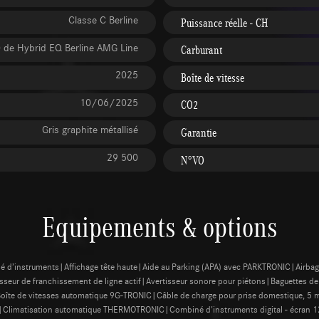
Classe C Berline
Puissance réelle - CH
 de Hybrid EQ Berline AMG Line
Carburant
2025
Boîte de vitesse
10/06/2025
CO2
Gris graphite métallisé
Garantie
29 500
N°VO
Equipements & options
mbiné d’instruments|Affichage tête haute|Aide au Parking (APA) avec PARKTRONIC|Airb
isseur de franchissement de ligne actif|Avertisseur sonore pour piétons|Baguettes 
Boîte de vitesses automatique 9G-TRONIC|Câble de charge pour prise domestique, 
|Climatisation automatique THERMOTRONIC|Combiné d'instruments digital - écran 12,3