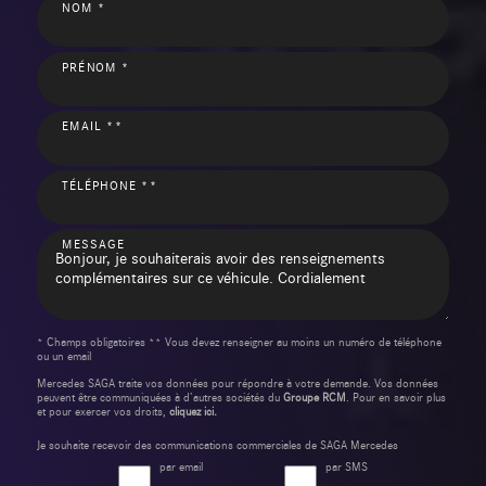
NOM *
PRÉNOM *
EMAIL **
TÉLÉPHONE **
MESSAGE
* Champs obligatoires ** Vous devez renseigner au moins un numéro de téléphone
ou un email
Mercedes SAGA traite vos données pour répondre à votre demande. Vos données
peuvent être communiquées à d’autres sociétés du
Groupe RCM
. Pour en savoir plus
et pour exercer vos droits,
cliquez ici.
Je souhaite recevoir des communications commerciales de SAGA Mercedes
par email
par SMS