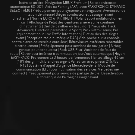
latérales arrière|Navigation MBUX Premium|Boite de vitesses
automatique 8G-DCT|Aide au Parking (APA) avec PARKTRONIC|DYNAMIC
SELECT AMG|Prééquipement pour système de navigation|Avertisseur de
limitation de vitesse|Sièges conducteur et passager avant
chauffants|Norme EURO 6|Kit TIREFIT|Volant sport multifonction en
cuir|Affichage de l’état des ceintures arrière sur le combiné
d’instruments|Ciel de pavillon en tissu noir|Pneus été|Pack
Advanced|Direction paramétrique Sport|Pack Rétroviseurs|Pré
équipement pour Live Traffic Information|Filet au dos des sièges
avant|Réception radio numérique DAB|Vide-poche sur la console
centrale avec couvercle à enrouleur|Rétroviseurs extérieurs rabattables
électriquement|Prééquipement pour services de navigation|Airbag
genoux pour conducteur|Pack USB Plus|Assistant de feux de
route|Rétroviseur intérieur à commutation jour/nuit automatique|Hayon
EASY-PACK|Projecteurs LED hautes performances|Jantes alliage 46 cm
(18') design multibranches argent Vanadium avec pneus 215/55
R18|Système d'appel d'urgence Mercedes-Benz|Module de
communication (LTE) pour l’utilisation des services Mercedes me
connect|Prééquipement pour service de partage de clé|Désactivation
automatique de l'airbag passager avant