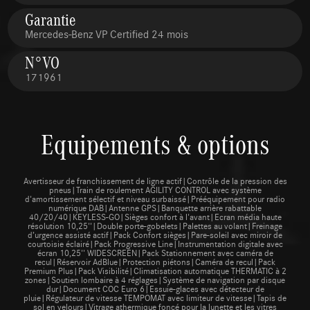
Garantie
Mercedes-Benz VP Certified 24 mois
N°VO
171961
Equipements & options
Avertisseur de franchissement de ligne actif|Contrôle de la pression des
pneus|Train de roulement AGILITY CONTROL avec système
d'amortissement sélectif et niveau surbaissé|Prééquipement pour radio
numérique DAB|Antenne GPS|Banquette arrière rabattable
40/20/40|KEYLESS-GO|Sièges confort à l'avant|Ecran média haute
résolution 10,25''|Double porte-gobelets|Palettes au volant|Freinage
d’urgence assisté actif|Pack Confort sièges|Pare-soleil avec miroir de
courtoisie éclairé|Pack Progressive Line|Instrumentation digitale avec
écran 10,25'' WIDESCREEN|Pack Stationnement avec caméra de
recul|Réservoir AdBlue|Protection piétons|Caméra de recul|Pack
Premium Plus|Pack Visibilité|Climatisation automatique THERMATIC à 2
zones|Soutien lombaire à 4 réglages|Système de navigation par disque
dur|Document COC Euro 6|Essuie-glaces avec détecteur de
pluie|Régulateur de vitesse TEMPOMAT avec limiteur de vitesse|Tapis de
sol en velours|Vitrage athermique foncé pour la lunette et les vitres