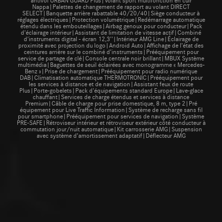
Nappa|Palettes de changement de rapport au volant DIRECT
SELECT|Banquette arrière rabattable 40/20/40|Siège conducteur à
réglages électriques|Protection volumétrique|Redémarrage automatique
étendu dans les embouteillages|Airbag genoux pour conducteur|Pack
d'éclairage intérieur|Assistant de limitation de vitesse actif|Combiné
d'instruments digital - écran 12,3''|Intérieur AMG Line|Éclairage de
proximité avec projection du logo|Android Auto|Affichage de l’état des
ceintures arrière sur le combiné d’instruments|Prééquipement pour
service de partage de clé|Console centrale noir brillant|MBUX Système
multimédia|Baguettes de seuil éclairées avec monogramme « Mercedes-
Benz »|Prise de chargement|Prééquipement pour radio numérique
DAB|Climatisation automatique THERMOTRONIC|Prééquipement pour
les services à distance et de navigation|Assistant feux de route
Plus|Porte-gobelets|Pack d'équipements standard Europe|Lave-glace
chauffant|Services de charge étendus et services à distance
Premium|Câble de charge pour prise domestique, 8 m, type 2|Pré
équipement pour Live Traffic Information|Système de recharge sans fil
pour smartphone|Prééquipement pour services de navigation|Système
PRE-SAFE|Rétroviseur intérieur et rétroviseur extérieur côté conducteur à
commutation jour/nuit automatique|Kit carrosserie AMG|Suspension
avec système d’amortissement adaptatif|Déflecteur AMG