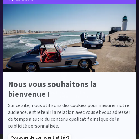
par
Axeptio
Envoyer ma demande
-
En
savoir
plus
sur
Axeptio
Label Certified et Garanties
Nous vous souhaitons la
Label Certified
bienvenue !
Le label Mercedes-Benz Certified vous propose
des voitures d’occasion de haute qualité.
Sur ce site, nous utilisons des cookies pour mesurer notre
audience, entretenir la relation avec vous et vous adresser
de temps à autre du contenu qualitatif ainsi que de la
publicité personnalisée.
Politique de confidentialité