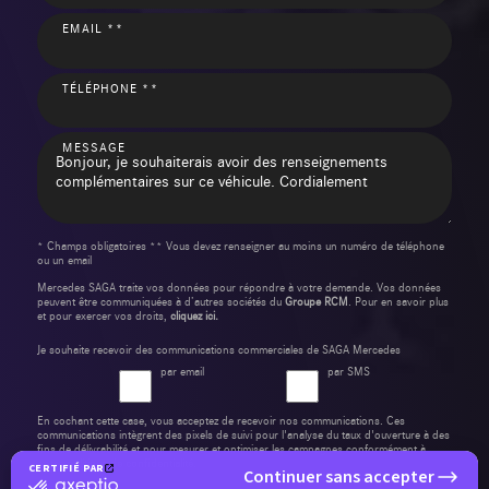
EMAIL **
TÉLÉPHONE **
MESSAGE
* Champs obligatoires ** Vous devez renseigner au moins un numéro de téléphone
ou un email
Mercedes SAGA traite vos données pour répondre à votre demande. Vos données
peuvent être communiquées à d’autres sociétés du
Groupe RCM
. Pour en savoir plus
et pour exercer vos droits,
cliquez ici.
Je souhaite recevoir des communications commerciales de SAGA Mercedes
par email
par SMS
En cochant cette case, vous acceptez de recevoir nos communications. Ces
communications intègrent des pixels de suivi pour l'analyse du taux d'ouverture à des
fins de délivrabilité et pour mesurer et optimiser les campagnes conformément à
notre
politique de confidentialité
.
CERTIFIÉ PAR
Continuer sans accepter
certifié