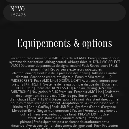
N°VO
157475
Equipements & options
Réception radio numérique DAB|Tapis de sol AMG|Prééquipement pour
système de navigation|Airbag central|Airbags rideaux|DYNAMIC SELECT
AMG|Détecteur de panneaux de signalisation|Pack Rétroviseurs|Pack
Premium Plus|Rétroviseurs extérieurs rabattables
électriquement|Contrôle de la pression des pneus|Grille de calandre
diamant|Scanner à empreinte digitale|Ecran média tactile 11,9''
WIDESCREEN|Pack AMG Line|DIGITAL LIGHT|Avertisseur sonore pour
piétons|Kit TIREFIT|Système de navigation par disque dur|Document
COC Euro 6|Pneus été|KEYLESS-GO|Aide au Parking (APA) avec
PARKTRONIC|Navigation MBUX Premium|Extérieur AMG Line|Assistant
de changement de voie actif|Ciel de pavillon en tissu noir|Pack
d'affichage (12,3" + 12,8")|Sièges sport à l'avant|Assistant directionnel
pour les manœuvres d’évitement|Adaptation de la vitesse basée sur un
itinéraire|Apple CarPlay|Pack USB Plus|Système d'appel d'urgence
Mercedes-Benz|Sièges multicontours à l’avant|Fermeture assistée du
coffre|Pneus avec réduction de bruit|PRE-SAFE® Impulse
latéral|Assistance à la conduite active|Protection
piétons|Prééquipement pour assistant de stationnement à
distance|Avertisseur de franchissement de ligne actif|Pack Protection
antivol URBAN GUARD Plus|Volant sport multifonction en cuir