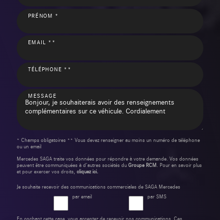
PRÉNOM *
EMAIL **
TÉLÉPHONE **
MESSAGE
* Champs obligatoires ** Vous devez renseigner au moins un numéro de téléphone
ou un email
Mercedes SAGA traite vos données pour répondre à votre demande. Vos données
peuvent être communiquées à d’autres sociétés du
Groupe RCM
. Pour en savoir plus
et pour exercer vos droits,
cliquez ici.
Je souhaite recevoir des communications commerciales de SAGA Mercedes
par email
par SMS
En cochant cette case, vous acceptez de recevoir nos communications. Ces