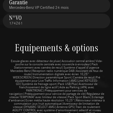
Garantie
Mercedes-Benz VP Certified 24 mois
N°VO
174261
Equipements & options
Essuie-glaces avec détecteur de pluie|Accoudoir central arrière|Vide-
poche sur la console centrale avec couvercle à enrouleur|Pack
Stationnement avec caméra de recul|Système d'appel d'urgence
Mercedes-Benz|Réception radio numérique DAB|Assistant de feux de
route|Instrumentation digitale avec écran 10,25''
WIDESCREEN|Direction paramétrique Sport|Caméra de recul|Pré
équipement pour Live Traffic Information|AMG Line|KEYLESS-
GO|Système de freinage sport|Pack USB Plus|Avertisseur de
franchissement de ligne actif|Aide au Parking (APA) avec
PARKTRONIC|Prééquipement pour services de
navigation|Prééquipement pour service de partage de clé|Régulateur de
vitesse TEMPOMAT avec limiteur de vitesse|Pack Sport Black|Eclairage
d'ambiance|Ecran média haute résolution 10,25''|Rétroviseur intérieur à
commutation jour/nuit automatique|Avertisseur de limitation de
vitesse|DYNAMIC SELECT AMG|Antenne GPS|Train de roulement
AGILITY CONTROL avec système d'amortissement sélectif et niveau