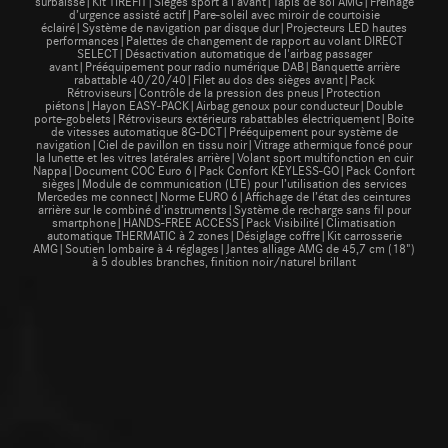
surbaissé|Kit TIREFIT|Sièges sport à l'avant|Tapis de sol AMG|Freinage
d’urgence assisté actif|Pare-soleil avec miroir de courtoisie
éclairé|Système de navigation par disque dur|Projecteurs LED hautes
performances|Palettes de changement de rapport au volant DIRECT
SELECT|Désactivation automatique de l'airbag passager
avant|Prééquipement pour radio numérique DAB|Banquette arrière
rabattable 40/20/40|Filet au dos des sièges avant|Pack
Rétroviseurs|Contrôle de la pression des pneus|Protection
piétons|Hayon EASY-PACK|Airbag genoux pour conducteur|Double
porte-gobelets|Rétroviseurs extérieurs rabattables électriquement|Boite
de vitesses automatique 8G-DCT|Prééquipement pour système de
navigation|Ciel de pavillon en tissu noir|Vitrage athermique foncé pour
la lunette et les vitres latérales arrière|Volant sport multifonction en cuir
Nappa|Document COC Euro 6|Pack Confort KEYLESS-GO|Pack Confort
sièges|Module de communication (LTE) pour l’utilisation des services
Mercedes me connect|Norme EURO 6|Affichage de l’état des ceintures
arrière sur le combiné d’instruments|Système de recharge sans fil pour
smartphone|HANDS-FREE ACCESS|Pack Visibilité|Climatisation
automatique THERMATIC à 2 zones|Désiglage coffre|Kit carrosserie
AMG|Soutien lombaire à 4 réglages|Jantes alliage AMG de 45,7 cm (18")
à 5 doubles branches, finition noir/naturel brillant