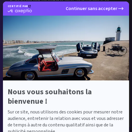
communications intègrent des pixels de suivi pour l'analyse du taux d'ouverture à des
CERTIFIÉ PAR
fins de délivrabilité et pour mesurer et optimiser les campagnes conformément à
Continuer sans accepter
certifié
notre
politique de confidentialité
.
par
Axeptio
-
Envoyer ma demande
En
savoir
plus
sur
Axeptio
Label Certified et Garanties
Nous vous souhaitons la
Label Certified
bienvenue !
Le label Mercedes-Benz Certified vous propose
des voitures d’occasion de haute qualité.
Sur ce site, nous utilisons des cookies pour mesurer notre
audience, entretenir la relation avec vous et vous adresser
de temps à autre du contenu qualitatif ainsi que de la
publicité personnalisée.