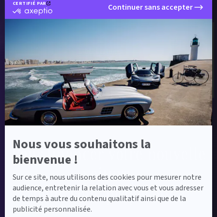
CERTIFIÉ PAR
Continuer sans accepter
certifié
par
Axeptio
-
En
savoir
Label Certified
plus
Le label Mercedes-Benz Certified vous propose
sur
des voitures d’occasion de haute qualité.
Axeptio
Nous vous souhaitons la
Pour financer votre nouvelle
bienvenue !
voiture,
Sur ce site, nous utilisons des cookies pour mesurer notre
nous vous proposons :
audience, entretenir la relation avec vous et vous adresser
de temps à autre du contenu qualitatif ainsi que de la
publicité personnalisée.