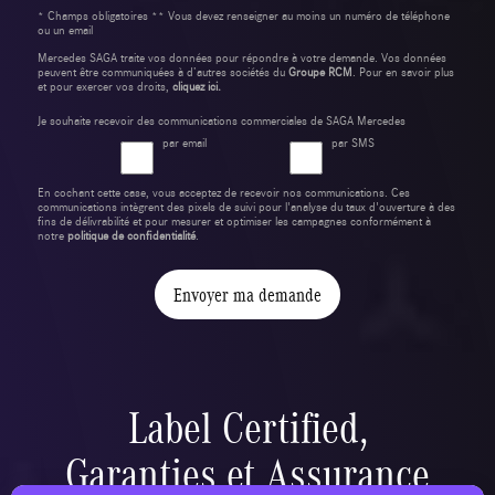
* Champs obligatoires ** Vous devez renseigner au moins un numéro de téléphone
ou un email
Mercedes SAGA traite vos données pour répondre à votre demande. Vos données
peuvent être communiquées à d’autres sociétés du
Groupe RCM
. Pour en savoir plus
et pour exercer vos droits,
cliquez ici.
Je souhaite recevoir des communications commerciales de SAGA Mercedes
par email
par SMS
En cochant cette case, vous acceptez de recevoir nos communications. Ces
communications intègrent des pixels de suivi pour l'analyse du taux d'ouverture à des
fins de délivrabilité et pour mesurer et optimiser les campagnes conformément à
notre
politique de confidentialité
.
Envoyer ma demande
Label Certified,
Garanties et Assurance