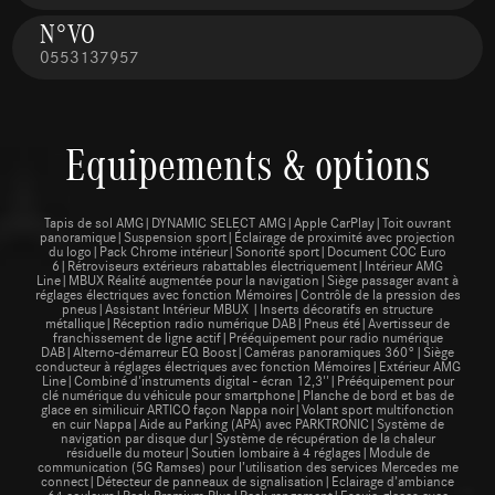
N°VO
0553137957
Equipements & options
Tapis de sol AMG|DYNAMIC SELECT AMG|Apple CarPlay|Toit ouvrant
panoramique|Suspension sport|Éclairage de proximité avec projection
du logo|Pack Chrome intérieur|Sonorité sport|Document COC Euro
6|Rétroviseurs extérieurs rabattables électriquement|Intérieur AMG
Line|MBUX Réalité augmentée pour la navigation|Siège passager avant à
réglages électriques avec fonction Mémoires|Contrôle de la pression des
pneus|Assistant Intérieur MBUX |Inserts décoratifs en structure
métallique|Réception radio numérique DAB|Pneus été|Avertisseur de
franchissement de ligne actif|Prééquipement pour radio numérique
DAB|Alterno-démarreur EQ Boost|Caméras panoramiques 360°|Siège
conducteur à réglages électriques avec fonction Mémoires|Extérieur AMG
Line|Combiné d'instruments digital - écran 12,3''|Prééquipement pour
clé numérique du véhicule pour smartphone|Planche de bord et bas de
glace en similicuir ARTICO façon Nappa noir|Volant sport multifonction
en cuir Nappa|Aide au Parking (APA) avec PARKTRONIC|Système de
navigation par disque dur|Système de récupération de la chaleur
résiduelle du moteur|Soutien lombaire à 4 réglages|Module de
communication (5G Ramses) pour l’utilisation des services Mercedes me
connect|Détecteur de panneaux de signalisation|Eclairage d’ambiance
64 couleurs|Pack Premium Plus|Pack rangement|Essuie-glaces avec