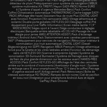
détecteur de pluie|Prééquipement pour système de navigation|MBUX
système multimédia|Kit TIREFIT|Hayon EASY-PACK|Norme EURO
6|Système d'appel d'urgence Mercedes-Benz|Pack Confort
Coffre|Climatisation automatique THERMOTRONIC|Cache-bagage EASY-
PACK|Affichage tête haute|Assistant feux de route Plus|DIGITAL LIGHT
avec fonction Projection|Kit carrosserie AMG|Vitrage athermique et
isolants|Double porte-gobelets|KEYLESS-GO|Désiglage coffre|Pré
équipement pour Live Traffic Information|Ecran média tactile 11,9''
WIDESCREEN|Sièges sport à l'avant|Siège conducteur à réglages
électriques|Banquette arrière rabattable 40/20/40|Passage de roue
élargie pour jantes AMG|ATTENTION ASSIST|Pack d'éclairage
intérieur|Android Auto|Pack Stationnement avec caméras panoramiques
360°|Prééquipement pour services de navigation|Rétroviseur intérieur à
commutation jour/nuit automatique|DIGITAL LIGHT|Diesel-
Abgasreinigung mit SDPF|Navigation MBUX Premium|Vitrage athermique
foncé pour la lunette et les vitres latérales arrière|Fonction de démarrage
sans clé KEYLESS GO|Scanner à empreinte digitale|Système de
sonorisation 3D-Surround Burmester|Système de freinage avec disques
de frein de plus grande dimension sur les essieux avant|HANDS-FREE
ACCESS|Pack Confort KEYLESS-GO|Affichage de l’état des ceintures
arrière sur le combiné d’instruments|Avertisseur d'angle mort |Système
de recharge sans fil pour smartphone|Prise 12 V dans le coffre|Freinage
d’urgence assisté actif|Airbag central|Pack Rétroviseurs|Boîte de
vitesses automatique 9G-TRONIC|Rampes de toit noires|Ciel de pavillon
en tissu noir|Intégration pour smartphone Android Auto et Apple
CarPlay|Pack Chrome