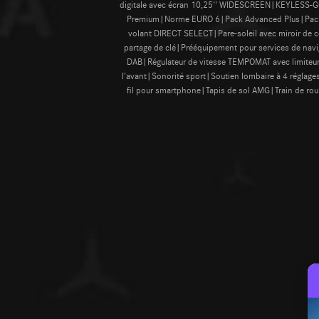
digitale avec écran 10,25'' WIDESCREEN|KEYLESS-GO
Premium|Norme EURO 6|Pack Advanced Plus|Pack Ad
volant DIRECT SELECT|Pare-soleil avec miroir de c
partage de clé|Prééquipement pour services de nav
DAB|Régulateur de vitesse TEMPOMAT avec limiteur d
l'avant|Sonorité sport|Soutien lombaire à 4 régla
fil pour smartphone|Tapis de sol AMG|Train de rou