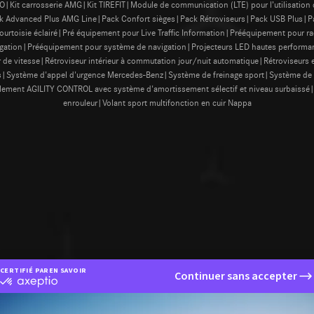
|Kit carrosserie AMG|Kit TIREFIT|Module de communication (LTE) pour l’utilisatio
vanced Plus AMG Line|Pack Confort sièges|Pack Rétroviseurs|Pack USB Plus|Pack
ourtoisie éclairé|Pré équipement pour Live Traffic Information|Prééquipement pour
igation|Prééquipement pour système de navigation|Projecteurs LED hautes perform
e vitesse|Rétroviseur intérieur à commutation jour/nuit automatique|Rétroviseurs e
ges|Système d'appel d'urgence Mercedes-Benz|Système de freinage sport|Système de 
lement AGILITY CONTROL avec système d'amortissement sélectif et niveau surbaissé|V
enrouleur|Volant sport multifonction en cuir Nappa
CERTIFIÉ PAR
EN SAVOIR PLUS SUR
Continuer sans accepter
certifié
par
Axeptio
-