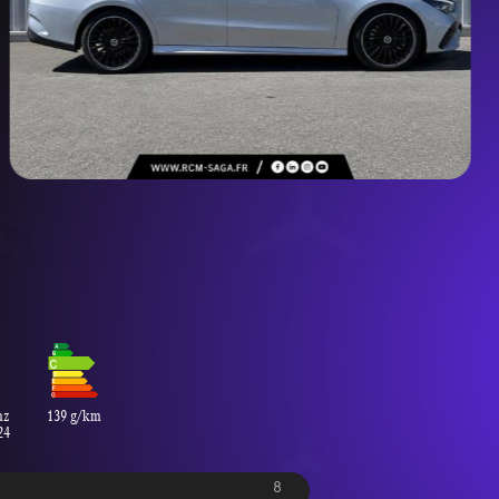
nz
139 g/km
24
8