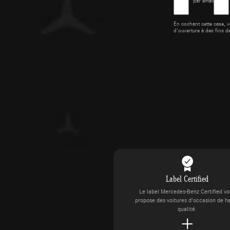
par email
En cochant cette case, v
d'ouverture à des fins d
Label Certified
Le label Mercedes-Benz Certified v
propose des voitures d’occasion de h
qualité.