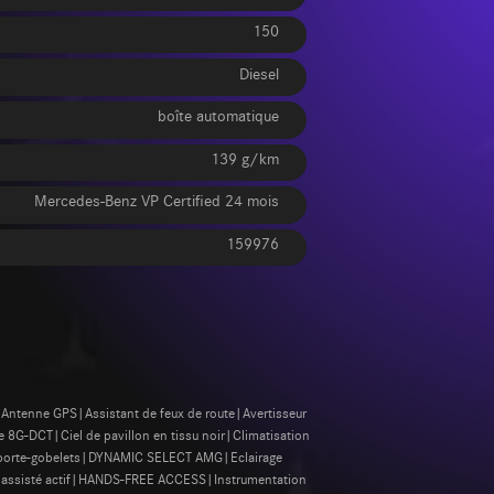
150
Diesel
boîte automatique
139 g/km
Mercedes-Benz VP Certified 24 mois
159976
e|Antenne GPS|Assistant de feux de route|Avertisseur
e 8G-DCT|Ciel de pavillon en tissu noir|Climatisation
e porte-gobelets|DYNAMIC SELECT AMG|Eclairage
nce assisté actif|HANDS-FREE ACCESS|Instrumentation