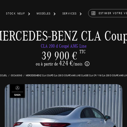
ESTIMER VOTRE V
STOCK NEUF
MODÈLES
SERVICES
ERCEDES-BENZ CLA Cou
CLA 200 d Coupé AMG Line
39 900 €
TTC
424 €
ou à partir de
/mois
CCUEIL
OCCASIONS
MERCEDES-BENZ CLA COUPÉ CLA 200 D COUPÉ AMG LINE CLASSE CLA CP/118 CLA 200 D COUPE AMG LI