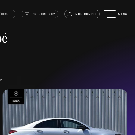
ÉHICULE
PRENDRE RDV
MON COMPTE
MENU
pé
NE