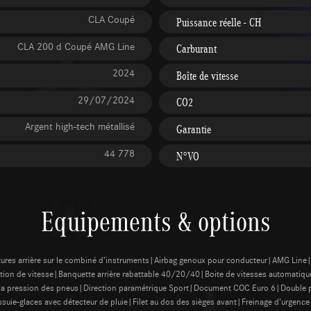
CLA Coupé
Puissance réelle - CH
CLA 200 d Coupé AMG Line
Carburant
2024
Boîte de vitesse
29/07/2024
CO2
Argent high-tech métallisé
Garantie
44 778
N°VO
Equipements & options
eintures arrière sur le combiné d’instruments|Airbag genoux pour conducteur|AMG Lin
tation de vitesse|Banquette arrière rabattable 40/20/40|Boite de vitesses automatiqu
la pression des pneus|Direction paramétrique Sport|Document COC Euro 6|Doubl
suie-glaces avec détecteur de pluie|Filet au dos des sièges avant|Freinage d’urge