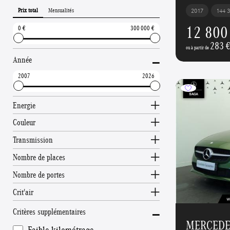
Prix total
Mensualités
2017
144 
12 800
0
300 000
283 
-
ou à partir de
Année
2007
2026
Energie
Couleur
Transmission
Nombre de places
Nombre de portes
Crit'air
-
Critères supplémentaires
MERCEDES
Faible kilométrage