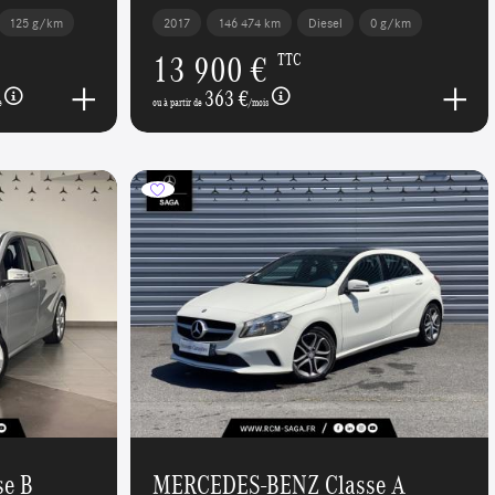
125 g/km
2017
146 474 km
Diesel
0 g/km
13 900 €
TTC
363 €
e
ou à partir de
/mois
e B
MERCEDES-BENZ Classe A