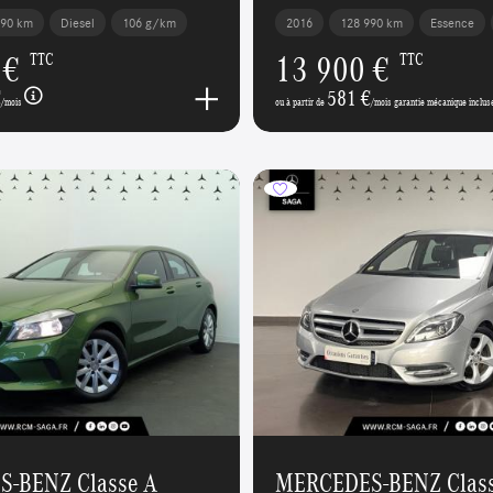
390 km
Diesel
106 g/km
2016
128 990 km
Essence
 €
13 900 €
TTC
TTC
€
581 €
/mois
ou à partir de
/mois garantie mécanique inclus
-BENZ Classe A
MERCEDES-BENZ Class