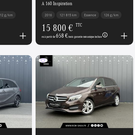
A 160 Inspiration
12 g/km
2016
121 815 km
Essence
126 g/km
15 800 €
TTC
658 €
ou à partir de
/mois garantie mécanique incluse