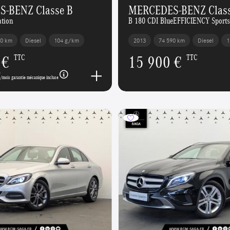
-BENZ Classe B
MERCEDES-BENZ Class
ation
B 180 CDI BlueEFFICIENCY Sports
00 km
Diesel
104 g/km
2013
74 590 km
Diesel
1
 €
15 900 €
TTC
TTC
€
/mois garantie mécanique incluse