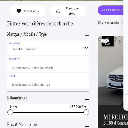
Créer une
MERCEDES-BENZ
Mes favoris
alerte
817 véhicules en 
Filtrez vos critères de recherche
-
Marque / Modèle / Type
MARQUE
MODÈLE
TYPE
-
Kilométrage
0
157 900
MERCEDES
-
B 180 d Sensa
Prix & Mensualités