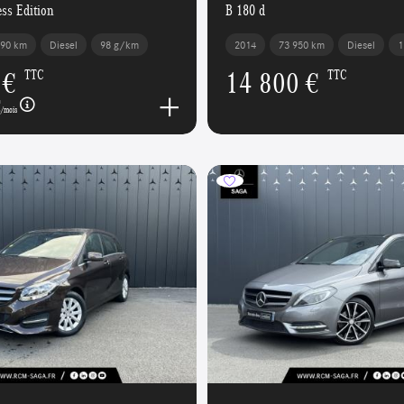
ss Edition
B 180 d
290 km
Diesel
98 g/km
2014
73 950 km
Diesel
1
 €
14 800 €
TTC
TTC
€
/mois