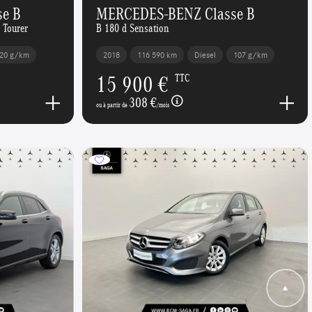
e B
MERCEDES-BENZ Classe B
 Tourer
B 180 d Sensation
20 g/km
2018
116 590 km
Diesel
107 g/km
15 900 €
TTC
308 €
ou à partir de
/mois