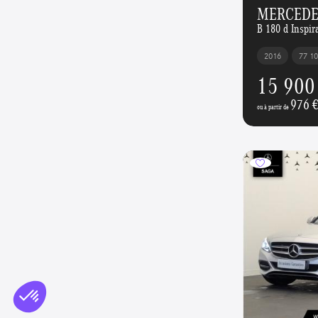
MERCEDES
B 180 d Inspir
2016
77 1
15 900
976 
ou à partir de