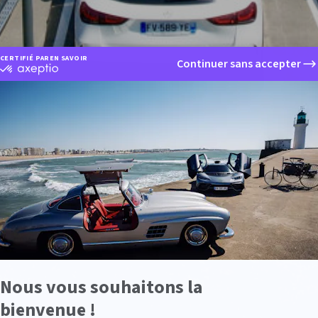
CERTIFIÉ PAR
EN SAVOIR PLUS SUR
Continuer sans accepter
certifié
par
Axeptio
-
En
savoir
plus
sur
Axeptio
Nous vous souhaitons la
bienvenue !