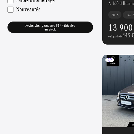
A 160 d Busine
Nouveautés
2016
142 
13 900
Rechercher parmi nos 817 véhicules
en stock
445 
ou à partir de