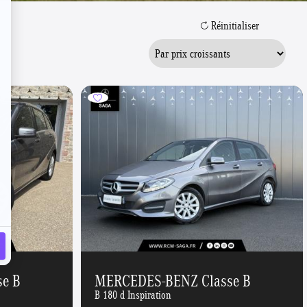
Réinitialiser
e B
MERCEDES-BENZ Classe B
B 180 d Inspiration