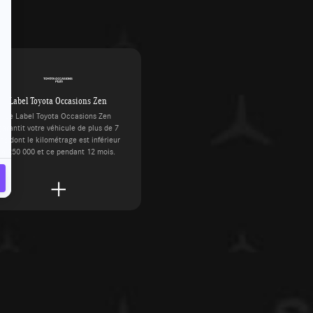
Label Toyota Occasions Zen
Le Label Toyota Occasions Zen
garantit votre véhicule de plus de 7
ns dont le kilométrage est inférieur
à 250 000 et ce pendant 12 mois.
AGA Mercedes-Benz