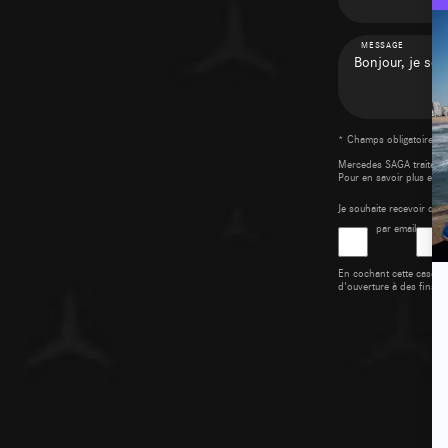
MESSAGE
* Champs obligatoires *
Mercedes SAGA traite v
Pour en savoir plus et p
Je souhaite recevoir d
par email
En cochant cette case, v
d'ouverture à des fins d