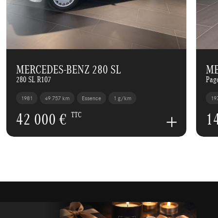
MERCEDES-BENZ 280 SL
ME
280 SL R107
Pag
1981
49 757 km
Essence
1 g/km
19
42 000 €
1
TTC