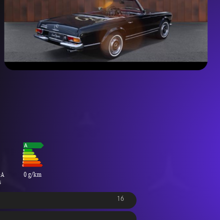
GA
0 g/km
s
16