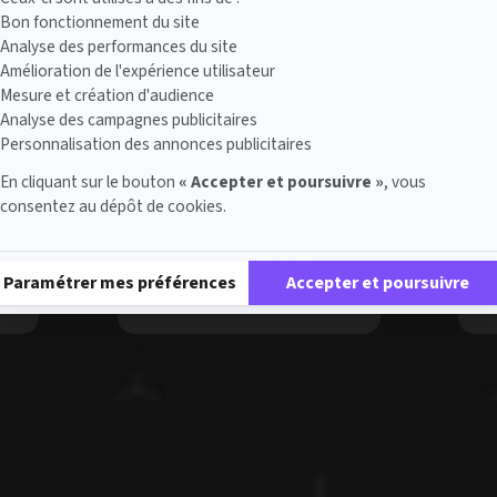
Label Certified et Garanties
Bon fonctionnement du site
Analyse des performances du site
Amélioration de l'expérience utilisateur
Mesure et création d'audience
Analyse des campagnes publicitaires
Personnalisation des annonces publicitaires
Label Toyota Occasions Hybride
En cliquant sur le bouton
« Accepter et poursuivre »
, vous
t
Le Label Toyota Occasions Hybrides
s
garantit votre véhicule de moins de
consentez au dépôt de cookies.
r
84 mois avec un kilométrage pouvant
a
e
aller jusqu’à 90 000 et ce pendant
Plateforme de Gestion du Consentement : Personnalisez vos Options
une durée de 12 à 36 mois.
Paramétrer mes préférences
Accepter et poursuivre
Prendre rendez-vous
 nos experts
Contactez votre concession S