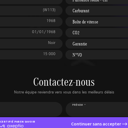
(W113)
Carburant
1968
Boîte de vitesse
01/01/1968
CO2
Noir
Garantie
15 000
N°VO
Contactez-nous
Notre équipe reviendra vers vous dans les meilleurs délais
PRÉNOM *
CERTIFIÉ PAR
EN SAVOIR PLUS SUR
Continuer sans accepter
TÉLÉPHONE **
certifié