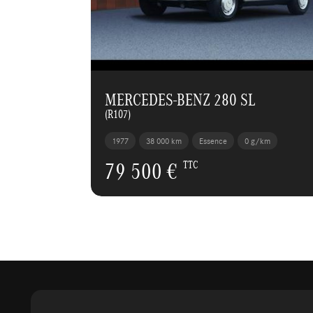
MERCEDES-BENZ 280 SL
(R107)
1977
38 000 km
Essence
0 g/km
79 500 €
TTC