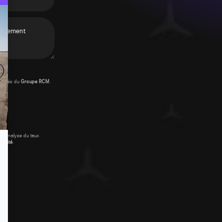
ciétés du
Groupe RCM
.
 l'analyse du taux
ialité
.