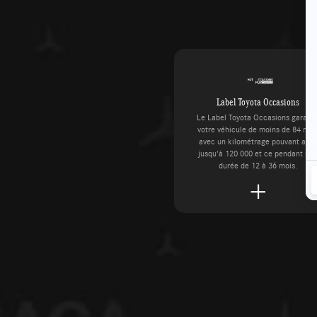
Label Toyota Occasions
Le Label Toyota Occasions garanti
votre véhicule de moins de 84 moi
avec un kilométrage pouvant alle
jusqu'à 120 000 et ce pendant un
durée de 12 à 36 mois.
Reprise de votre véhicule
Faites estimer votre véhicule en toute simplicité par