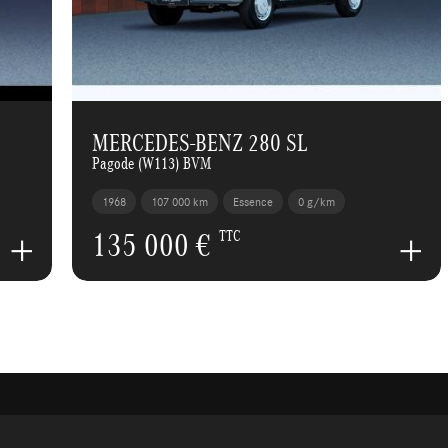
MERCEDES-BENZ 280 SL
Pagode (W113) BVM
1968
107 000 km
Essence
0 g/km
135 000 €
TTC