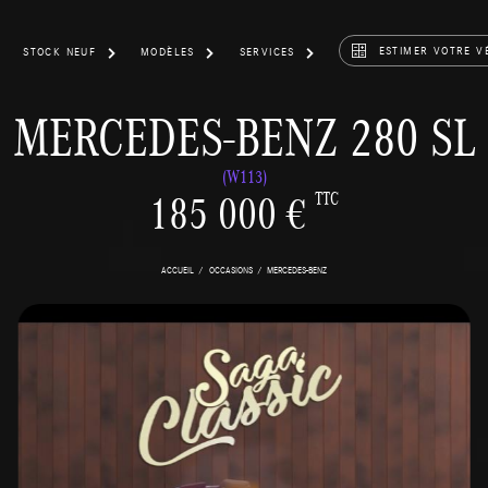
ESTIMER VOTRE V
STOCK NEUF
MODÈLES
SERVICES
MERCEDES-BENZ 280 SL
(W113)
185 000 €
TTC
ACCUEIL
OCCASIONS
MERCEDES-BENZ