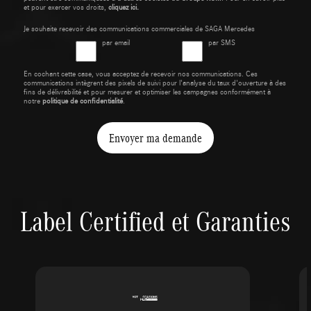
et pour exercer vos droits,
cliquez ici.
Je souhaite recevoir des communications commerciales de SAGA Mercedes
par email
par SMS
En cochant cette case, vous acceptez de recevoir nos communications. Ces
communications intègrent des pixels de suivi pour l'analyse du taux d'ouverture à des
fins de délivrabilité et pour mesurer et optimiser les campagnes conformément à
notre
politique de confidentialité
.
Envoyer ma demande
Label Certified et Garanties