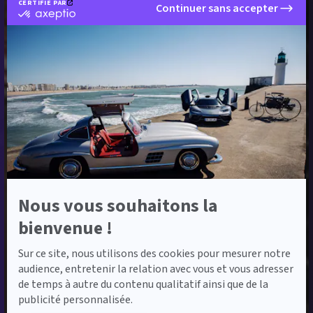
CERTIFIÉ PAR
Continuer sans accepter
certifié
par
Axeptio
-
En
savoir
plus
sur
Axeptio
Nous vous souhaitons la
bienvenue !
Sur ce site, nous utilisons des cookies pour mesurer notre
audience, entretenir la relation avec vous et vous adresser
de temps à autre du contenu qualitatif ainsi que de la
publicité personnalisée.