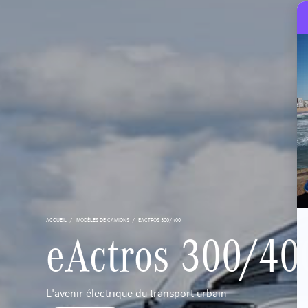
ACCUEIL
MODÈLES DE CAMIONS
EACTROS 300/400
eActros 300/40
L'avenir électrique du transport urbain