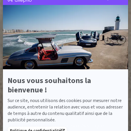
par
Axeptio
-
En
savoir
plus
sur
Axeptio
Nous vous souhaitons la
bienvenue !
Sur ce site, nous utilisons des cookies pour mesurer notre
ACCUEIL
MODÈLES DE CAMIONS
EECONIC
eEconic
audience, entretenir la relation avec vous et vous adresser
de temps à autre du contenu qualitatif ainsi que de la
publicité personnalisée.
L'Essentiel du transport urbain électrique.
Politique de confidentialité