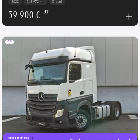
2022
243 972 km
Diesel
59 900 €
HT
CERTIFIÉ PAR