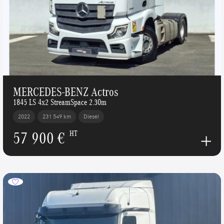
MERCEDES-BENZ Actros
1845 LS 4x2 StreamSpace 2.30m
2022
231 549 km
Diesel
57 900 €
HT