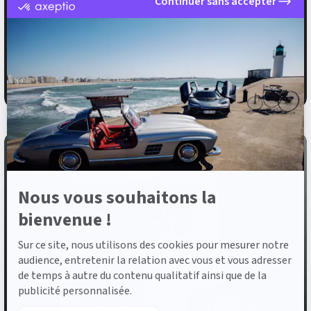
Continuer sans accepter
certifié
MERCEDES-BENZ Actros
par
Axeptio
1845 LS 4x2 BigSpace 2.50M
-
En
2022
259 798 km
Diesel
savoir
plus
59 900 €
HT
sur
Axeptio
Nous vous souhaitons la
bienvenue !
Sur ce site, nous utilisons des cookies pour mesurer notre
audience, entretenir la relation avec vous et vous adresser
de temps à autre du contenu qualitatif ainsi que de la
publicité personnalisée.