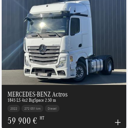
MERCEDES-BENZ Actros
1845 LS 4x2 BigSpace 2.50 m
2022
272 051 km
Diesel
59 900 €
HT