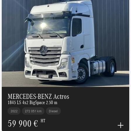
MERCEDES-BENZ Actros
1845 LS 4x2 BigSpace 2.50 m
2022
272 051 km
Diesel
59 900 €
HT