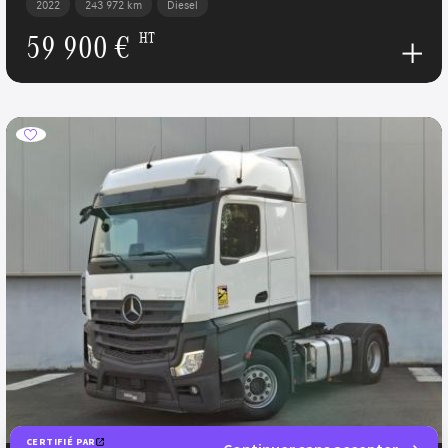
2022
243 972 km
Diesel
59 900 €
HT
CERTIFIÉ PAR