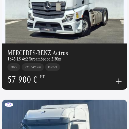
MERCEDES-BENZ Actros
1845 LS 4x2 StreamSpace 2.30m
2022
231 549 km
Diesel
57 900 €
HT