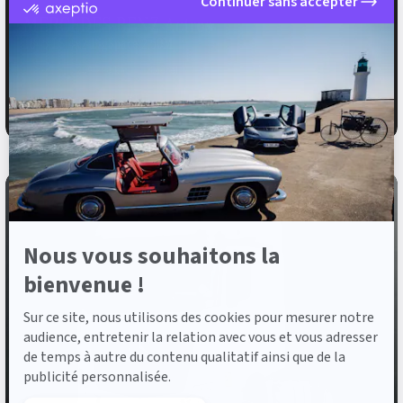
Continuer sans accepter
certifié
MERCEDES-BENZ Actros
par
Axeptio
1845 LS 4x2 BigSpace 2.50M
-
En
2022
259 798 km
Diesel
savoir
plus
59 900 €
HT
sur
Axeptio
Nous vous souhaitons la
bienvenue !
Sur ce site, nous utilisons des cookies pour mesurer notre
audience, entretenir la relation avec vous et vous adresser
de temps à autre du contenu qualitatif ainsi que de la
publicité personnalisée.