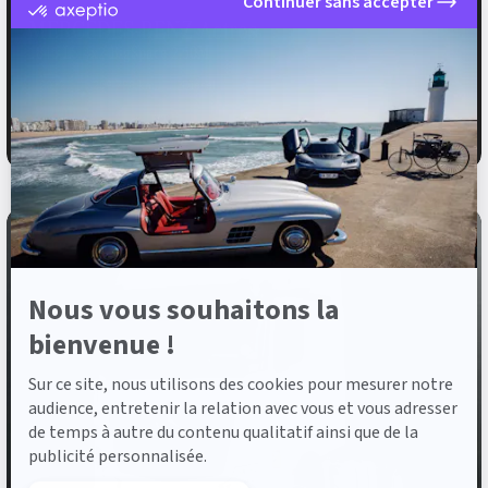
Continuer sans accepter
certifié
MERCEDES-BENZ Actros
par
Axeptio
1845 LS 4x2 BigSpace 2.50M
-
En
2022
259 798 km
Diesel
savoir
plus
59 900 €
HT
sur
Axeptio
Nous vous souhaitons la
bienvenue !
Sur ce site, nous utilisons des cookies pour mesurer notre
audience, entretenir la relation avec vous et vous adresser
de temps à autre du contenu qualitatif ainsi que de la
publicité personnalisée.