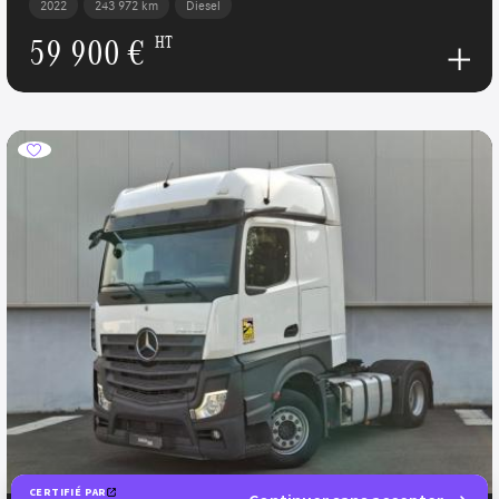
2022
243 972 km
Diesel
59 900 €
HT
CERTIFIÉ PAR