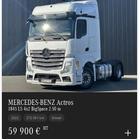
MERCEDES-BENZ Actros
1845 LS 4x2 BigSpace 2.50 m
2022
272 051 km
Diesel
59 900 €
HT