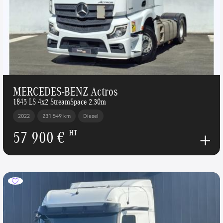
MERCEDES-BENZ Actros
1845 LS 4x2 StreamSpace 2.30m
2022
231 549 km
Diesel
57 900 €
HT