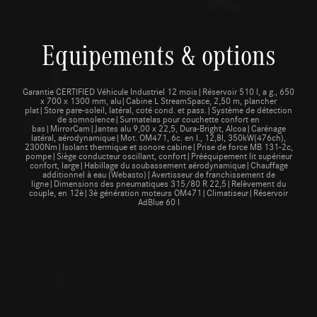
Equipements & options
Garantie CERTIFIED Véhicule Industriel 12 mois|Réservoir 510 l, a g., 650
x 700 x 1300 mm, alu|Cabine L StreamSpace, 2,50 m, plancher
plat|Store pare-soleil, latéral, coté cond. et pass.|Système de détection
de somnolence|Surmatelas pour couchette confort en
bas|MirrorCam|Jantes alu 9,00 x 22,5, Dura-Bright, Alcoa|Carénage
latéral, aérodynamique|Mot. OM471, 6c. en l., 12,8l, 350kW(476ch),
2300Nm|Isolant thermique et sonore cabine|Prise de force MB 131-2c,
pompe|Siège conducteur oscillant, confort|Prééquipement lit supérieur
confort, large|Habillage du soubassement aérodynamique|Chauffage
additionnel à eau (Webasto)|Avertisseur de franchissement de
ligne|Dimensions des pneumatiques 315/80 R 22,5|Relèvement du
couple, en 12è|3è génération moteurs OM471|Climatiseur|Réservoir
AdBlue 60 l