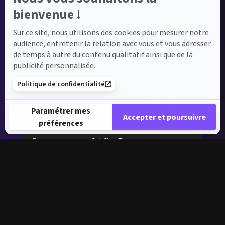
bienvenue !
16/01/2025
Sur ce site, nous utilisons des cookies pour mesurer notre
audience, entretenir la relation avec vous et vous adresser
de temps à autre du contenu qualitatif ainsi que de la
publicité personnalisée.
Politique de confidentialité
Paramétrer mes
Accepter et poursuivre
préférences
Plateforme de Gestion du Consentement : Personnalisez vos 
Inauguration SAGA Douai
Axeptio consent
Notre plateforme vous permet d'adapter et de gérer vos paramè
Le 16 janv. 2025
Nouveau site à Douai ! La semaine dernière, nous
avons célébré l’inauguration interne de notre toute
nouvelle...