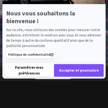
Nous vous souhaitons la
bienvenue !
Sur ce site, nous utilisons des cookies pour mesurer notre
audience, entretenir la relation avec vous et vous adresser
ACCUEIL
CONCESSIONS SAGA MERCEDES-BENZ
SAGA BRIVE-LA-GAILLARDE
SAGA Brive-la-
de temps à autre du contenu qualitatif ainsi que de la
publicité personnalisée.
Gaillarde
Politique de confidentialité
Rue Henri Lecat Parc d'activités Brive Ouest - 19100 Brive-
Paramétrer mes
la-Gaillarde
Accepter et poursuivre
préférences
Prendre rendez-vous
Tél.: 05 55 74 25 98
Plateforme de Gestion du Consentement : Personnalisez vos 
Axeptio consent
Notre plateforme vous permet d'adapter et de gérer vos paramè
Commerce
Magasin
Atelier
Carrosserie