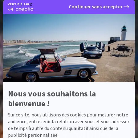
CERTIFIÉ PAR
Continuer sans accepter
certifié
par
Axeptio
-
En
savoir
plus
sur
Axeptio
Nous vous souhaitons la
bienvenue !
Sur ce site, nous utilisons des cookies pour mesurer notre
audience, entretenir la relation avec vous et vous adresser
ACCUEIL
CONCESSIONS SAGA MERCEDES-BENZ
SAGA LES SABLES D'OLONNE
SAGA Les Sables
de temps à autre du contenu qualitatif ainsi que de la
publicité personnalisée.