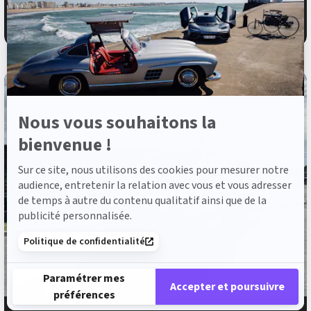
34 680 €
TTC
sur
Axeptio
495 €
ou à partir de
/mois
Nous vous souhaitons la
bienvenue !
Sur ce site, nous utilisons des cookies pour mesurer notre
audience, entretenir la relation avec vous et vous adresser
de temps à autre du contenu qualitatif ainsi que de la
publicité personnalisée.
Politique de confidentialité
Paramétrer mes
Accepter et poursuivre
préférences