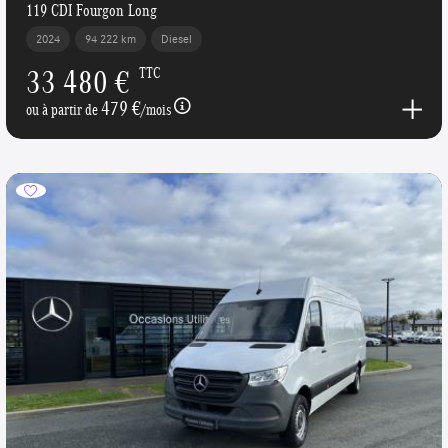
119 CDI Fourgon Long
2024
94 222 km
Diesel
33 480 €
TTC
479 €
ou à partir de
/mois