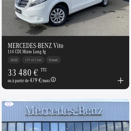
MERCEDES-BENZ Vito
114 CDI Mixto Long fg
2020
117 411 km
Diesel
33 480 €
TTC
479 €
ou à partir de
/mois