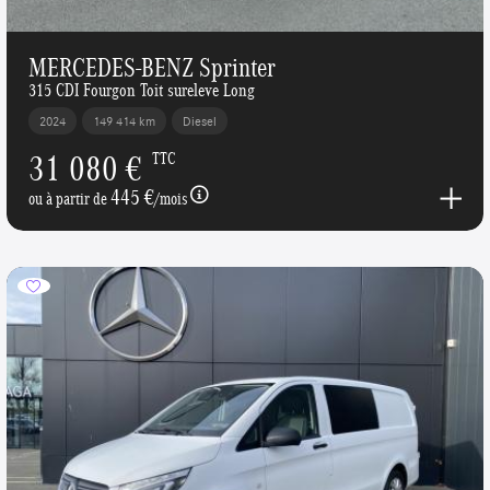
MERCEDES-BENZ Sprinter
315 CDI Fourgon Toit sureleve Long
2024
149 414 km
Diesel
31 080 €
TTC
445 €
ou à partir de
/mois