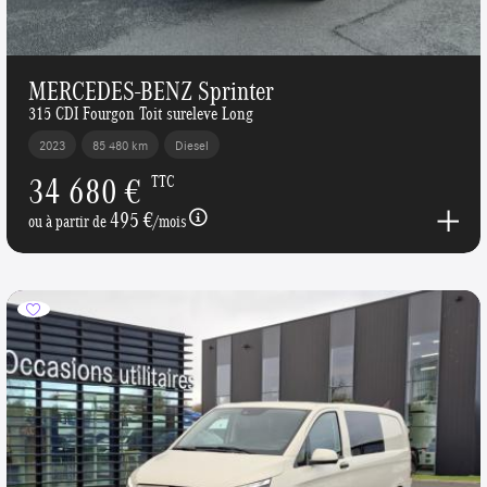
MERCEDES-BENZ Sprinter
315 CDI Fourgon Toit sureleve Long
2023
85 480 km
Diesel
34 680 €
TTC
495 €
ou à partir de
/mois