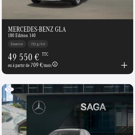
MERCEDES-BENZ GLA
180 Edition 140
Essence
152 g/km
49 550 €
TTC
709 €
ou à partir de
/mois