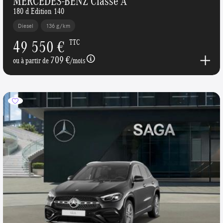
MERCEDES-BENZ Classe A
180 d Edition 140
Diesel
136 g/km
49 550 €
TTC
709 €
ou à partir de
/mois