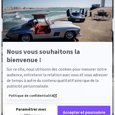
savoir
49 550 €
TTC
plus
sur
709 €
ou à partir de
/mois
Axeptio
Nous vous souhaitons la
bienvenue !
Sur ce site, nous utilisons des cookies pour mesurer notre
audience, entretenir la relation avec vous et vous adresser
de temps à autre du contenu qualitatif ainsi que de la
publicité personnalisée.
Politique de confidentialité
Paramétrer mes
Accepter et poursuivre