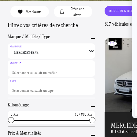
Créer une
MERCEDES-BENZ
Mes favoris
alerte
817 véhicules en 
Filtrez vos critères de recherche
-
Marque / Modèle / Type
MARQUE
MODÈLE
TYPE
-
Kilométrage
0
157 900
MERCEDES
-
B 180 d Sensa
Prix & Mensualités