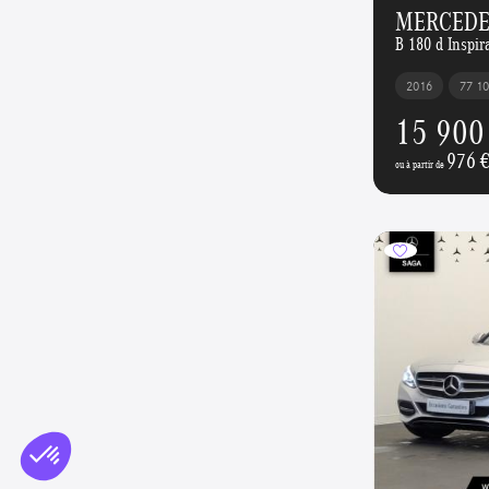
MERCEDES
B 180 d Inspir
2016
77 1
15 900
976 
ou à partir de