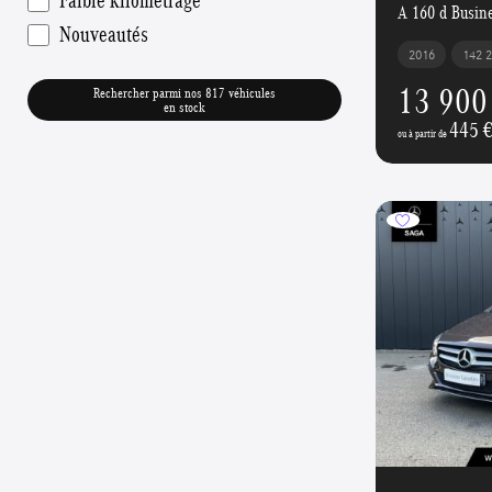
A 160 d Busine
Nouveautés
2016
142 
13 900
Rechercher parmi nos 817 véhicules
en stock
445 
ou à partir de