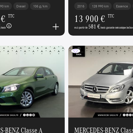
390 km
Diesel
106 g/km
2016
128 990 km
Essence
 €
13 900 €
TTC
TTC
€
581 €
/mois
ou à partir de
/mois garantie mécanique inclus
-BENZ Classe A
MERCEDES-BENZ Class