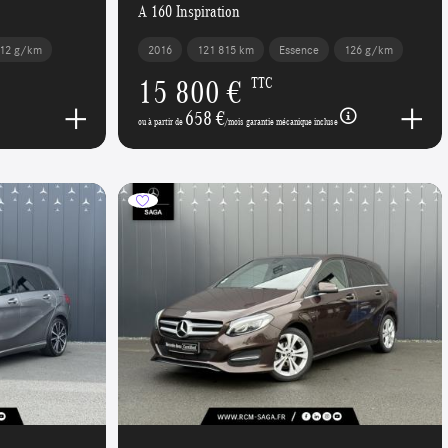
A 160 Inspiration
12 g/km
2016
121 815 km
Essence
126 g/km
15 800 €
TTC
658 €
ou à partir de
/mois garantie mécanique incluse