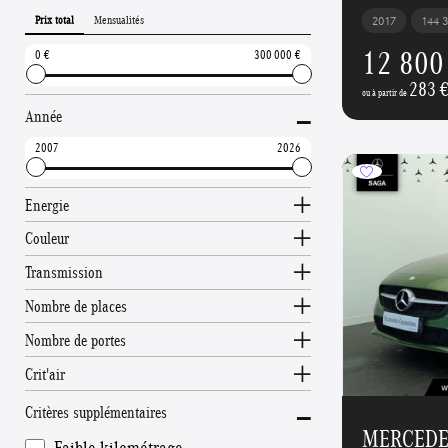
Prix total
Mensualités
2017
144 
12 800
0
300 000
283 
-
ou à partir de
Année
2007
2026
Energie
Couleur
Transmission
Nombre de places
Nombre de portes
Crit'air
-
Critères supplémentaires
MERCEDES
Faible kilométrage