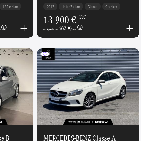
125 g/km
2017
146 474 km
Diesel
0 g/km
13 900 €
TTC
363 €
e
ou à partir de
/mois
e B
MERCEDES-BENZ Classe A