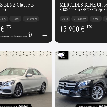
-BENZ Classe B
MERCEDES-BENZ Class
ation
B 180 CDI BlueEFFICIENCY Sports
00 km
Diesel
104 g/km
2013
74 590 km
Diesel
1
 €
15 900 €
TTC
TTC
€
/mois garantie mécanique incluse