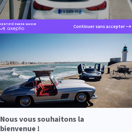
CERTIFIÉ PAR
EN SAVOIR PLUS SUR
Continuer sans accepter
certifié
par
Axeptio
-
En
savoir
plus
sur
Axeptio
Nous vous souhaitons la
bienvenue !