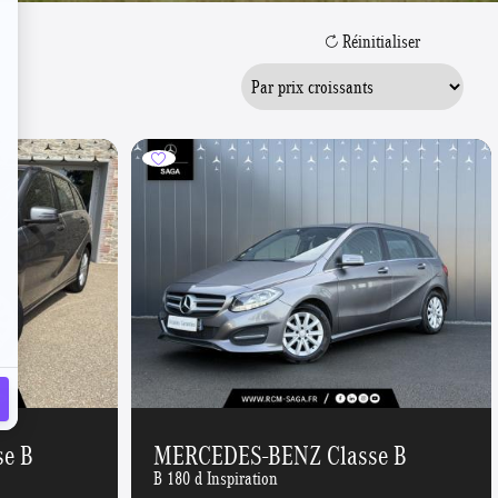
Réinitialiser
e B
MERCEDES-BENZ Classe B
B 180 d Inspiration