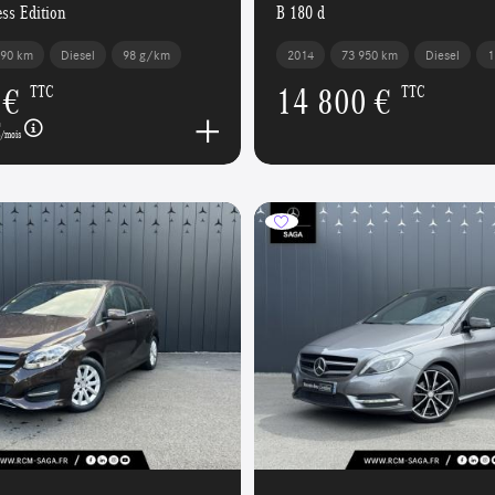
ss Edition
B 180 d
290 km
Diesel
98 g/km
2014
73 950 km
Diesel
1
 €
14 800 €
TTC
TTC
€
/mois