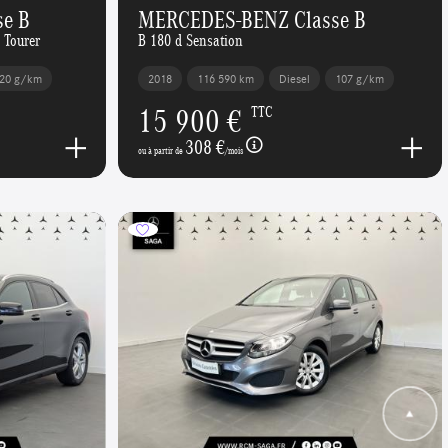
e B
MERCEDES-BENZ Classe B
 Tourer
B 180 d Sensation
20 g/km
2018
116 590 km
Diesel
107 g/km
15 900 €
TTC
308 €
ou à partir de
/mois