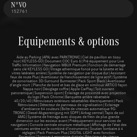
N°VO
152761
Equipements & options
Aide au Parking (APA) avec PARKTRONIC|Ciel de pavillon en tissu
noir|KEYLESS-GO|Document COC Euro 6|Pré équipement pour Live
Traffic Information|Navigation MBUX Premium|Fonction de démarrage
sans clé KEYLESS GO|Vitrage athermique foncé pour la lunette et les
vitres latérales arrière|Système de navigation par disque dur|Assistant
feux de route Plus|Avertisseur de franchissement de ligne actif|Système
de sonorisation 3D-Surround Burmester|Pack Sport Black|Avertisseur
d'angle mort |Planche de bord et bas de glace en similicuir ARTICO façon
Nappa noir|Désiglage coffre|Apple CarPlay|Toit ouvrant
panoramique|Suspension sport|Éclairage de proximité avec projection
du logo|Pack Chrome|Banquette arrière rabattable
40/20/40|Rétroviseurs extérieurs rabattables électriquement|Pack
Rétroviseurs|Détecteur de panneaux de signalisation|Eclairage
d’ambiance 64 couleurs|Boîte de vitesses automatique 9G-
TRONIC|Diesel-Abgasreinigung mit SDPF|Airbag central|Tapis de sol
AMG|Système de freinage avec disques de frein de plus grande
dimension sur les essieux avant|Prééquipement pour services de
navigation|Console centrale structure métallique|Affichage de l’état des
ceintures arrière sur le combiné d’instruments|Soutien lombaire à 4
réglages|Pack Premium Plus|DIGITAL LIGHT avec fonction
Projection|Scanner à empreinte digitale|Régulateur de vitesse