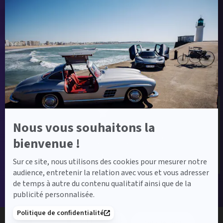
Envoyer ma demande
Axeptio
-
En
savoir
plus
sur
Label Certified et Garanties
Axeptio
Nous vous souhaitons la
Label Certified
Le label Mercedes-Benz Certified vous propose
bienvenue !
des voitures d’occasion de haute qualité.
Sur ce site, nous utilisons des cookies pour mesurer notre
audience, entretenir la relation avec vous et vous adresser
de temps à autre du contenu qualitatif ainsi que de la
publicité personnalisée.
Financement
Politique de confidentialité
02 41 75 23 50
Contactez-nous