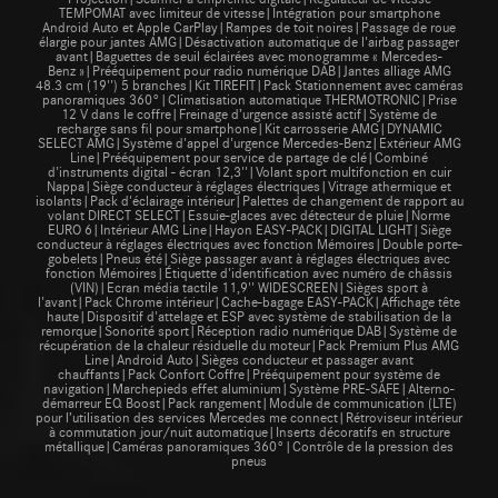
TEMPOMAT avec limiteur de vitesse|Intégration pour smartphone
Android Auto et Apple CarPlay|Rampes de toit noires|Passage de roue
élargie pour jantes AMG|Désactivation automatique de l'airbag passager
avant|Baguettes de seuil éclairées avec monogramme « Mercedes-
Benz »|Prééquipement pour radio numérique DAB|Jantes alliage AMG
48.3 cm (19'') 5 branches|Kit TIREFIT|Pack Stationnement avec caméras
panoramiques 360°|Climatisation automatique THERMOTRONIC|Prise
12 V dans le coffre|Freinage d’urgence assisté actif|Système de
recharge sans fil pour smartphone|Kit carrosserie AMG|DYNAMIC
SELECT AMG|Système d'appel d'urgence Mercedes-Benz|Extérieur AMG
Line|Prééquipement pour service de partage de clé|Combiné
d'instruments digital - écran 12,3''|Volant sport multifonction en cuir
Nappa|Siège conducteur à réglages électriques|Vitrage athermique et
isolants|Pack d'éclairage intérieur|Palettes de changement de rapport au
volant DIRECT SELECT|Essuie-glaces avec détecteur de pluie|Norme
EURO 6|Intérieur AMG Line|Hayon EASY-PACK|DIGITAL LIGHT|Siège
conducteur à réglages électriques avec fonction Mémoires|Double porte-
gobelets|Pneus été|Siège passager avant à réglages électriques avec
fonction Mémoires|Étiquette d'identification avec numéro de châssis
(VIN)|Ecran média tactile 11,9'' WIDESCREEN|Sièges sport à
l'avant|Pack Chrome intérieur|Cache-bagage EASY-PACK|Affichage tête
haute|Dispositif d'attelage et ESP avec système de stabilisation de la
remorque|Sonorité sport|Réception radio numérique DAB|Système de
récupération de la chaleur résiduelle du moteur|Pack Premium Plus AMG
Line|Android Auto|Sièges conducteur et passager avant
chauffants|Pack Confort Coffre|Prééquipement pour système de
navigation|Marchepieds effet aluminium|Système PRE-SAFE|Alterno-
démarreur EQ Boost|Pack rangement|Module de communication (LTE)
pour l’utilisation des services Mercedes me connect|Rétroviseur intérieur
à commutation jour/nuit automatique|Inserts décoratifs en structure
métallique|Caméras panoramiques 360°|Contrôle de la pression des
pneus