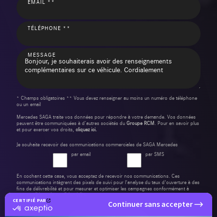
EMAIL **
TÉLÉPHONE **
MESSAGE
* Champs obligatoires ** Vous devez renseigner au moins un numéro de téléphone
ou un email
Mercedes SAGA traite vos données pour répondre à votre demande. Vos données
peuvent être communiquées à d’autres sociétés du
Groupe RCM
. Pour en savoir plus
et pour exercer vos droits,
cliquez ici.
Je souhaite recevoir des communications commerciales de SAGA Mercedes
par email
par SMS
En cochant cette case, vous acceptez de recevoir nos communications. Ces
communications intègrent des pixels de suivi pour l'analyse du taux d'ouverture à des
fins de délivrabilité et pour mesurer et optimiser les campagnes conformément à
notre
politique de confidentialité
.
CERTIFIÉ PAR
Continuer sans accepter
certifié
par