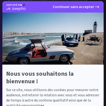
communications intègrent des pixels de suivi pour l'analyse du taux d'ouverture à des
CERTIFIÉ PAR
fins de délivrabilité et pour mesurer et optimiser les campagnes conformément à
Continuer sans accepter
certifié
notre
politique de confidentialité
.
par
Axeptio
-
Envoyer ma demande
En
savoir
plus
sur
Axeptio
Label Certified et Garanties
Nous vous souhaitons la
Label Certified
bienvenue !
Le label Mercedes-Benz Certified vous propose
des voitures d’occasion de haute qualité.
Sur ce site, nous utilisons des cookies pour mesurer notre
audience, entretenir la relation avec vous et vous adresser
de temps à autre du contenu qualitatif ainsi que de la
publicité personnalisée.