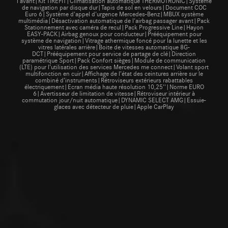
l'avant|Kit TIREFIT|Climatisation automatique THERMOTRONIC|Système
de navigation par disque dur|Tapis de sol en velours|Document COC
Euro 6|Système d'appel d'urgence Mercedes-Benz|MBUX système
multimédia|Désactivation automatique de l'airbag passager avant|Pack
Stationnement avec caméra de recul|Pack Progressive Line|Hayon
EASY-PACK|Airbag genoux pour conducteur|Prééquipement pour
système de navigation|Vitrage athermique foncé pour la lunette et les
vitres latérales arrière|Boite de vitesses automatique 8G-
DCT|Prééquipement pour service de partage de clé|Direction
paramétrique Sport|Pack Confort sièges|Module de communication
(LTE) pour l’utilisation des services Mercedes me connect|Volant sport
multifonction en cuir|Affichage de l’état des ceintures arrière sur le
combiné d’instruments|Rétroviseurs extérieurs rabattables
électriquement|Ecran média haute résolution 10,25''|Norme EURO
6|Avertisseur de limitation de vitesse|Rétroviseur intérieur à
commutation jour/nuit automatique|DYNAMIC SELECT AMG|Essuie-
glaces avec détecteur de pluie|Apple CarPlay