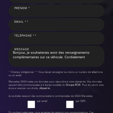
PRÉNOM *
EMAIL **
TÉLÉPHONE **
MESSAGE
* Champs obligatoires ** Vous devez renseigner au moins un numéro de téléphone
ou un email
Mercedes SAGA traite vos données pour répondre à votre demande. Vos données
peuvent être communiquées à d’autres sociétés du
Groupe RCM
. Pour en savoir plus
et pour exercer vos droits,
cliquez ici.
Je souhaite recevoir des communications commerciales de SAGA Mercedes
par email
par SMS
En cochant cette case, vous acceptez de recevoir nos communications. Ces