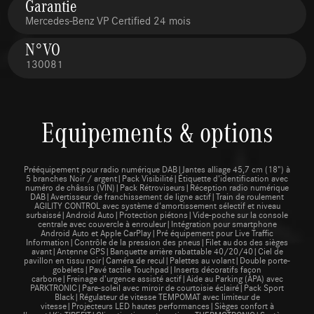
Garantie
Mercedes-Benz VP Certified 24 mois
N°VO
130081
Equipements & options
Prééquipement pour radio numérique DAB|Jantes alliage 45,7 cm (18") à
5 branches Noir / argent|Pack Visibilité|Étiquette d'identification avec
numéro de châssis (VIN)|Pack Rétroviseurs|Réception radio numérique
DAB|Avertisseur de franchissement de ligne actif|Train de roulement
AGILITY CONTROL avec système d'amortissement sélectif et niveau
surbaissé|Android Auto|Protection piétons|Vide-poche sur la console
centrale avec couvercle à enrouleur|Intégration pour smartphone
Android Auto et Apple CarPlay|Pré équipement pour Live Traffic
Information|Contrôle de la pression des pneus|Filet au dos des sièges
avant|Antenne GPS|Banquette arrière rabattable 40/20/40|Ciel de
pavillon en tissu noir|Caméra de recul|Palettes au volant|Double porte-
gobelets|Pavé tactile Touchpad|Inserts décoratifs façon
carbone|Freinage d’urgence assisté actif|Aide au Parking (APA) avec
PARKTRONIC|Pare-soleil avec miroir de courtoisie éclairé|Pack Sport
Black|Régulateur de vitesse TEMPOMAT avec limiteur de
vitesse|Projecteurs LED hautes performances|Sièges confort à