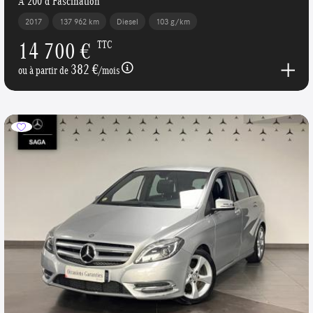
A 200 d Fascination
2017
137 962 km
Diesel
103 g/km
14 700 €
TTC
382 €
ou à partir de
/mois