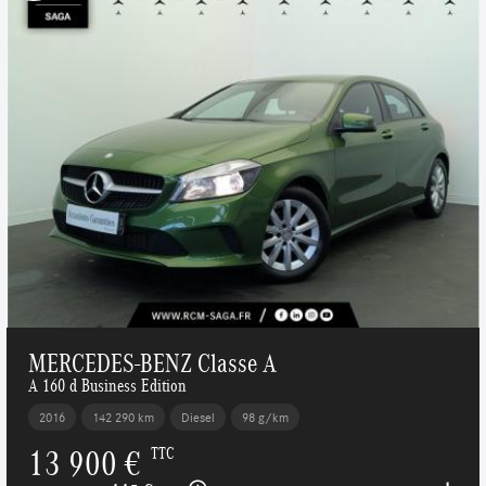
MERCEDES-BENZ Classe A
A 160 d Business Edition
2016
142 290 km
Diesel
98 g/km
13 900 €
TTC