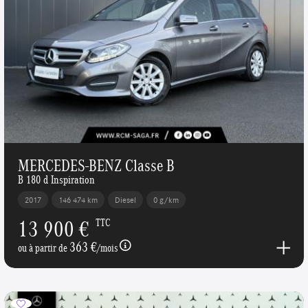
MERCEDES-BENZ Classe B
B 180 d Inspiration
2017
146 474 km
Diesel
0 g/km
13 900 €
TTC
363 €
ou à partir de
/mois