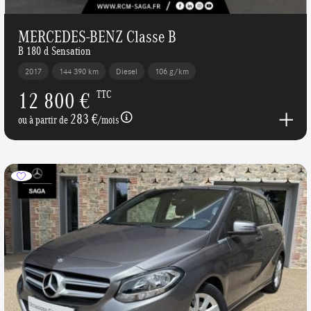
MERCEDES-BENZ Classe B
B 180 d Sensation
2017
144 390 km
Diesel
106 g/km
12 800 €
TTC
283 €
ou à partir de
/mois