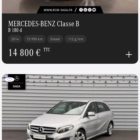
MERCEDES-BENZ Classe B
B 180 d
2014
73 950 km
Diesel
112 g/km
14 800 €
TTC