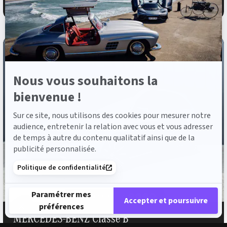
976 €
ou à partir de
/mois garantie mécanique incluse
Axeptio
Nous vous souhaitons la
bienvenue !
Sur ce site, nous utilisons des cookies pour mesurer notre
audience, entretenir la relation avec vous et vous adresser
de temps à autre du contenu qualitatif ainsi que de la
publicité personnalisée.
Politique de confidentialité
Paramétrer mes
Accepter et poursuivre
préférences
MERCEDES-BENZ Classe B
Plateforme de Gestion du Consentement : Personnalisez vos 
Axeptio consent