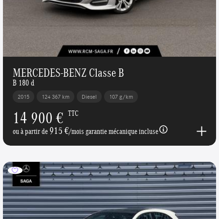
MERCEDES-BENZ Classe B
B 180 d
2015
124 367 km
Diesel
107 g/km
14 900 €
TTC
915 €
ou à partir de
/mois garantie mécanique incluse