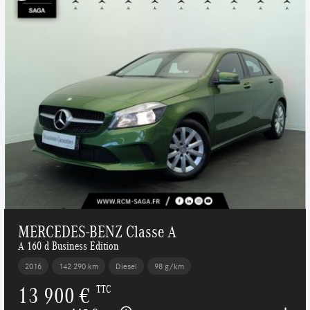
MERCEDES-BENZ Classe A
A 160 d Business Edition
2016
142 290 km
Diesel
98 g/km
13 900 €
TTC