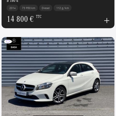
B 180 d
2014
73 950 km
Diesel
112 g/km
14 800 €
TTC