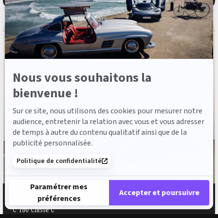
Axeptio
Nous vous souhaitons la
bienvenue !
Sur ce site, nous utilisons des cookies pour mesurer notre
audience, entretenir la relation avec vous et vous adresser
de temps à autre du contenu qualitatif ainsi que de la
publicité personnalisée.
Politique de confidentialité
Paramétrer mes
Accepter et poursuivre
MERCEDES-BENZ Classe C Berline
préférences
C 180 Classe C
Plateforme de Gestion du Consentement : Personnalisez vos 
Axeptio consent