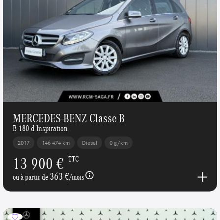
MERCEDES-BENZ Classe B
B 180 d Inspiration
2017
146 474 km
Diesel
0 g/km
13 900 €
TTC
363 €
ou à partir de
/mois