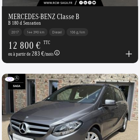
MERCEDES-BENZ Classe B
B 180 d Sensation
2017
144 390 km
Diesel
106 g/km
12 800 €
TTC
283 €
ou à partir de
/mois