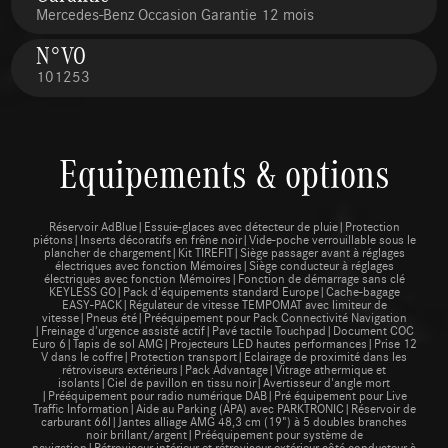
Mercedes-Benz Occasion Garantie 12 mois
N°VO
101253
Equipements & options
Réservoir AdBlue|Essuie-glaces avec détecteur de pluie|Protection
piétons|Inserts décoratifs en frêne noir|Vide-poche verrouillable sous le
plancher de chargement|Kit TIREFIT|Siège passager avant à réglages
électriques avec fonction Mémoires|Siège conducteur à réglages
électriques avec fonction Mémoires|Fonction de démarrage sans clé
KEYLESS GO|Pack d'équipements standard Europe|Cache-bagage
EASY-PACK|Régulateur de vitesse TEMPOMAT avec limiteur de
vitesse|Pneus été|Prééquipement pour Pack Connectivité Navigation
|Freinage d’urgence assisté actif|Pavé tactile Touchpad|Document COC
Euro 6|Tapis de sol AMG|Projecteurs LED hautes performances|Prise 12
V dans le coffre|Protection transport|Eclairage de proximité dans les
rétroviseurs extérieurs|Pack Advantage|Vitrage athermique et
isolants|Ciel de pavillon en tissu noir|Avertisseur d'angle mort
|Prééquipement pour radio numérique DAB|Pré équipement pour Live
Traffic Information|Aide au Parking (APA) avec PARKTRONIC|Réservoir de
carburant 66l|Jantes alliage AMG 48,3 cm (19") à 5 doubles branches
noir brillant/argent|Prééquipement pour système de
navigation|Rétroviseur intérieur et rétroviseur extérieur côté conducteur à