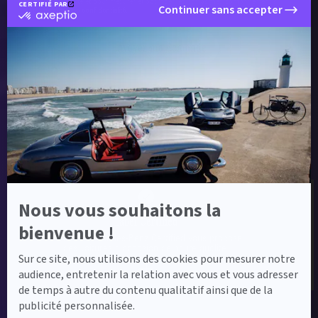
fins de délivrabilité et pour mesurer et optimiser les campagnes conformément à
CERTIFIÉ PAR
Continuer sans accepter
notre
politique de confidentialité
.
certifié
par
Axeptio
Envoyer ma demande
-
En
savoir
plus
sur
Axeptio
Label Certified et Garanties
Nous vous souhaitons la
Label Certified
bienvenue !
Le label Mercedes-Benz Certified vous propose
des voitures d’occasion de haute qualité.
Sur ce site, nous utilisons des cookies pour mesurer notre
audience, entretenir la relation avec vous et vous adresser
de temps à autre du contenu qualitatif ainsi que de la
publicité personnalisée.