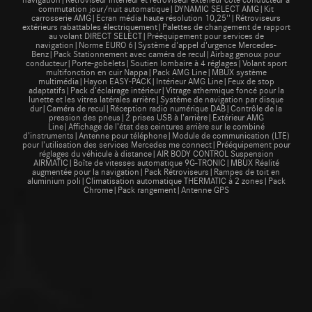
commutation jour/nuit automatique|DYNAMIC SELECT AMG|Kit
carrosserie AMG|Ecran média haute résolution 10,25''|Rétroviseurs
extérieurs rabattables électriquement|Palettes de changement de rapport
au volant DIRECT SELECT|Prééquipement pour services de
navigation|Norme EURO 6|Système d'appel d'urgence Mercedes-
Benz|Pack Stationnement avec caméra de recul|Airbag genoux pour
conducteur|Porte-gobelets|Soutien lombaire à 4 réglages|Volant sport
multifonction en cuir Nappa|Pack AMG Line|MBUX système
multimédia|Hayon EASY-PACK|Intérieur AMG Line|Feux de stop
adaptatifs|Pack d'éclairage intérieur|Vitrage athermique foncé pour la
lunette et les vitres latérales arrière|Système de navigation par disque
dur|Caméra de recul|Réception radio numérique DAB|Contrôle de la
pression des pneus|2 prises USB à l’arrière|Extérieur AMG
Line|Affichage de l’état des ceintures arrière sur le combiné
d’instruments|Antenne pour téléphone|Module de communication (LTE)
pour l’utilisation des services Mercedes me connect|Prééquipement pour
réglages du véhicule à distance|AIR BODY CONTROL Suspension
AIRMATIC|Boîte de vitesses automatique 9G-TRONIC|MBUX Réalité
augmentée pour la navigation|Pack Rétroviseurs|Rampes de toit en
aluminium poli|Climatisation automatique THERMATIC à 2 zones|Pack
Chrome|Pack rangement|Antenne GPS