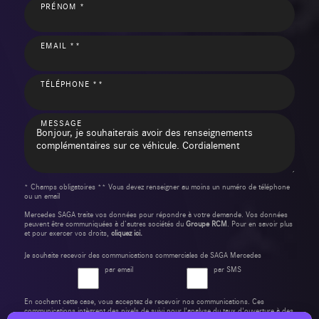
PRÉNOM *
EMAIL **
TÉLÉPHONE **
MESSAGE
* Champs obligatoires ** Vous devez renseigner au moins un numéro de téléphone
ou un email
Mercedes SAGA traite vos données pour répondre à votre demande. Vos données
peuvent être communiquées à d’autres sociétés du
Groupe RCM
. Pour en savoir plus
et pour exercer vos droits,
cliquez ici.
Je souhaite recevoir des communications commerciales de SAGA Mercedes
par email
par SMS
En cochant cette case, vous acceptez de recevoir nos communications. Ces
communications intègrent des pixels de suivi pour l'analyse du taux d'ouverture à des