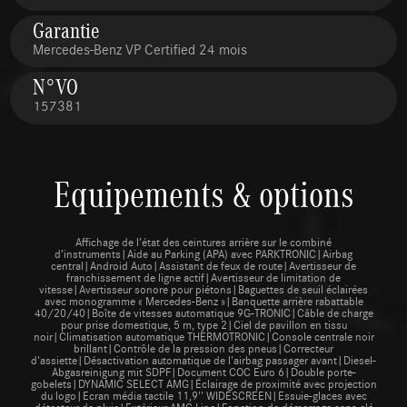
Garantie
Mercedes-Benz VP Certified 24 mois
N°VO
157381
Equipements & options
Affichage de l’état des ceintures arrière sur le combiné
d’instruments|Aide au Parking (APA) avec PARKTRONIC|Airbag
central|Android Auto|Assistant de feux de route|Avertisseur de
franchissement de ligne actif|Avertisseur de limitation de
vitesse|Avertisseur sonore pour piétons|Baguettes de seuil éclairées
avec monogramme « Mercedes-Benz »|Banquette arrière rabattable
40/20/40|Boîte de vitesses automatique 9G-TRONIC|Câble de charge
pour prise domestique, 5 m, type 2|Ciel de pavillon en tissu
noir|Climatisation automatique THERMOTRONIC|Console centrale noir
brillant|Contrôle de la pression des pneus|Correcteur
d'assiette|Désactivation automatique de l'airbag passager avant|Diesel-
Abgasreinigung mit SDPF|Document COC Euro 6|Double porte-
gobelets|DYNAMIC SELECT AMG|Éclairage de proximité avec projection
du logo|Ecran média tactile 11,9'' WIDESCREEN|Essuie-glaces avec
détecteur de pluie|Extérieur AMG Line|Fonction de démarrage sans clé