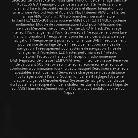
KEYLESS GO|Freinage d’urgence assisté actif|Grille de calandre
diamant|Inserts décoratifs en structure métallique|Intégration pour
smartphone Android Auto et Apple CarPlay|Intérieur AMG Line|Jantes
alliage AMG 45,7 cm (18") à 5 branches, noir mat/naturel
brillant|KEYLESS-GO|Kit carrosserie AMG|Kit TIREFIT|MBUX système
multimédia|Module de communication (LTE) pour l’utilisation des
services Mercedes me connect|Norme EURO 6|Pack d'éclairage
intérieur|Pack rangement|Pack Rétroviseurs|Pré équipement pour Live
Traffic Information|Prééquipement pour les services à distance et de
navigation|Prééquipement pour radio numérique DAB|Prééquipement
pour service de partage de clé|Prééquipement pour services de
navigation|Prééquipement pour système de navigation|Prise de
chargement|Projecteurs LED hautes performances|Protection
piétons|Protection Transport|Réception radio numérique
DAB|Régulateur de vitesse TEMPOMAT avec limiteur de vitesse|Réservoir
de carburant 50L|Rétroviseur intérieur et rétroviseur extérieur côté
conducteur à commutation jour/nuit automatique|Rétroviseurs extérieurs
rabattables électriquement|Services de charge et services à distance
Plus|Sièges sport à l'avant|Soutien lombaire à 4 réglages|Système
d'appel d'urgence Mercedes-Benz|Système de navigation par disque
dur|Système de récupération de la chaleur résiduelle du moteur|Tapis de
sol AMG|Train de roulement confort|Volant sport multifonction en cuir
Nappa