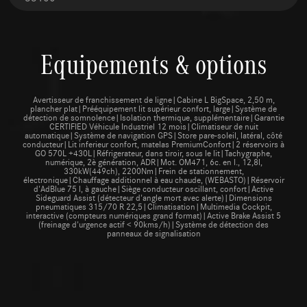
Equipements & options
Avertisseur de franchissement de ligne|Cabine L BigSpace, 2,50 m,
plancher plat|Prééquipement lit supérieur confort, large|Système de
détection de somnolence|Isolation thermique, supplémentaire|Garantie
CERTIFIED Véhicule Industriel 12 mois|Climatiseur de nuit
automatique|Système de navigation GPS|Store pare-soleil, latéral, côté
conducteur|Lit inferieur confort, matelas PremiumConfort|2 réservoirs à
GO 570L +430L|Réfrigerateur, dans tiroir, sous le lit|Tachygraphe,
numérique, 2è génération, ADR|Mot. OM471, 6c. en l., 12,8l,
330kW(449ch), 2200Nm|Frein de stationnement,
électronique|Chauffage additionnel à eau chaude, (WEBASTO)|Réservoir
d'AdBlue 75 l, à gauche|Siège conducteur oscillant, confort|Active
Sideguard Assist (détecteur d'angle mort avec alerte)|Dimensions
pneumatiques 315/70 R 22,5|Climatisation|Multimedia Cockpit,
interactive (compteurs numériques grand format)|Active Brake Assist 5
(freinage d'urgence actif < 90kms/h)|Système de détection des
panneaux de signalisation