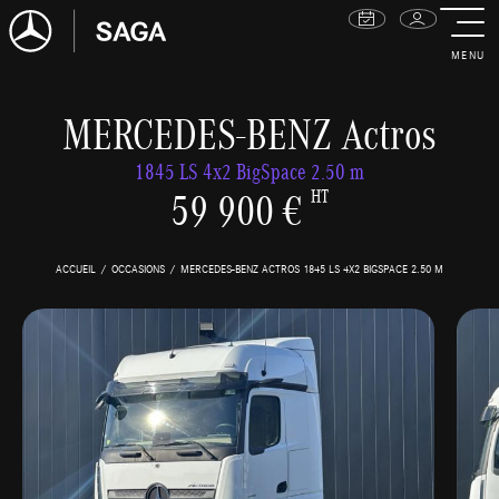
MENU
MERCEDES-BENZ Actros
1845 LS 4x2 BigSpace 2.50 m
59 900 €
HT
ACCUEIL
OCCASIONS
MERCEDES-BENZ ACTROS 1845 LS 4X2 BIGSPACE 2.50 M