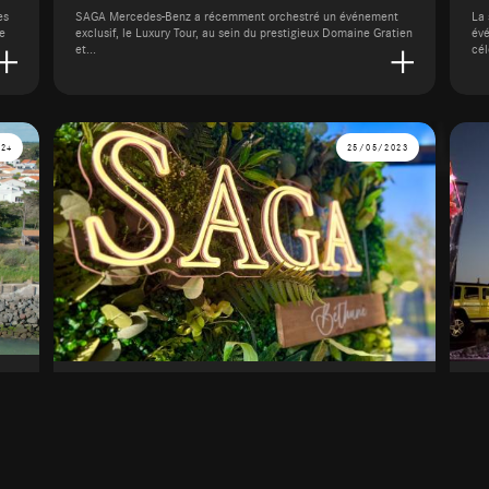
es
SAGA Mercedes-Benz a récemment orchestré un événement
La 
ce
exclusif, le Luxury Tour, au sein du prestigieux Domaine Gratien
évé
et...
cél
024
25/05/2023
y
Inauguration SAGA Béthune
T
Le 25 mai 2023
Le