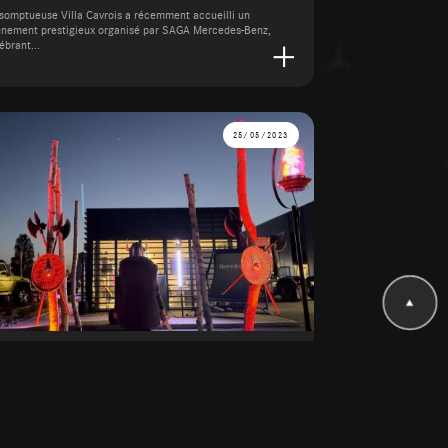
somptueuse Villa Cavrois a récemment accueilli un
nement prestigieux organisé par SAGA Mercedes-Benz,
ébrant...
25/05/2023
ruckers Challenge 2023 Cholet
 25 mai 2023