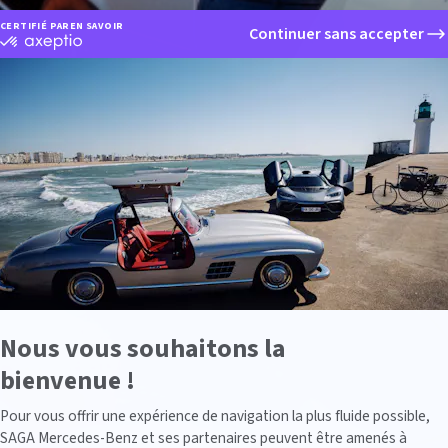
CERTIFIÉ PAR
EN SAVOIR PLUS SUR
Continuer sans accepter
certifié
par
Axeptio
-
En
savoir
plus
sur
Axeptio
Nous vous souhaitons la
bienvenue !
Axeptio consent
Pour vous offrir une expérience de navigation la plus fluide possible,
SAGA Mercedes-Benz et ses partenaires peuvent être amenés à