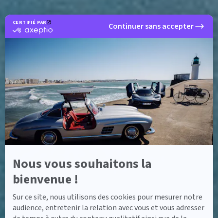
CERTIFIÉ PAR
Continuer sans accepter
certifié
par
Axeptio
-
En
savoir
plus
sur
Axeptio
Nous vous souhaitons la
bienvenue !
Sur ce site, nous utilisons des cookies pour mesurer notre
audience, entretenir la relation avec vous et vous adresser