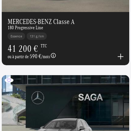
MERCEDES-BENZ Classe A
180 Progressive Line
Essence
131 g/km
41 200 €
TTC
590 €
ou à partir de
/mois