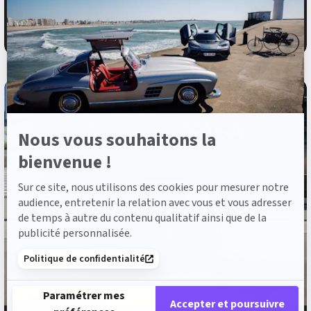
savoir
45 650 €
TTC
plus
sur
654 €
ou à partir de
/mois
Axeptio
Nous vous souhaitons la
bienvenue !
Sur ce site, nous utilisons des cookies pour mesurer notre
audience, entretenir la relation avec vous et vous adresser
de temps à autre du contenu qualitatif ainsi que de la
publicité personnalisée.
Politique de confidentialité
Paramétrer mes
Accepter et poursuivre