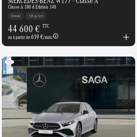
MERCEDES-BENZ W177 - Classe A
Classe A 180 d Edition 140
Diesel
135 g/km
44 600 €
TTC
639 €
ou à partir de
/mois