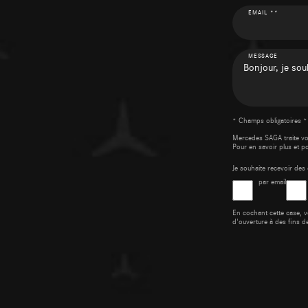
EMAIL **
MESSAGE
* Champs obligatoires *
Mercedes SAGA traite v
Pour en savoir plus et p
Je souhaite recevoir d
par email
En cochant cette case, v
d'ouverture à des fins d