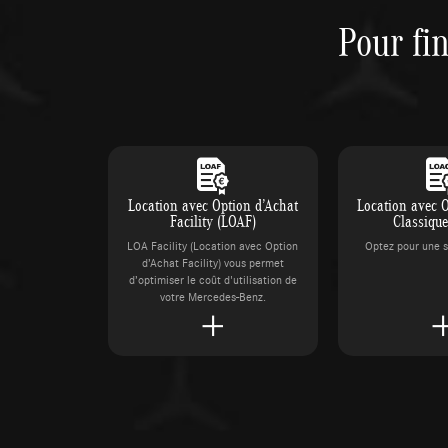
Pour fi
Location avec Option d’Achat
Location avec 
Facility (LOAF)
Classiqu
LOA Facility (Location avec Option
Optez pour une s
d’Achat Facility) vous permet
d’optimiser le coût d'utilisation de
votre Mercedes-Benz.