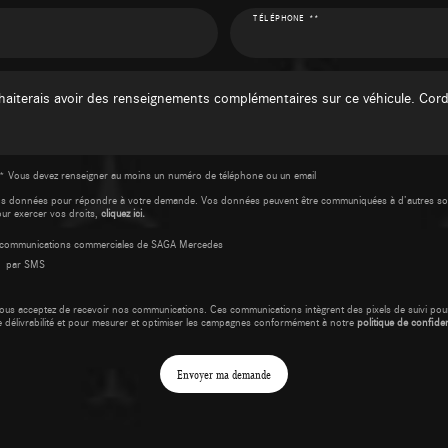
TÉLÉPHONE **
* Vous devez renseigner au moins un numéro de téléphone ou un email
os données pour répondre à votre demande. Vos données peuvent être communiquées à d’autres so
our exercer vos droits,
cliquez ici.
es communications commerciales de SAGA Mercedes
par SMS
ous acceptez de recevoir nos communications. Ces communications intègrent des pixels de suivi pour
e délivrabilité et pour mesurer et optimiser les campagnes conformément à notre
politique de confident
Envoyer ma demande