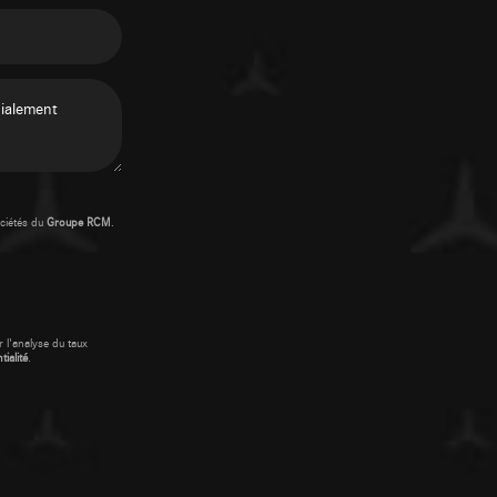
ciétés du
Groupe RCM
.
 l'analyse du taux
ialité
.