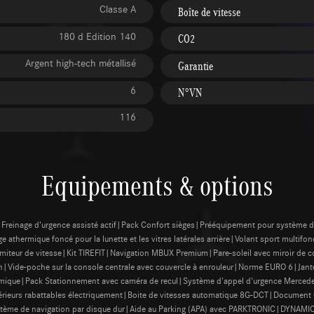
Classe A
Boîte de vitesse
180 d Edition 140
CO2
Argent high-tech métallisé
Garantie
6
N°VN
116
Equipements & options
Freinage d’urgence assisté actif|Pack Confort sièges|Prééquipement pour système d
e athermique foncé pour la lunette et les vitres latérales arrière|Volant sport multif
iteur de vitesse|Kit TIREFIT|Navigation MBUX Premium|Pare-soleil avec miroir de cou
n|Vide-poche sur la console centrale avec couvercle à enrouleur|Norme EURO 6|Jantes
ramique|Pack Stationnement avec caméra de recul|Système d'appel d'urgence Mercedes
rieurs rabattables électriquement|Boite de vitesses automatique 8G-DCT|Document
ystème de navigation par disque dur|Aide au Parking (APA) avec PARKTRONIC|DYNAMI