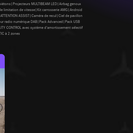
n piétons|Projecteurs MULTIBEAM LED|Airbag genoux
de limitation de vitesse|Kit carrosserie AMG|Android
s|ATTENTION ASSIST|Caméra de recul|Ciel de pavillon
t pour radio numérique DAB|Pack Advanced|Pack USB
ILITY CONTROL avec système d'amortissement sélectif
IC à 2 zones