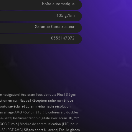
boîte automatique
135 g/km
Garantie Constructeur
0553147072
e navigation|Assistant feux de route Plus|Sièges
onction en cuir Nappa|Réception radio numérique
rtoisie éclairé|Ecran média haute résolution
 alliage AMG 45,7 cm (18'') bicolores à 5 doubles
-Benz|Instrumentation digitale avec écran 10,25''
 COC Euro 6|Module de communication (LTE) pour
C SELECT AMG|Sièges sport à l'avant|Essuie-glaces