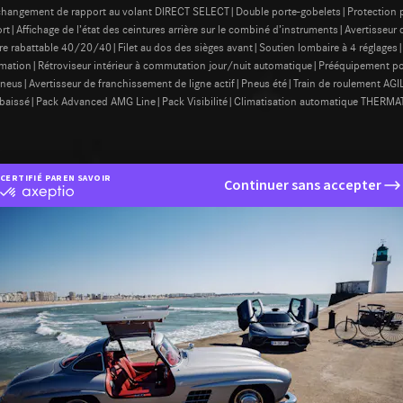
e changement de rapport au volant DIRECT SELECT|Double porte-gobelets|Protectio
Affichage de l’état des ceintures arrière sur le combiné d’instruments|Avertisseur 
e rabattable 40/20/40|Filet au dos des sièges avant|Soutien lombaire à 4 réglage
nformation|Rétroviseur intérieur à commutation jour/nuit automatique|Prééquipemen
pneus|Avertisseur de franchissement de ligne actif|Pneus été|Train de roulement AG
urbaissé|Pack Advanced AMG Line|Pack Visibilité|Climatisation automatique THERMAT
CERTIFIÉ PAR
EN SAVOIR PLUS SUR
Continuer sans accepter
certifié
par
Axeptio
-
En
savoir
plus
sur
Axeptio