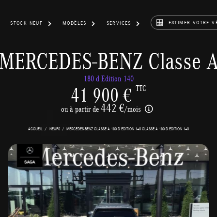
ESTIMER VOTRE V
STOCK NEUF
MODÈLES
SERVICES
MERCEDES-BENZ Classe 
180 d Edition 140
41 900 €
TTC
442 €
ou à partir de
/mois
ACCUEIL
NEUFS
MERCEDES-BENZ CLASSE A 180 D EDITION 140 CLASSE A 180 D EDITION 140