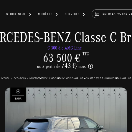
ESTIMER VOTRE V
STOCK NEUF
MODÈLES
SERVICES
RCEDES-BENZ Classe C Br
C 300 d e AMG Line +
63 500 €
TTC
743 €
ou à partir de
/mois
ACCUEIL
OCCASIONS
MERCEDES-BENZ CLASSE C BREAK C 300 D E AMG LINE + CLASSE C 300 D E HYBRID EQ BREAK AMG LINE