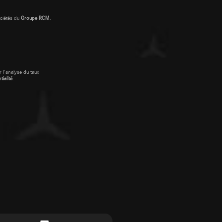
ciétés du
Groupe RCM
.
 l'analyse du taux
ialité
.