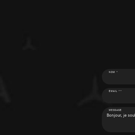
NOM *
EMAIL **
MESSAGE