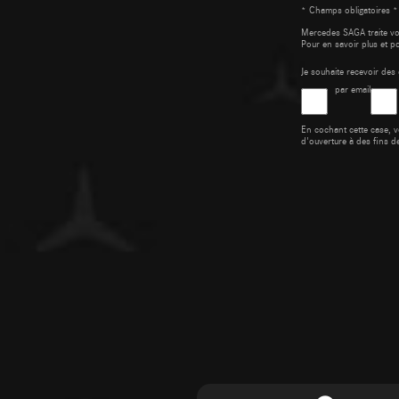
* Champs obligatoires *
Mercedes SAGA traite v
Pour en savoir plus et p
Je souhaite recevoir d
par email
En cochant cette case, v
d'ouverture à des fins d