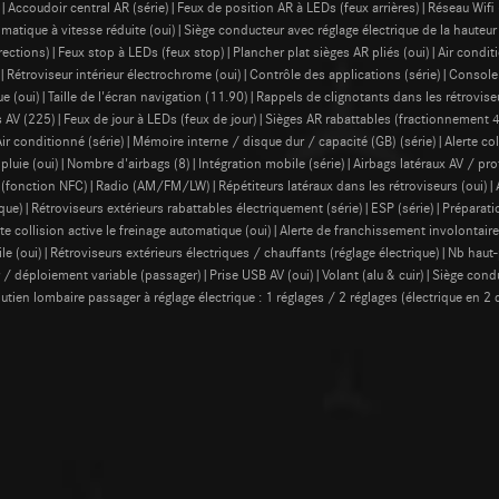
)|Accoudoir central AR (série)|Feux de position AR à LEDs (feux arrières)|Réseau Wifi (
tomatique à vitesse réduite (oui)|Siège conducteur avec réglage électrique de la hauteu
 directions)|Feux stop à LEDs (feux stop)|Plancher plat sièges AR pliés (oui)|Air cond
ie)|Rétroviseur intérieur électrochrome (oui)|Contrôle des applications (série)|Consol
 (oui)|Taille de l'écran navigation (11.90)|Rappels de clignotants dans les rétrovise
 AV (225)|Feux de jour à LEDs (feux de jour)|Sièges AR rabattables (fractionnement 
Air conditionné (série)|Mémoire interne / disque dur / capacité (GB) (série)|Alerte col
pluie (oui)|Nombre d'airbags (8)|Intégration mobile (série)|Airbags latéraux AV / prot
fonction NFC)|Radio (AM/FM/LW)|Répétiteurs latéraux dans les rétroviseurs (oui)|A
rique)|Rétroviseurs extérieurs rabattables électriquement (série)|ESP (série)|Préparati
te collision active le freinage automatique (oui)|Alerte de franchissement involontai
le (oui)|Rétroviseurs extérieurs électriques / chauffants (réglage électrique)|Nb haut
 / déploiement variable (passager)|Prise USB AV (oui)|Volant (alu & cuir)|Siège condu
utien lombaire passager à réglage électrique : 1 réglages / 2 réglages (électrique en 2 