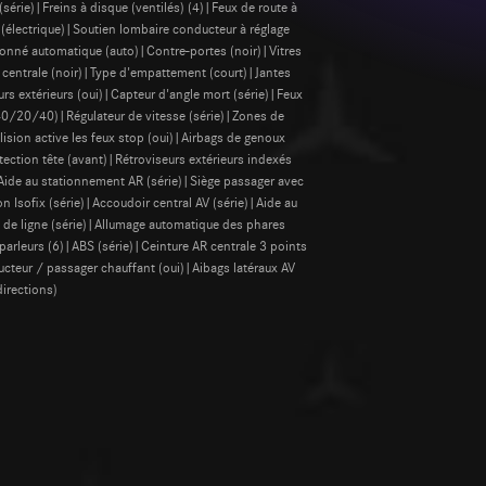
série)|Freins à disque (ventilés) (4)|Feux de route à
r (électrique)|Soutien lombaire conducteur à réglage
itionné automatique (auto)|Contre-portes (noir)|Vitres
e centrale (noir)|Type d'empattement (court)|Jantes
urs extérieurs (oui)|Capteur d'angle mort (série)|Feux
40/20/40)|Régulateur de vitesse (série)|Zones de
lision active les feux stop (oui)|Airbags de genoux
ection tête (avant)|Rétroviseurs extérieurs indexés
ide au stationnement AR (série)|Siège passager avec
on Isofix (série)|Accoudoir central AV (série)|Aide au
re de ligne (série)|Allumage automatique des phares
-parleurs (6)|ABS (série)|Ceinture AR centrale 3 points
cteur / passager chauffant (oui)|Aibags latéraux AV
directions)