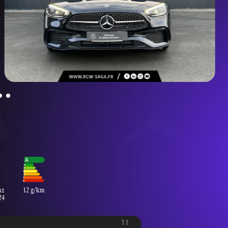
nz
12 g/km
24
11