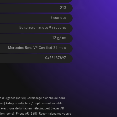
313
Electrique
Boite automatique 9 rapports
12 g/km
Mercedes-Benz VP Certified 24 mois
0453137897
age d'urgence (série)|Garnissage planche de bord
érie)|Airbag conducteur / déploiement variable
 électrique de la hauteur (électrique)|Sièges AR
gation (série)|Pneus AR (245)|Reconnaissance vocale