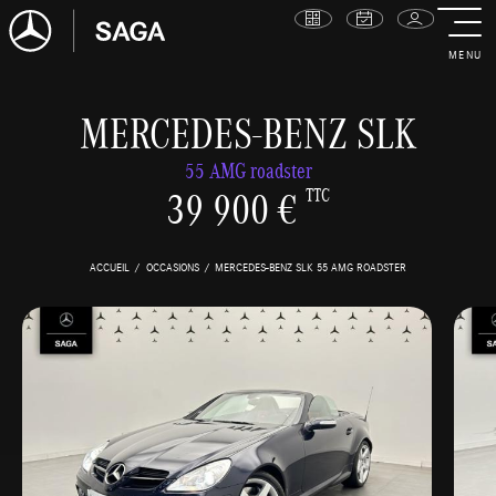
MENU
MERCEDES-BENZ SLK
55 AMG roadster
39 900 €
TTC
ACCUEIL
OCCASIONS
MERCEDES-BENZ SLK 55 AMG ROADSTER