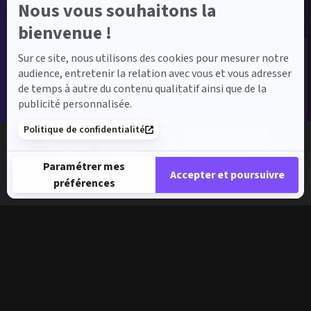
Nous vous souhaitons la
bienvenue !
Sur ce site, nous utilisons des cookies pour mesurer notre
audience, entretenir la relation avec vous et vous adresser
Label Certified
de temps à autre du contenu qualitatif ainsi que de la
Le label Mercedes-Benz Certified vous propose
publicité personnalisée.
des voitures d’occasion de haute qualité.
Politique de confidentialité
03 20 72 39 39
Contactez-nous
Paramétrer mes
Accepter et poursuivre
préférences
Plateforme de Gestion du Consentement : Personnalisez vos 
Axeptio consent
Notre plateforme vous permet d'adapter et de gérer vos paramè