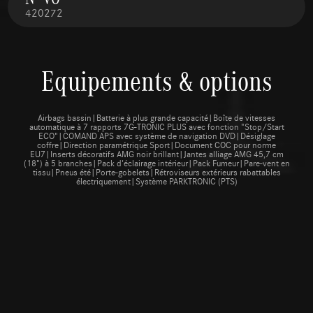
420272
Equipements & options
Airbags bassin|Batterie à plus grande capacité|Boîte de vitesses
automatique à 7 rapports 7G-TRONIC PLUS avec fonction "Stop/Start
ECO"|COMAND APS avec système de navigation DVD|Désiglage
coffre|Direction paramétrique Sport|Document COC pour norme
EU7|Inserts décoratifs AMG noir brillant|Jantes alliage AMG 45,7 cm
(18") à 5 branches|Pack d'éclairage intérieur|Pack Fumeur|Pare-vent en
tissu|Pneus été|Porte-gobelets|Rétroviseurs extérieurs rabattables
électriquement|Système PARKTRONIC (PTS)