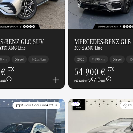
S-BENZ GLC SUV
MERCEDES-BENZ GLB
ATIC AMG Line
200 d AMG Line
80 km
Diesel
142 g/km
2025
7 490 km
Diesel
15
 €
54 900 €
TTC
TTC
€
597 €
/mois
ou à partir de
/mois
VÉHICULE COLLABORATEUR
FAI