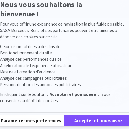
Nous vous souhaitons la
bienvenue !
Axeptio consent
Pour vous offrir une expérience de navigation la plus fluide possible,
SAGA Mercedes-Benz et ses partenaires peuvent être amenés à
déposer des cookies sur ce site.
stock correspondent à votre recherche
Ceux-ci sont utilisés à des fins de :
Bon fonctionnement du site
Analyse des performances du site
VÉHICULE COLLABORATEUR
VÉHICUL
Amélioration de l'expérience utilisateur
Mesure et création d'audience
Analyse des campagnes publicitaires
Personnalisation des annonces publicitaires
En cliquant sur le bouton
« Accepter et poursuivre »
, vous
consentez au dépôt de cookies.
Plateforme de Gestion du Consentement : Personnalisez vos Options
Paramétrer mes préférences
Accepter et poursuivre