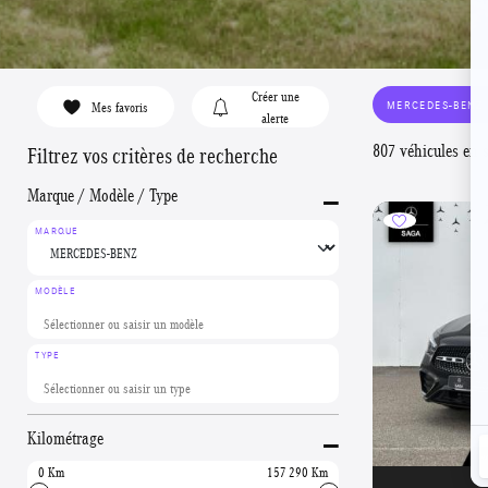
Créer une
MERCEDES-BENZ
Mes favoris
alerte
807 véhicules en 
Filtrez vos critères de recherche
-
Marque / Modèle / Type
MARQUE
MODÈLE
TYPE
-
Kilométrage
0
157 290