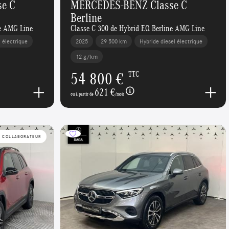
e C
MERCEDES-BENZ Classe C
Berline
ne AMG Line
Classe C 300 de Hybrid EQ Berline AMG Line
l électrique
2025
29 500 km
Hybride diesel électrique
12 g/km
54 800 €
TTC
621 €
ou à partir de
/mois
E COLLABORATEUR