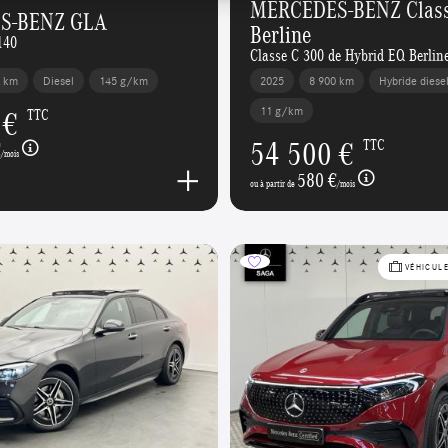
MERCEDES-BENZ Class
S-BENZ GLA
Berline
140
Classe C 300 de Hybrid EQ Berli
3 km
Diesel
145 g/km
2025
8 900 km
Hybride diese
 €
11 g/km
TTC
54 500 €
TTC
€
/mois
580 €
ou à partir de
/mois
VÉHICUL