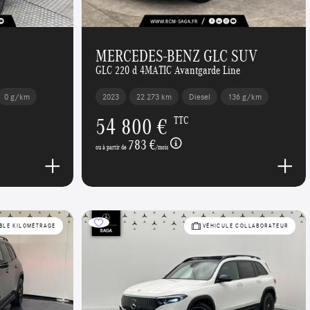
MERCEDES-BENZ GLC SUV
GLC 220 d 4MATIC Avantgarde Line
0 g/km
2023
22 273 km
Diesel
136 g/km
54 800 €
TTC
783 €
ou à partir de
/mois
BLE KILOMÉTRAGE
VÉHICULE COLLABORATEUR