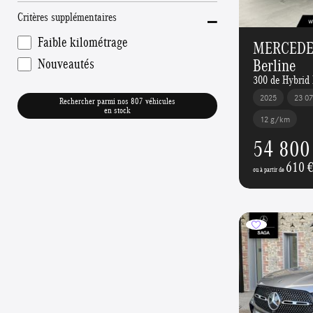
-
Critères supplémentaires
Faible kilométrage
MERCEDES
Berline
Nouveautés
300 de Hybri
2025
23 0
Rechercher parmi nos 807 véhicules
en stock
12 g/km
54 800
610 
ou à partir de