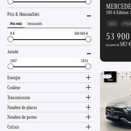
MERCEDE
-
200 d Edition 
Prix & Mensualités
Prix total
Mensualités
2026
9 52
53 900
0
300 000
582 
-
ou à partir de
Année
2007
2026
Energie
Couleur
Transmission
Nombre de places
Nombre de portes
Crit'air