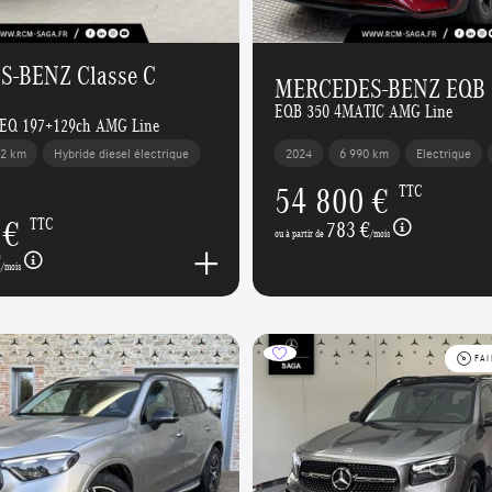
-BENZ Classe C
MERCEDES-BENZ EQB
EQB 350 4MATIC AMG Line
d EQ 197+129ch AMG Line
72 km
Hybride diesel électrique
2024
6 990 km
Electrique
54 800 €
TTC
 €
TTC
783 €
ou à partir de
/mois
€
/mois
FAI