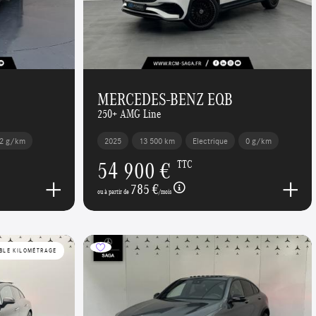
MERCEDES-BENZ EQB
250+ AMG Line
2 g/km
2025
13 500 km
Electrique
0 g/km
54 900 €
TTC
785 €
ou à partir de
/mois
BLE KILOMÉTRAGE