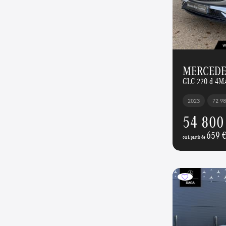
MERCEDE
GLC 220 d 4M
2023
72 9
54 800
659 
ou à partir de