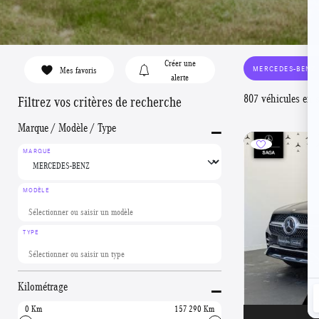
Créer une
MERCEDES-BENZ
Mes favoris
alerte
807 véhicules en 
Filtrez vos critères de recherche
-
Marque / Modèle / Type
MARQUE
MODÈLE
TYPE
-
Kilométrage
0
157 290