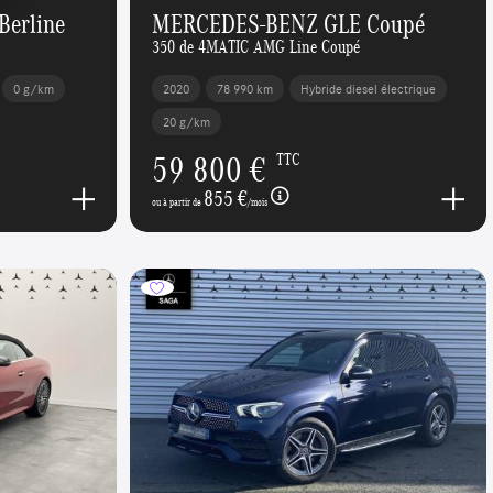
erline
MERCEDES-BENZ GLE Coupé
350 de 4MATIC AMG Line Coupé
0 g/km
2020
78 990 km
Hybride diesel électrique
20 g/km
59 800 €
TTC
855 €
ou à partir de
/mois