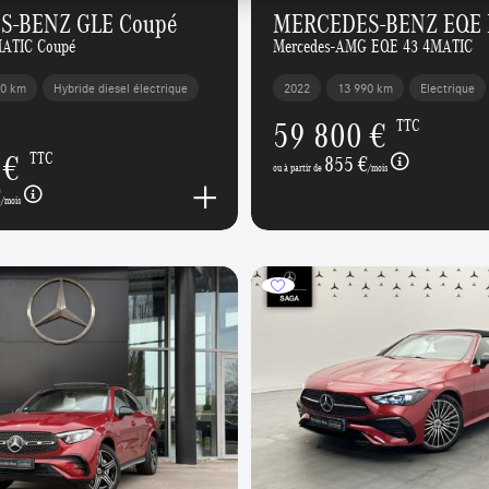
S-BENZ GLE Coupé
MERCEDES-BENZ EQE B
MATIC Coupé
Mercedes-AMG EQE 43 4MATIC
90 km
Hybride diesel électrique
2022
13 990 km
Electrique
59 800 €
TTC
 €
TTC
855 €
ou à partir de
/mois
€
/mois