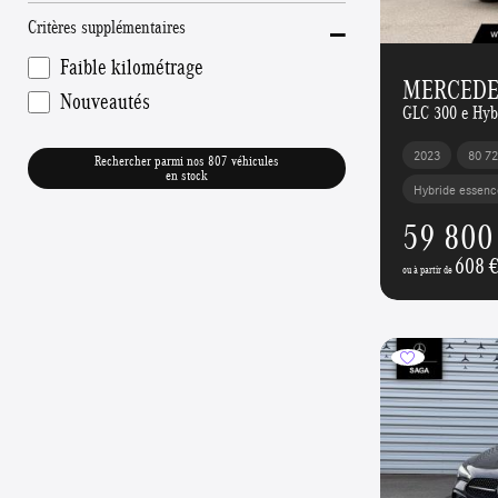
-
Critères supplémentaires
Faible kilométrage
MERCEDE
Nouveautés
GLC 300 e Hy
2023
80 7
Rechercher parmi nos 807 véhicules
en stock
Hybride essenc
59 800
608 
ou à partir de