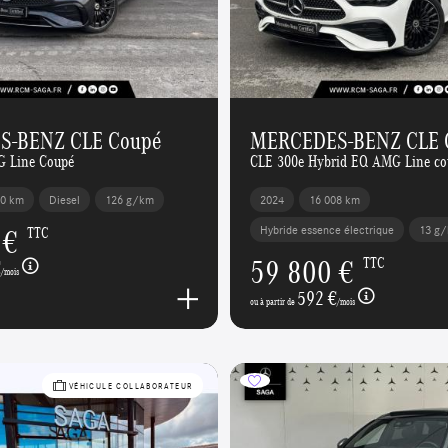
S-BENZ CLE Coupé
MERCEDES-BENZ CLE 
G Line Coupé
CLE 300e Hybrid EQ AMG Line co
00 km
Diesel
126 g/km
2024
16 008 km
 €
Hybride essence électrique
13 g
TTC
59 800 €
TTC
€
/mois
592 €
ou à partir de
/mois
VÉHICULE COLLABORATEUR