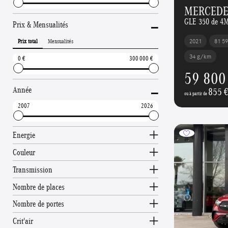
MERCEDE
-
GLE 350 de 4
Prix & Mensualités
Prix total
Mensualités
2021
81 5
34 g/km
0
300 000
59 800
-
Année
855 
ou à partir de
2007
2026
Energie
Couleur
Transmission
Nombre de places
Nombre de portes
Crit'air