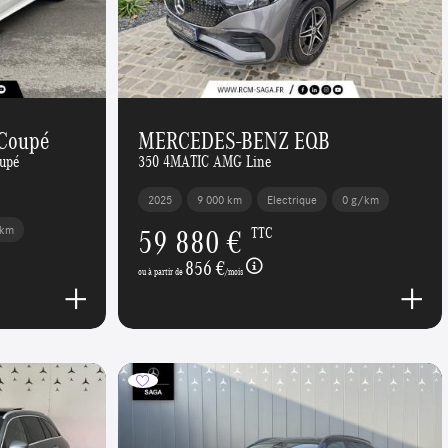
Coupé
MERCEDES-BENZ EQB
upé
350 4MATIC AMG Line
2025
9 000 km
Electrique
0 g/km
59 880 €
/km
TTC
856 €
ou à partir de
/mois