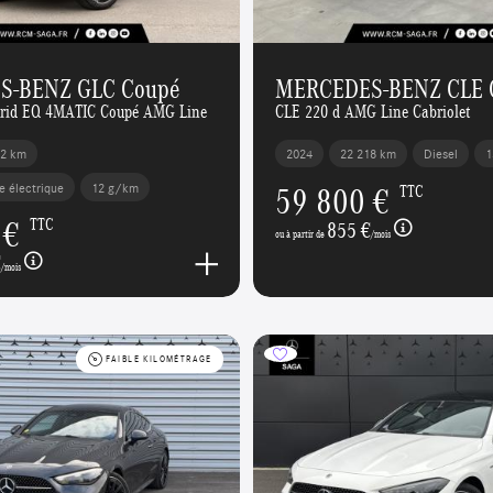
S-BENZ GLC Coupé
MERCEDES-BENZ CLE C
brid EQ 4MATIC Coupé AMG Line
CLE 220 d AMG Line Cabriolet
22 km
2024
22 218 km
Diesel
1
59 800 €
e électrique
12 g/km
TTC
 €
TTC
855 €
ou à partir de
/mois
€
/mois
FAIBLE KILOMÉTRAGE