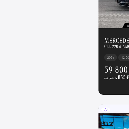
MERCEDE
CLE 220 d AM
2024
12 5
59 800
855 
ou à partir de