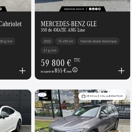
abriolet
MERCEDES-BENZ GLE
350 de 4MATIC AMG Line
30 g/km
2022
76 455 km
Hybride diesel électrique
21 g/km
59 800 €
TTC
855 €
ou à partir de
/mois
VÉHICULE COLLABORATEUR