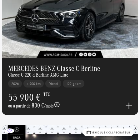
MERCEDES-BENZ Classe C Berline
Classe C 220 d Berline AMG Line
2026
4 900 km
Diesel
122 g/km
55 900 €
TTC
800 €
ou à partir de
/mois
VÉHICULE COLLABORATEUR