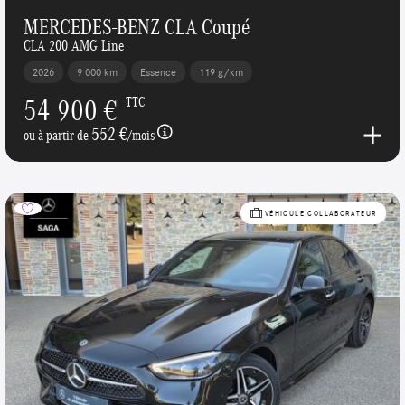
MERCEDES-BENZ CLA Coupé
CLA 200 AMG Line
2026
9 000 km
Essence
119 g/km
54 900 €
TTC
552 €
ou à partir de
/mois
VÉHICULE COLLABORATEUR