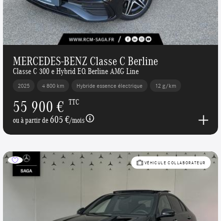
MERCEDES-BENZ Classe C Berline
Classe C 300 e Hybrid EQ Berline AMG Line
2025
4 800 km
Hybride essence électrique
12 g/km
55 900 €
TTC
605 €
ou à partir de
/mois
VÉHICULE COLLABORATEUR