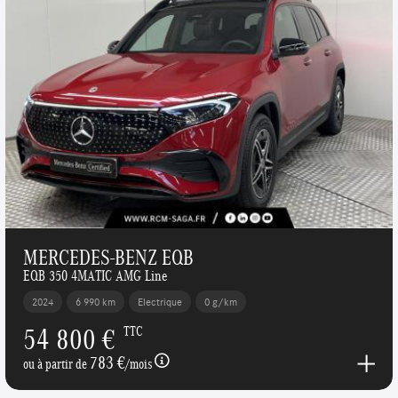
MERCEDES-BENZ EQB
EQB 350 4MATIC AMG Line
2024
6 990 km
Electrique
0 g/km
54 800 €
TTC
783 €
ou à partir de
/mois