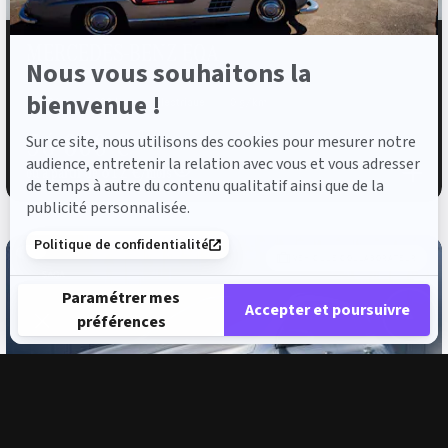
MERCEDES-BENZ EQA
Nous vous souhaitons la
250+ AMG Line
bienvenue !
2026
5 000 km
Electrique
0 g/km
56 800 €
TTC
Sur ce site, nous utilisons des cookies pour mesurer notre
audience, entretenir la relation avec vous et vous adresser
812 €
ou à partir de
/mois
de temps à autre du contenu qualitatif ainsi que de la
publicité personnalisée.
Politique de confidentialité
VÉHICULE COLLABORATEUR
Paramétrer mes
Accepter et poursuivre
préférences
Plateforme de Gestion du Consentement : Personnalisez vos 
Axeptio consent
Notre plateforme vous permet d'adapter et de gérer vos paramè