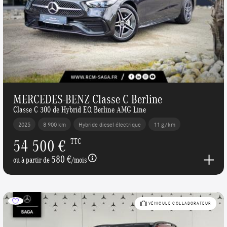
MERCEDES-BENZ Classe C Berline
Classe C 300 de Hybrid EQ Berline AMG Line
2025
8 900 km
Hybride diesel électrique
11 g/km
54 500 €
TTC
580 €
ou à partir de
/mois
VÉHICULE COLLABORATEUR