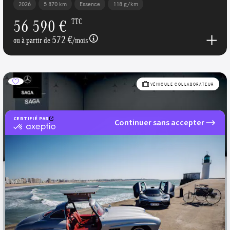
2026
5 870 km
Essence
118 g/km
56 590 €
TTC
572 €
ou à partir de
/mois
VÉHICULE COLLABORATEUR
CERTIFIÉ PAR
Continuer sans accepter
certifié
par
Axeptio
-
En
savoir
plus
sur
Axeptio