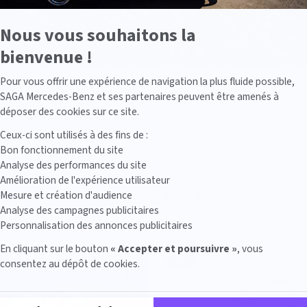
Nous vous souhaitons la
bienvenue !
Axeptio consent
Pour vous offrir une expérience de navigation la plus fluide possible,
SAGA Mercedes-Benz et ses partenaires peuvent être amenés à
déposer des cookies sur ce site.
stock correspondent à votre recherche
Ceux-ci sont utilisés à des fins de :
Bon fonctionnement du site
démonstration sont très demandées car elles ont de nombreux avantages.
Analyse des performances du site
n ou plusieurs employés, pour leurs déplacements et/ou l’essai du modèle a
Amélioration de l'expérience utilisateur
été utilisés sur une courte période, ce qui leur garantit un faible kilométr
Mesure et création d'audience
és par les clients comme des véhicules neufs.
Analyse des campagnes publicitaires
Personnalisation des annonces publicitaires
En cliquant sur le bouton
« Accepter et poursuivre »
, vous
VÉHICULE COLLABORATEUR
VÉHICUL
consentez au dépôt de cookies.
Plateforme de Gestion du Consentement : Personnalisez vos Options