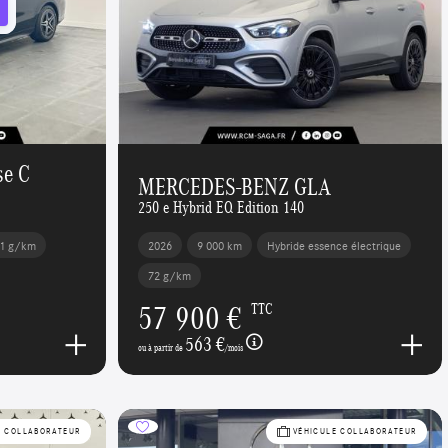
e C
MERCEDES-BENZ GLA
250 e Hybrid EQ Edition 140
1 g/km
2026
9 000 km
Hybride essence électrique
72 g/km
57 900 €
TTC
563 €
ou à partir de
/mois
E COLLABORATEUR
VÉHICULE COLLABORATEUR