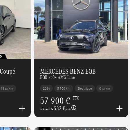
Coupé
MERCEDES-BENZ EQB
EQB 250+ AMG Line
118 g/km
2024
5 900 km
Electrique
0 g/km
57 900 €
TTC
532 €
ou à partir de
/mois