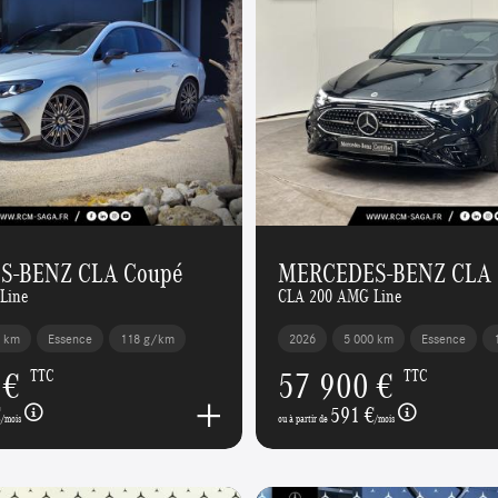
S-BENZ CLA Coupé
MERCEDES-BENZ CLA 
Line
CLA 200 AMG Line
0 km
Essence
118 g/km
2026
5 000 km
Essence
 €
57 900 €
TTC
TTC
€
591 €
/mois
ou à partir de
/mois