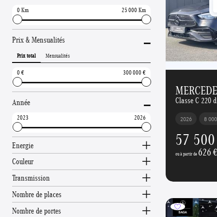
0
25 000
-
Prix & Mensualités
Prix total
Mensualités
0
300 000
MERCEDES
-
Classe C 220 
Année
2023
2026
2026
8 00
57 500
Energie
626 
ou à partir de
Couleur
Transmission
Nombre de places
Nombre de portes