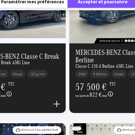
Paramétrer mes préférences
Accepter et poursuivre
MERCEDES-BENZ Class
-BENZ Classe C Break
Berline
d Break AMG Line
Classe C 220 d Berline AMG Line
0 km
Diesel
123 g/km
2026
9 500 km
Diesel
12
 €
57 500 €
TTC
TTC
€
822 €
/mois
ou à partir de
/mois
VÉHICULE COLLABORATEUR
VÉHICUL