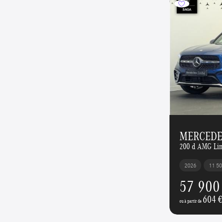
MERCEDE
200 d AMG Li
2026
11 5
57 900
604 
ou à partir de