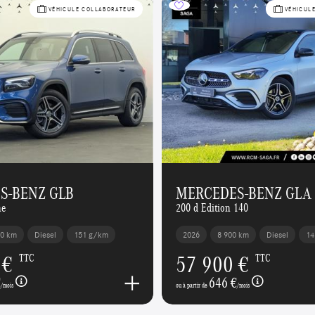
VÉHICULE COLLABORATEUR
VÉHICUL
S-BENZ GLB
MERCEDES-BENZ GLA
ne
200 d Edition 140
00 km
Diesel
151 g/km
2026
8 900 km
Diesel
14
 €
57 900 €
TTC
TTC
€
646 €
/mois
ou à partir de
/mois