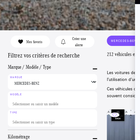
Créer une
MERCEDES-BENZ
Mes favoris
alerte
212 véhicules en 
Filtrez vos critères de recherche
-
Marque / Modèle / Type
Les voitures de 
MARQUE
l’utilisation d’u
Ces véhicules ont 
souvent considér
MODÈLE
TYPE
-
Kilométrage