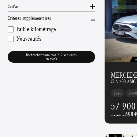
Crit'air
-
Critères supplémentaires
Faible kilométrage
Nouveautés
Rechercher parmi nos 212 véhicules
en stock
MERCEDE
CLA 200 AMG 
2026
8 90
57 900
598 
ou à partir de