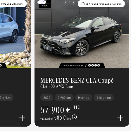
E COLLABORATEUR
VÉHICULE COLLABORATEUR
MERCEDES-BENZ CLA Coupé
CLA 200 AMG Line
5 g/km
2026
6 900 km
Hybride
118 g/km
57 900 €
TTC
586 €
ou à partir de
/mois